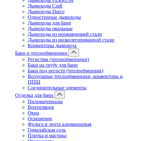
Дымоходы FERRUM
Дымоходы Craft
Дымоходы Darco
Одностенные дымоходы
Дымоходы для бани
Дымоходы овальные
Дымоходы из нержавеющей стали
Дымоходы из низколегированной стали
Конвекторы дымохода
Баки и теплообменники
Регистры (теплообменники)
Баки на трубу для бани
Баки под регистр (теплообменник)
Воздушные теплообменники, конвекторы и
ППШ
Соединительные элементы
Отделка для бани
Пиломатериалы
Вентиляция
Окна
Освещение
Фольга и лента алюминиевая
Гималайская соль
Плитка и мастика