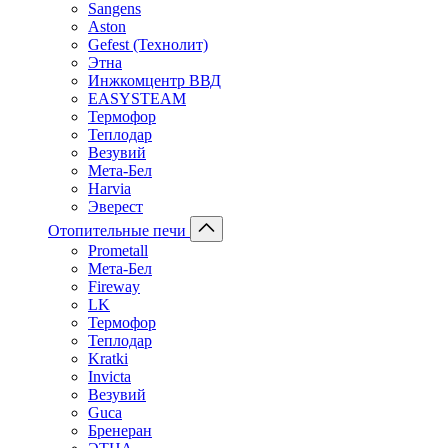
Sangens
Aston
Gefest (Технолит)
Этна
Инжкомцентр ВВД
EASYSTEAM
Термофор
Теплодар
Везувий
Мета-Бел
Harvia
Эверест
Отопительные печи
Prometall
Мета-Бел
Fireway
LK
Термофор
Теплодар
Kratki
Invicta
Везувий
Guca
Бренеран