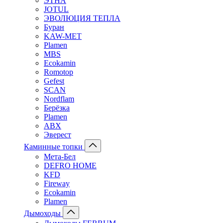
ЭТНА
JOTUL
ЭВОЛЮЦИЯ ТЕПЛА
Буран
KAW-MET
Plamen
MBS
Ecokamin
Romotop
Gefest
SCAN
Nordflam
Берёзка
Plamen
ABX
Эверест
Каминные топки
Мета-Бел
DEFRO HOME
KFD
Fireway
Ecokamin
Plamen
Дымоходы