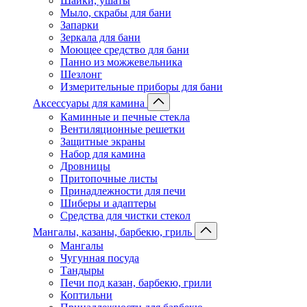
Шайки, ушаты
Мыло, скрабы для бани
Запарки
Зеркала для бани
Моющее средство для бани
Панно из можжевельника
Шезлонг
Измерительные приборы для бани
Аксессуары для камина
Каминные и печные стекла
Вентиляционные решетки
Защитные экраны
Набор для камина
Дровницы
Притопочные листы
Принадлежности для печи
Шиберы и адаптеры
Средства для чистки стекол
Мангалы, казаны, барбекю, гриль
Мангалы
Чугунная посуда
Тандыры
Печи под казан, барбекю, грили
Коптильни