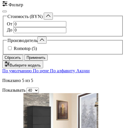
Фильтр
Стоимость (BYN)
От
До
Производитель
Romotop (5)
Сбросить
Применить
Выберите модель
По умолчанию
По цене
По алфавиту
Акции
Показано
5
из 5
Показывать