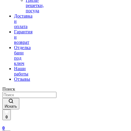
Гриль-
решетки,
посуда
Доставка
и
оплата
Гарантия
и
возврат
Отделка
бани
под
ключ
Наши
работы
Отзывы
Поиск
Искать
0
0