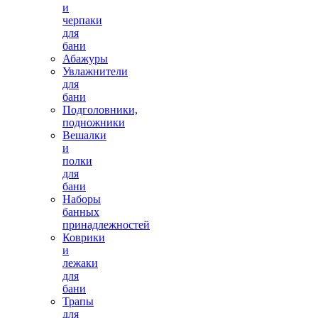
и
черпаки
для
бани
Абажуры
Увлажнители
для
бани
Подголовники,
подножники
Вешалки
и
полки
для
бани
Наборы
банных
принадлежностей
Коврики
и
лежаки
для
бани
Трапы
для