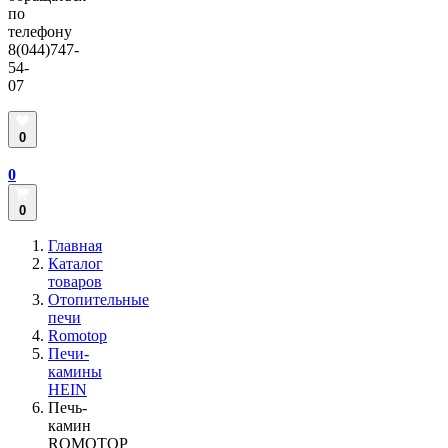
по
телефону
8(044)747-
54-
07
0
0
0
Главная
Каталог
товаров
Отопительные
печи
Romotop
Печи-
камины
HEIN
Печь-
камин
ROMOTOP