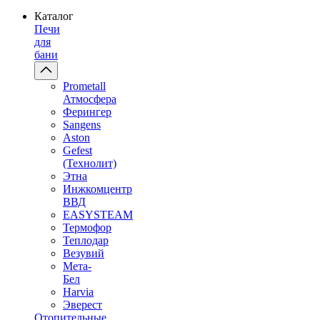
Каталог
Печи
для
бани
Prometall
Атмосфера
Ферингер
Sangens
Aston
Gefest
(Технолит)
Этна
Инжкомцентр
ВВД
EASYSTEAM
Термофор
Теплодар
Везувий
Мета-
Бел
Harvia
Эверест
Отопительные