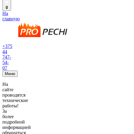
0
На
главную
+375
44
747-
54-
07
Меню
На
сайте
проводятся
технические
работы!
За
более
подробной
информацией
обращаться