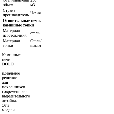
Отапливаемый
250
объем
м3
Страна-
Чехия
производитель
Отопительные печи,
каминные топки
Материал
сталь
изготовления
Материал
Сталь/
топки
шамот
Каминные
печи
DOLO
—
идеальное
решение
для
поклонников
современного,
выразительного
дизайна.
Эти
модели