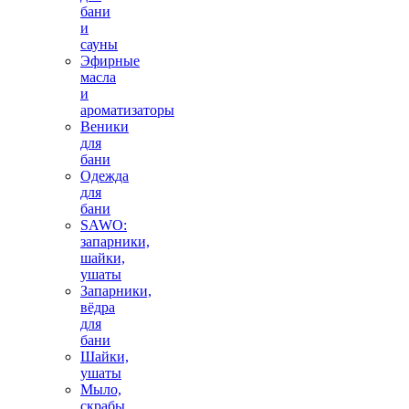
бани
и
сауны
Эфирные
масла
и
ароматизаторы
Веники
для
бани
Одежда
для
бани
SAWO:
запарники,
шайки,
ушаты
Запарники,
вёдра
для
бани
Шайки,
ушаты
Мыло,
скрабы