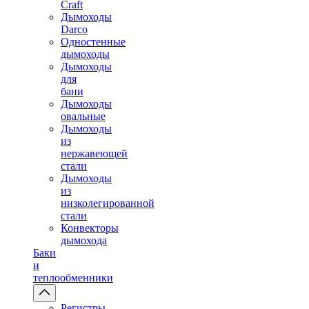
Craft
Дымоходы
Darco
Одностенные
дымоходы
Дымоходы
для
бани
Дымоходы
овальные
Дымоходы
из
нержавеющей
стали
Дымоходы
из
низколегированной
стали
Конвекторы
дымохода
Баки
и
теплообменники
Регистры