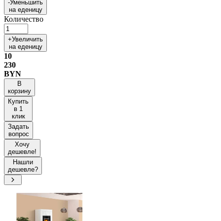
-
Уменьшить
на еденицу
Количество
+
Увеличить
на еденицу
10
230
BYN
В
корзину
Купить
в 1
клик
Задать
вопрос
Хочу
дешевле!
Нашли
дешевле?