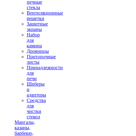
печные
стекла
Вентиляционные
решетки
Защитные
экраны
Набор
для
камина
Дровницы
Притопочные
листы
Принадлежности
для
печи
Шиберы
и
адаптеры
Средства
для
чистки
стекол
Мангалы,
казаны,
барбекю,