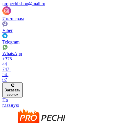
propechi.shop@mail.ru
Инстаграм
Viber
Telegram
WhatsApp
+375
44
747-
54-
07
Заказать
звонок
На
главную