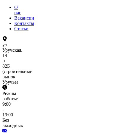
О
нас
Вакансии
Контакты
Статьи
ул.
Уручская,
19
п
82Б
(строительный
рынок
Уручье)
Режим
работы:
9:00
-
19:00
Без
выходных