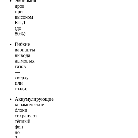
Экономия
дров
при
высоком
КПД
(до
80%);
Гибкие
варианты
вывода
дымовых
газов
—
сверху
или
сзади;
Аккумулирующие
керамические
блоки
сохраняют
тёплый
фон
до
2