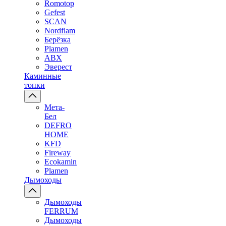
Romotop
Gefest
SCAN
Nordflam
Берёзка
Plamen
ABX
Эверест
Каминные
топки
Мета-
Бел
DEFRO
HOME
KFD
Fireway
Ecokamin
Plamen
Дымоходы
Дымоходы
FERRUM
Дымоходы