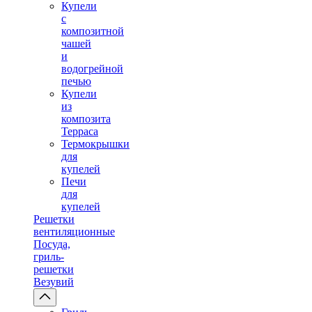
Купели
с
композитной
чашей
и
водогрейной
печью
Купели
из
композита
Терраса
Термокрышки
для
купелей
Печи
для
купелей
Решетки
вентиляционные
Посуда,
гриль-
решетки
Везувий