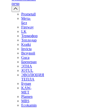
печи
Prometall
Мета-
Бел
Fireway
LK
Термофор
Теплодар
Kratki
Invicta
Везувий
Guca
Бренеран
ЭТНА
JOTUL
ЭВОЛЮЦИЯ
ТЕПЛА
Буран
KAW-
MET
Plamen
MBS
Ecokamin