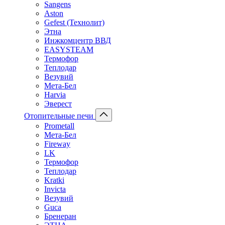
Sangens
Aston
Gefest (Технолит)
Этна
Инжкомцентр ВВД
EASYSTEAM
Термофор
Теплодар
Везувий
Мета-Бел
Harvia
Эверест
Отопительные печи
Prometall
Мета-Бел
Fireway
LK
Термофор
Теплодар
Kratki
Invicta
Везувий
Guca
Бренеран