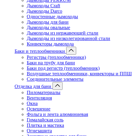
Дымоходы FERRUM
Дымоходы Craft
Дымоходы Darco
Одностенные дымоходы
Дымоходы для бани
Дымоходы овальные
Дымоходы из нержавеющей стали
Дымоходы из низколегированной стали
Конвекторы дымохода
Баки и теплообменники
Регистры (теплообменники)
Баки на трубу для бани
Баки под регистр (теплообменник)
Воздушные теплообменники, конвекторы и ППШ
Соединительные элементы
Отделка для бани
Пиломатериалы
Вентиляция
Окна
Освещение
Фольга и лента алюминиевая
Гималайская соль
Плитка и мастика
Огнезащита