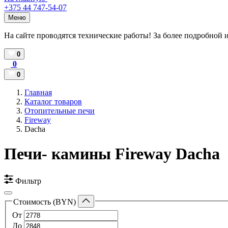
+375 44 747-54-07
Меню
На сайте проводятся технические работы! За более подробной 
0
0
0
Главная
Каталог товаров
Отопительные печи
Fireway
Dacha
Печи- камины Fireway Dacha
Фильтр
Стоимость (BYN)
От
До