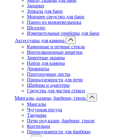
Мыло, скрабы для бани
Запарки
Зеркала для бани
Моющее средство для бани
Панно из можжевельника
Шезлонг
Измерительные приборы для бани
Аксессуары для камина
Каминные и печные стекла
Вентиляционные решетки
Защитные экраны
Набор для камина
Дровницы
Притопочные листы
Принадлежности для печи
Шиберы и адаптеры
Средства для чистки стекол
Мангалы, казаны, барбекю, гриль
Мангалы
Чугунная посуда
Тандыры
Печи под казан, барбекю, грили
Коптильни
Принадлежности для барбекю