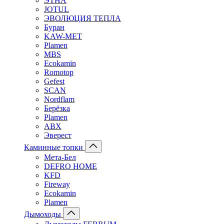
ЭТНА
JOTUL
ЭВОЛЮЦИЯ ТЕПЛА
Буран
KAW-MET
Plamen
MBS
Ecokamin
Romotop
Gefest
SCAN
Nordflam
Берёзка
Plamen
ABX
Эверест
Каминные топки
Мета-Бел
DEFRO HOME
KFD
Fireway
Ecokamin
Plamen
Дымоходы