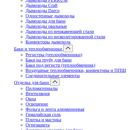
Дымоходы FERRUM
Дымоходы Craft
Дымоходы Darco
Одностенные дымоходы
Дымоходы для бани
Дымоходы овальные
Дымоходы из нержавеющей стали
Дымоходы из низколегированной стали
Конвекторы дымохода
Баки и теплообменники
Регистры (теплообменники)
Баки на трубу для бани
Баки под регистр (теплообменник)
Воздушные теплообменники, конвекторы и ППШ
Соединительные элементы
Отделка для бани
Пиломатериалы
Вентиляция
Окна
Освещение
Фольга и лента алюминиевая
Гималайская соль
Плитка и мастика
Огнезащита