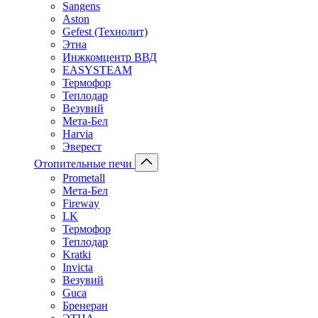
Sangens
Aston
Gefest (Технолит)
Этна
Инжкомцентр ВВД
EASYSTEAM
Термофор
Теплодар
Везувий
Мета-Бел
Harvia
Эверест
Отопительные печи
Prometall
Мета-Бел
Fireway
LK
Термофор
Теплодар
Kratki
Invicta
Везувий
Guca
Бренеран