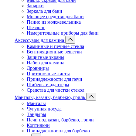
Мыло, скрабы для бани
Запарки
Зеркала для бани
Моющее средство для бани
Панно из можжевельника
Шезлонг
Измерительные приборы для бани
Аксессуары для камина
Каминные и печные стекла
Вентиляционные решетки
Защитные экраны
Набор для камина
Дровницы
Притопочные листы
Принадлежности для печи
Шиберы и адаптеры
Средства для чистки стекол
Мангалы, казаны, барбекю, гриль
Мангалы
Чугунная посуда
Тандыры
Печи под казан, барбекю, грили
Коптильни
Принадлежности для барбекю