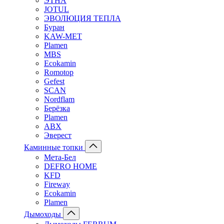
ЭТНА
JOTUL
ЭВОЛЮЦИЯ ТЕПЛА
Буран
KAW-MET
Plamen
MBS
Ecokamin
Romotop
Gefest
SCAN
Nordflam
Берёзка
Plamen
ABX
Эверест
Каминные топки
Мета-Бел
DEFRO HOME
KFD
Fireway
Ecokamin
Plamen
Дымоходы