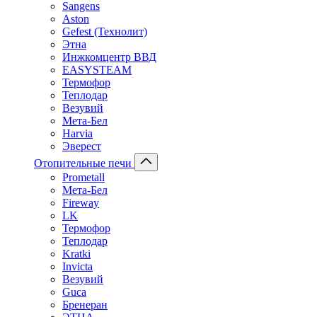
Sangens
Aston
Gefest (Технолит)
Этна
Инжкомцентр ВВД
EASYSTEAM
Термофор
Теплодар
Везувий
Мета-Бел
Harvia
Эверест
Отопительные печи
Prometall
Мета-Бел
Fireway
LK
Термофор
Теплодар
Kratki
Invicta
Везувий
Guca
Бренеран