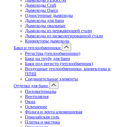
Дымоходы FERRUM
Дымоходы Craft
Дымоходы Darco
Одностенные дымоходы
Дымоходы для бани
Дымоходы овальные
Дымоходы из нержавеющей стали
Дымоходы из низколегированной стали
Конвекторы дымохода
Баки и теплообменники
Регистры (теплообменники)
Баки на трубу для бани
Баки под регистр (теплообменник)
Воздушные теплообменники, конвекторы и
ППШ
Соединительные элементы
Отделка для бани
Пиломатериалы
Вентиляция
Окна
Освещение
Фольга и лента алюминиевая
Гималайская соль
Плитка и мастика