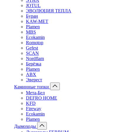
ЭТНА
JOTUL
ЭВОЛЮЦИЯ ТЕПЛА
Буран
KAW-MET
Plamen
MBS
Ecokamin
Romotop
Gefest
SCAN
Nordflam
Берёзка
Plamen
ABX
Эверест
Каминные топки
Мета-Бел
DEFRO HOME
KFD
Fireway
Ecokamin
Plamen
Дымоходы