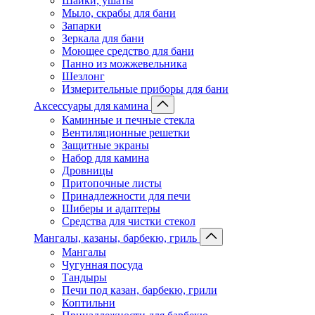
Шайки, ушаты
Мыло, скрабы для бани
Запарки
Зеркала для бани
Моющее средство для бани
Панно из можжевельника
Шезлонг
Измерительные приборы для бани
Аксессуары для камина
Каминные и печные стекла
Вентиляционные решетки
Защитные экраны
Набор для камина
Дровницы
Притопочные листы
Принадлежности для печи
Шиберы и адаптеры
Средства для чистки стекол
Мангалы, казаны, барбекю, гриль
Мангалы
Чугунная посуда
Тандыры
Печи под казан, барбекю, грили
Коптильни