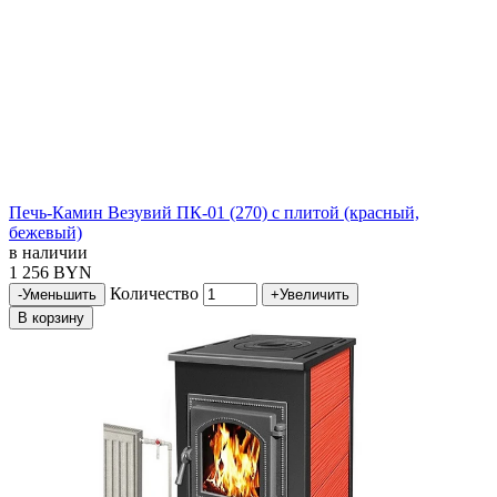
Печь-Камин Везувий ПК-01 (270) с плитой (красный,
бежевый)
в наличии
1 256 BYN
Количество
-
Уменьшить
+
Увеличить
В корзину