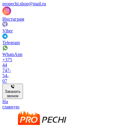
propechi.shop@mail.ru
Инстаграм
Viber
Telegram
WhatsApp
+375
44
747-
54-
07
Заказать
звонок
На
главную