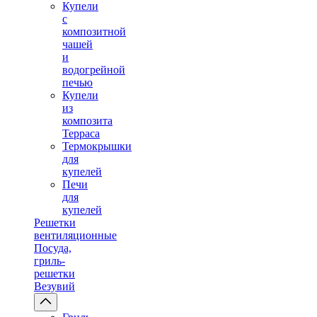
Купели
с
композитной
чашей
и
водогрейной
печью
Купели
из
композита
Терраса
Термокрышки
для
купелей
Печи
для
купелей
Решетки
вентиляционные
Посуда,
гриль-
решетки
Везувий