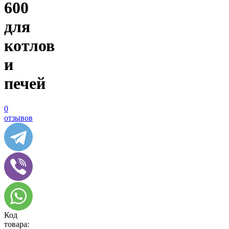
600
для
котлов
и
печей
0
отзывов
Код
товара: