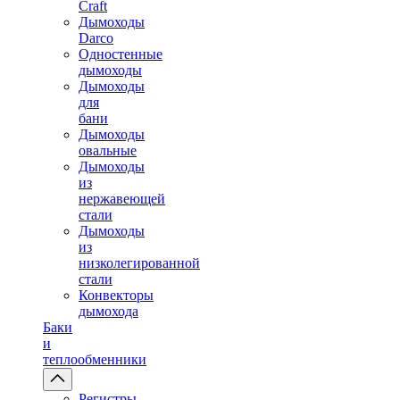
Craft
Дымоходы
Darco
Одностенные
дымоходы
Дымоходы
для
бани
Дымоходы
овальные
Дымоходы
из
нержавеющей
стали
Дымоходы
из
низколегированной
стали
Конвекторы
дымохода
Баки
и
теплообменники
Регистры