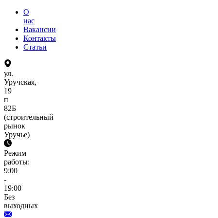
О
нас
Вакансии
Контакты
Статьи
ул.
Уручская,
19
п
82Б
(строительный
рынок
Уручье)
Режим
работы:
9:00
-
19:00
Без
выходных