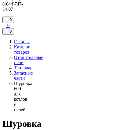
8(044)747-
54-07
0
0
0
Главная
Каталог
товаров
Отопительные
печи
Теплодар
Запасные
части
Шуровка
600
для
котлов
и
печей
Шуровка