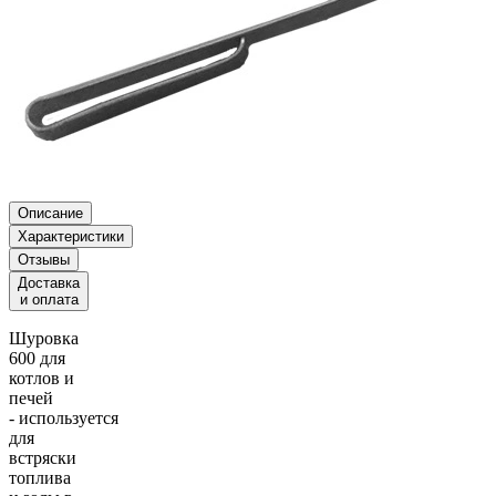
Описание
Характеристики
Отзывы
Доставка
и оплата
Шуровка
600 для
котлов и
печей
- используется
для
встряски
топлива