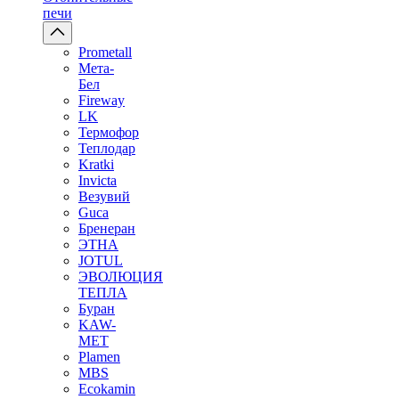
печи
Prometall
Мета-
Бел
Fireway
LK
Термофор
Теплодар
Kratki
Invicta
Везувий
Guca
Бренеран
ЭТНА
JOTUL
ЭВОЛЮЦИЯ
ТЕПЛА
Буран
KAW-
MET
Plamen
MBS
Ecokamin