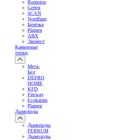
Romotop
Gefest
SCAN
Nordflam
Берёзка
Plamen
ABX
Эверест
Каминные
топки
Мета-
Бел
DEFRO
HOME
KFD
Fireway
Ecokamin
Plamen
Дымоходы
Дымоходы
FERRUM
Дымоходы