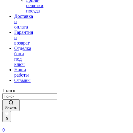
Гриль-
решетки,
посуда
Доставка
и
оплата
Гарантия
и
возврат
Отделка
бани
под
ключ
Наши
работы
Отзывы
Поиск
Искать
0
0