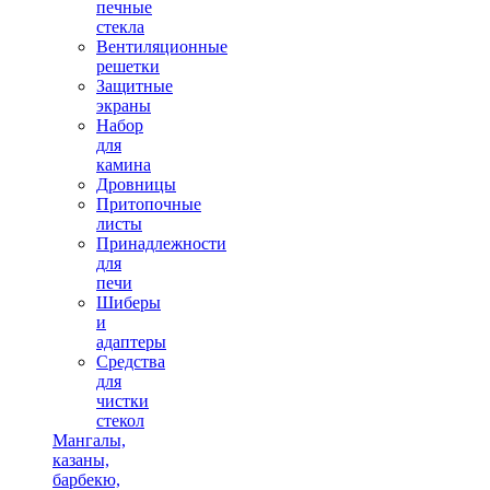
печные
стекла
Вентиляционные
решетки
Защитные
экраны
Набор
для
камина
Дровницы
Притопочные
листы
Принадлежности
для
печи
Шиберы
и
адаптеры
Средства
для
чистки
стекол
Мангалы,
казаны,
барбекю,