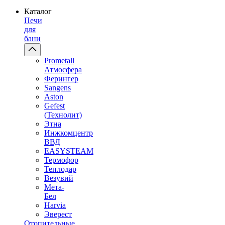
Каталог
Печи
для
бани
Prometall
Атмосфера
Ферингер
Sangens
Aston
Gefest
(Технолит)
Этна
Инжкомцентр
ВВД
EASYSTEAM
Термофор
Теплодар
Везувий
Мета-
Бел
Harvia
Эверест
Отопительные