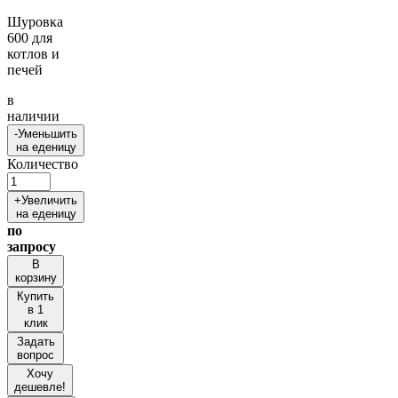
Шуровка
600 для
котлов и
печей
в
наличии
-
Уменьшить
на еденицу
Количество
+
Увеличить
на еденицу
по
запросу
В
корзину
Купить
в 1
клик
Задать
вопрос
Хочу
дешевле!