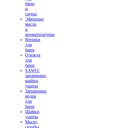
бани
и
сауны
Эфирные
масла
и
ароматизаторы
Веники
для
бани
Одежда
для
бани
SAWO:
запарники,
шайки,
ушаты
Запарники,
вёдра
для
бани
Шайки,
ушаты
Мыло,
скрабы