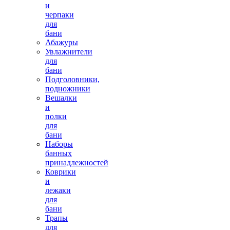
и
черпаки
для
бани
Абажуры
Увлажнители
для
бани
Подголовники,
подножники
Вешалки
и
полки
для
бани
Наборы
банных
принадлежностей
Коврики
и
лежаки
для
бани
Трапы
для