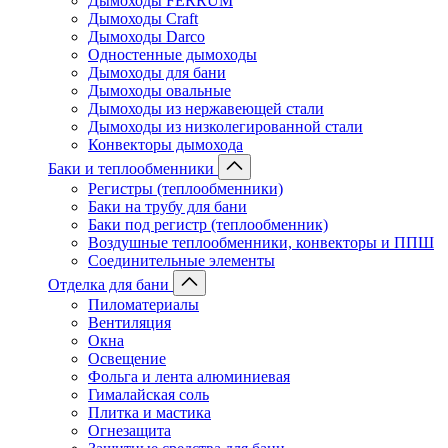
Дымоходы FERRUM
Дымоходы Craft
Дымоходы Darco
Одностенные дымоходы
Дымоходы для бани
Дымоходы овальные
Дымоходы из нержавеющей стали
Дымоходы из низколегированной стали
Конвекторы дымохода
Баки и теплообменники
Регистры (теплообменники)
Баки на трубу для бани
Баки под регистр (теплообменник)
Воздушные теплообменники, конвекторы и ППШ
Соединительные элементы
Отделка для бани
Пиломатериалы
Вентиляция
Окна
Освещение
Фольга и лента алюминиевая
Гималайская соль
Плитка и мастика
Огнезащита