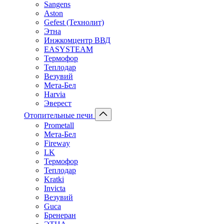
Sangens
Aston
Gefest (Технолит)
Этна
Инжкомцентр ВВД
EASYSTEAM
Термофор
Теплодар
Везувий
Мета-Бел
Harvia
Эверест
Отопительные печи
Prometall
Мета-Бел
Fireway
LK
Термофор
Теплодар
Kratki
Invicta
Везувий
Guca
Бренеран