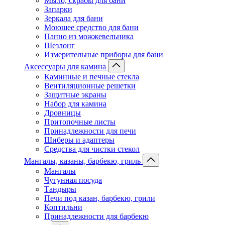
Мыло, скрабы для бани
Запарки
Зеркала для бани
Моющее средство для бани
Панно из можжевельника
Шезлонг
Измерительные приборы для бани
Аксессуары для камина
Каминные и печные стекла
Вентиляционные решетки
Защитные экраны
Набор для камина
Дровницы
Притопочные листы
Принадлежности для печи
Шиберы и адаптеры
Средства для чистки стекол
Мангалы, казаны, барбекю, гриль
Мангалы
Чугунная посуда
Тандыры
Печи под казан, барбекю, грили
Коптильни
Принадлежности для барбекю