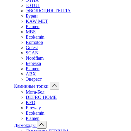
ЭТНА
JOTUL
ЭВОЛЮЦИЯ ТЕПЛА
Буран
KAW-MET
Plamen
MBS
Ecokamin
Romotop
Gefest
SCAN
Nordflam
Берёзка
Plamen
ABX
Эверест
Каминные топки
Мета-Бел
DEFRO HOME
KFD
Fireway
Ecokamin
Plamen
Дымоходы