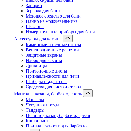
Мыло, скрабы для бани
Запарки
Зеркала для бани
Моющее средство для бани
Панно из можжевельника
Шезлонг
Измерительные приборы для бани
Аксессуары для камина
Каминные и печные стекла
Вентиляционные решетки
Защитные экраны
Набор для камина
Дровницы
Притопочные листы
Принадлежности для печи
Шиберы и адаптеры
Средства для чистки стекол
Мангалы, казаны, барбекю, гриль
Мангалы
Чугунная посуда
Тандыры
Печи под казан, барбекю, грили
Коптильни
Принадлежности для барбекю