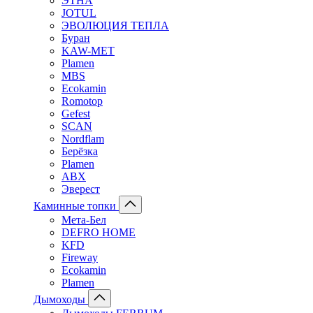
ЭТНА
JOTUL
ЭВОЛЮЦИЯ ТЕПЛА
Буран
KAW-MET
Plamen
MBS
Ecokamin
Romotop
Gefest
SCAN
Nordflam
Берёзка
Plamen
ABX
Эверест
Каминные топки
Мета-Бел
DEFRO HOME
KFD
Fireway
Ecokamin
Plamen
Дымоходы