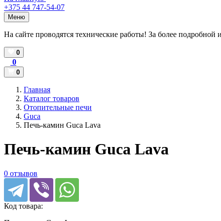
+375 44 747-54-07
Меню
На сайте проводятся технические работы! За более подробной 
0
0
0
Главная
Каталог товаров
Отопительные печи
Guca
Печь-камин Guca Lava
Печь-камин Guca Lava
0 отзывов
Код товара: