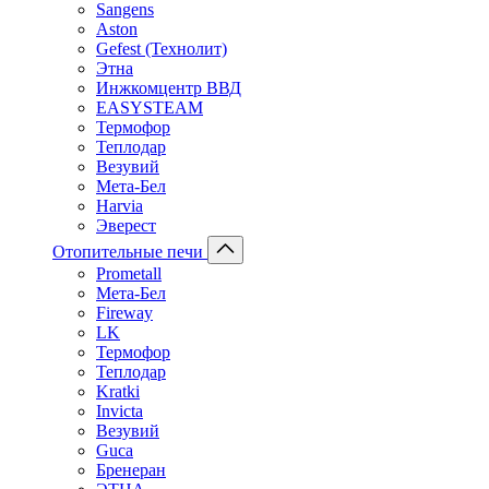
Sangens
Aston
Gefest (Технолит)
Этна
Инжкомцентр ВВД
EASYSTEAM
Термофор
Теплодар
Везувий
Мета-Бел
Harvia
Эверест
Отопительные печи
Prometall
Мета-Бел
Fireway
LK
Термофор
Теплодар
Kratki
Invicta
Везувий
Guca
Бренеран