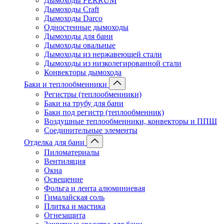
Дымоходы FERRUM
Дымоходы Craft
Дымоходы Darco
Одностенные дымоходы
Дымоходы для бани
Дымоходы овальные
Дымоходы из нержавеющей стали
Дымоходы из низколегированной стали
Конвекторы дымохода
Баки и теплообменники
Регистры (теплообменники)
Баки на трубу для бани
Баки под регистр (теплообменник)
Воздушные теплообменники, конвекторы и ППШ
Соединительные элементы
Отделка для бани
Пиломатериалы
Вентиляция
Окна
Освещение
Фольга и лента алюминиевая
Гималайская соль
Плитка и мастика
Огнезащита