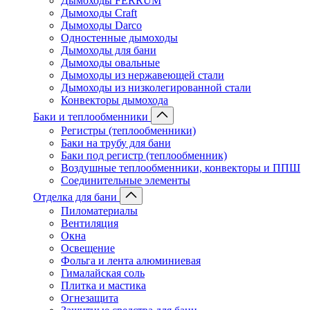
Дымоходы FERRUM
Дымоходы Craft
Дымоходы Darco
Одностенные дымоходы
Дымоходы для бани
Дымоходы овальные
Дымоходы из нержавеющей стали
Дымоходы из низколегированной стали
Конвекторы дымохода
Баки и теплообменники
Регистры (теплообменники)
Баки на трубу для бани
Баки под регистр (теплообменник)
Воздушные теплообменники, конвекторы и ППШ
Соединительные элементы
Отделка для бани
Пиломатериалы
Вентиляция
Окна
Освещение
Фольга и лента алюминиевая
Гималайская соль
Плитка и мастика
Огнезащита