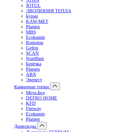
ЭТНА
JOTUL
ЭВОЛЮЦИЯ ТЕПЛА
Буран
KAW-MET
Plamen
MBS
Ecokamin
Romotop
Gefest
SCAN
Nordflam
Берёзка
Plamen
ABX
Эверест
Каминные топки
Мета-Бел
DEFRO HOME
KFD
Fireway
Ecokamin
Plamen
Дымоходы