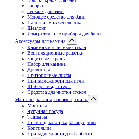
Мыло, скрабы для бани
Запарки
Зеркала для бани
Моющее средство для бани
Панно из можжевельника
Шезлонг
Измерительные приборы для бани
Аксессуары для камина
Каминные и печные стекла
Вентиляционные решетки
Защитные экраны
Набор для камина
Дровницы
Притопочные листы
Принадлежности для печи
Шиберы и адаптеры
Средства для чистки стекол
Мангалы, казаны, барбекю, гриль
Мангалы
Чугунная посуда
Тандыры
Печи под казан, барбекю, грили
Коптильни
Принадлежности для барбекю