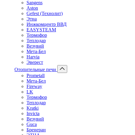
Sangens
Aston
Gefest (Технолит)
Этна
Инжкомцентр ВВД
EASYSTEAM
Термофор
Теплодар
Везувий
Мета-Бел
Harvia
Эверест
Отопительные печи
Prometall
Мета-Бел
Fireway
LK
Термофор
Теплодар
Kratki
Invicta
Везувий
Guca
Бренеран