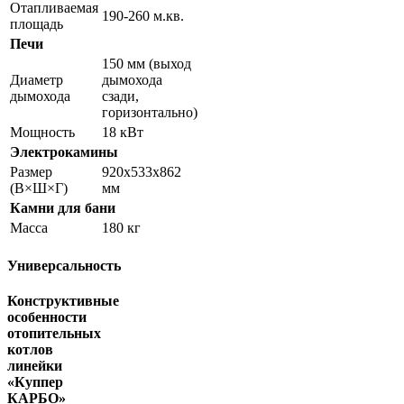
Отапливаемая
190-260 м.кв.
площадь
Печи
150 мм (выход
Диаметр
дымохода
дымохода
сзади,
горизонтально)
Мощность
18 кВт
Электрокамины
Размер
920x533x862
(В×Ш×Г)
мм
Камни для бани
Масса
180 кг
Универсальность
Конструктивные
особенности
отопительных
котлов
линейки
«Куппер
КАРБО»