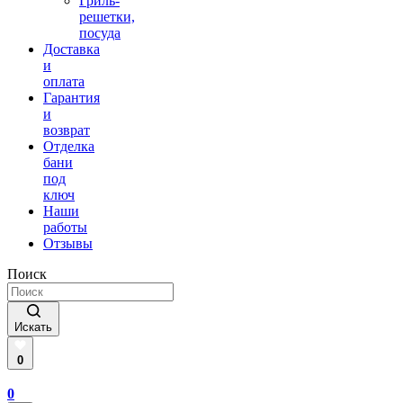
Гриль-
решетки,
посуда
Доставка
и
оплата
Гарантия
и
возврат
Отделка
бани
под
ключ
Наши
работы
Отзывы
Поиск
Искать
0
0