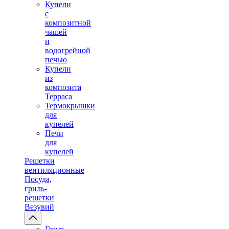
Купели
с
композитной
чашей
и
водогрейной
печью
Купели
из
композита
Терраса
Термокрышки
для
купелей
Печи
для
купелей
Решетки
вентиляционные
Посуда,
гриль-
решетки
Везувий