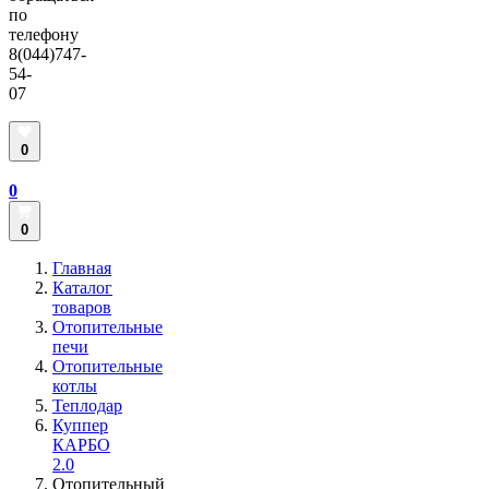
по
телефону
8(044)747-
54-
07
0
0
0
Главная
Каталог
товаров
Отопительные
печи
Отопительные
котлы
Теплодар
Куппер
КАРБО
2.0
Отопительный