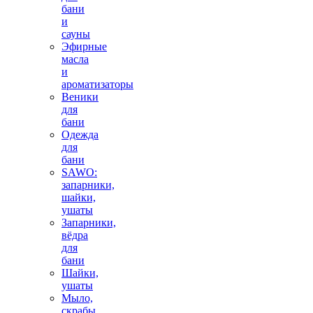
бани
и
сауны
Эфирные
масла
и
ароматизаторы
Веники
для
бани
Одежда
для
бани
SAWO:
запарники,
шайки,
ушаты
Запарники,
вёдра
для
бани
Шайки,
ушаты
Мыло,
скрабы