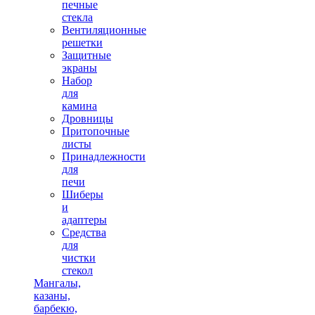
печные
стекла
Вентиляционные
решетки
Защитные
экраны
Набор
для
камина
Дровницы
Притопочные
листы
Принадлежности
для
печи
Шиберы
и
адаптеры
Средства
для
чистки
стекол
Мангалы,
казаны,
барбекю,