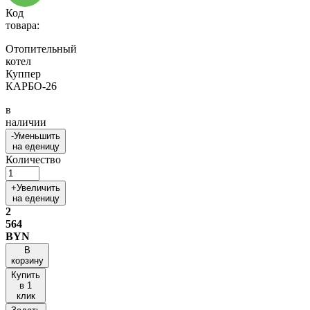
Код
товара:
Отопительный
котел
Куппер
КАРБО-26
в
наличии
-
Уменьшить
на еденицу
Количество
+
Увеличить
на еденицу
2
564
BYN
В
корзину
Купить
в 1
клик