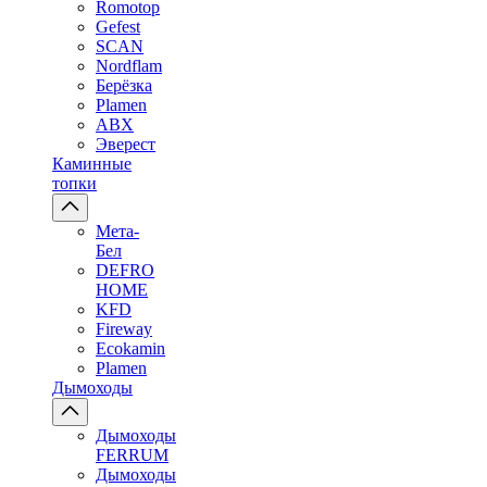
Romotop
Gefest
SCAN
Nordflam
Берёзка
Plamen
ABX
Эверест
Каминные
топки
Мета-
Бел
DEFRO
HOME
KFD
Fireway
Ecokamin
Plamen
Дымоходы
Дымоходы
FERRUM
Дымоходы