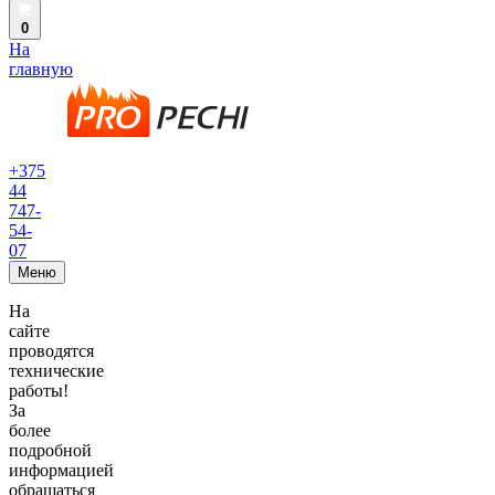
0
На
главную
+375
44
747-
54-
07
Меню
На
сайте
проводятся
технические
работы!
За
более
подробной
информацией
обращаться