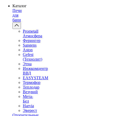
Каталог
Печи
для
бани
Prometall
Атмосфера
Ферингер
Sangens
Aston
Gefest
(Технолит)
Этна
Инжкомцентр
ВВД
EASYSTEAM
Термофор
Теплодар
Везувий
Мета-
Бел
Harvia
Эверест
Отопительные