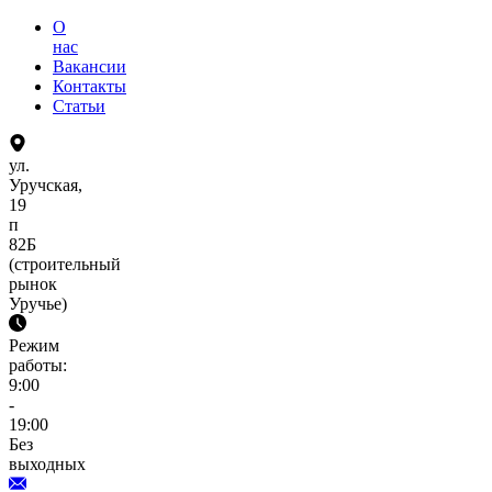
О
нас
Вакансии
Контакты
Статьи
ул.
Уручская,
19
п
82Б
(строительный
рынок
Уручье)
Режим
работы:
9:00
-
19:00
Без
выходных