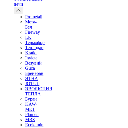
печи
Prometall
Мета-
Бел
Fireway
LK
Термофор
Теплодар
Kratki
Invicta
Везувий
Guca
Бренеран
ЭТНА
JOTUL
ЭВОЛЮЦИЯ
ТЕПЛА
Буран
KAW-
MET
Plamen
MBS
Ecokamin