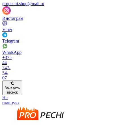
propechi.shop@mail.ru
Инстаграм
Viber
Telegram
WhatsApp
+375
44
747-
54-
07
Заказать
звонок
На
главную