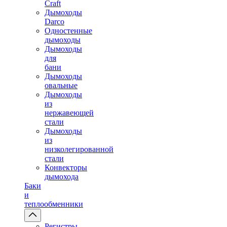
Craft
Дымоходы
Darco
Одностенные
дымоходы
Дымоходы
для
бани
Дымоходы
овальные
Дымоходы
из
нержавеющей
стали
Дымоходы
из
низколегированной
стали
Конвекторы
дымохода
Баки
и
теплообменники
Регистры