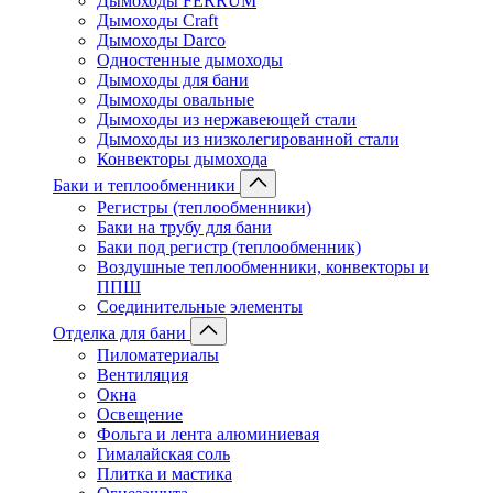
Дымоходы FERRUM
Дымоходы Craft
Дымоходы Darco
Одностенные дымоходы
Дымоходы для бани
Дымоходы овальные
Дымоходы из нержавеющей стали
Дымоходы из низколегированной стали
Конвекторы дымохода
Баки и теплообменники
Регистры (теплообменники)
Баки на трубу для бани
Баки под регистр (теплообменник)
Воздушные теплообменники, конвекторы и
ППШ
Соединительные элементы
Отделка для бани
Пиломатериалы
Вентиляция
Окна
Освещение
Фольга и лента алюминиевая
Гималайская соль
Плитка и мастика