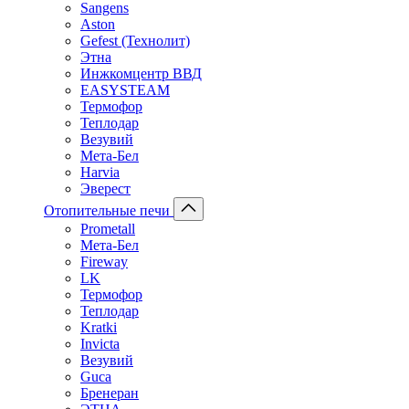
Sangens
Aston
Gefest (Технолит)
Этна
Инжкомцентр ВВД
EASYSTEAM
Термофор
Теплодар
Везувий
Мета-Бел
Harvia
Эверест
Отопительные печи
Prometall
Мета-Бел
Fireway
LK
Термофор
Теплодар
Kratki
Invicta
Везувий
Guca
Бренеран