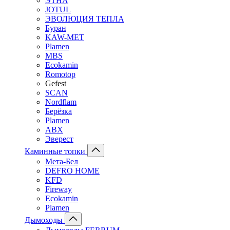
ЭТНА
JOTUL
ЭВОЛЮЦИЯ ТЕПЛА
Буран
KAW-MET
Plamen
MBS
Ecokamin
Romotop
Gefest
SCAN
Nordflam
Берёзка
Plamen
ABX
Эверест
Каминные топки
Мета-Бел
DEFRO HOME
KFD
Fireway
Ecokamin
Plamen
Дымоходы