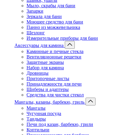
Шайки, ушаты
Мыло, скрабы для бани
Запарки
Зеркала для бани
Моющее средство для бани
Панно из можжевельника
Шезлонг
Измерительные приборы для бани
Аксессуары для камина
Каминные и печные стекла
Вентиляционные решетки
Защитные экраны
Набор для камина
Дровницы
Притопочные листы
Принадлежности для печи
Шиберы и адаптеры
Средства для чистки стекол
Мангалы, казаны, барбекю, гриль
Мангалы
Чугунная посуда
Тандыры
Печи под казан, барбекю, грили
Коптильни