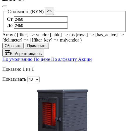
Стоимость (BYN)
От
До
Array ( [filter] => vendor [table] => ms [rows] => [has_active] =>
[delimeter] => | [filter_key] => ms|vendor )
Сбросить
Применить
Выберите модель
По умолчанию
По цене
По алфавиту
Акции
Показано
1
из 1
Показывать