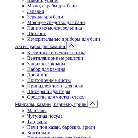
Шайки, ушаты
Мыло, скрабы для бани
Запарки
Зеркала для бани
Моющее средство для бани
Панно из можжевельника
Шезлонг
Измерительные приборы для бани
Аксессуары для камина
Каминные и печные стекла
Вентиляционные решетки
Защитные экраны
Набор для камина
Дровницы
Притопочные листы
Принадлежности для печи
Шиберы и адаптеры
Средства для чистки стекол
Мангалы, казаны, барбекю, гриль
Мангалы
Чугунная посуда
Тандыры
Печи под казан, барбекю, грили
Коптильни