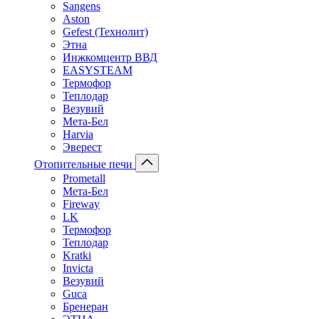
Sangens
Aston
Gefest (Технолит)
Этна
Инжкомцентр ВВД
EASYSTEAM
Термофор
Теплодар
Везувий
Мета-Бел
Harvia
Эверест
Отопительные печи
Prometall
Мета-Бел
Fireway
LK
Термофор
Теплодар
Kratki
Invicta
Везувий
Guca
Бренеран