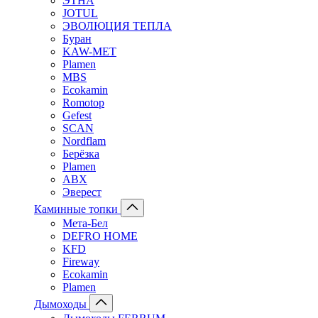
ЭТНА
JOTUL
ЭВОЛЮЦИЯ ТЕПЛА
Буран
KAW-MET
Plamen
MBS
Ecokamin
Romotop
Gefest
SCAN
Nordflam
Берёзка
Plamen
ABX
Эверест
Каминные топки
Мета-Бел
DEFRO HOME
KFD
Fireway
Ecokamin
Plamen
Дымоходы