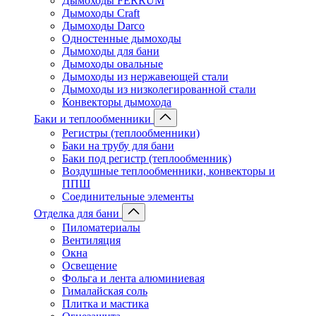
Дымоходы FERRUM
Дымоходы Craft
Дымоходы Darco
Одностенные дымоходы
Дымоходы для бани
Дымоходы овальные
Дымоходы из нержавеющей стали
Дымоходы из низколегированной стали
Конвекторы дымохода
Баки и теплообменники
Регистры (теплообменники)
Баки на трубу для бани
Баки под регистр (теплообменник)
Воздушные теплообменники, конвекторы и
ППШ
Соединительные элементы
Отделка для бани
Пиломатериалы
Вентиляция
Окна
Освещение
Фольга и лента алюминиевая
Гималайская соль
Плитка и мастика