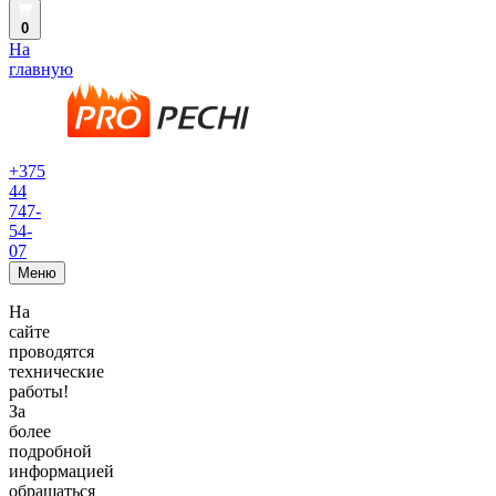
0
На
главную
+375
44
747-
54-
07
Меню
На
сайте
проводятся
технические
работы!
За
более
подробной
информацией
обращаться