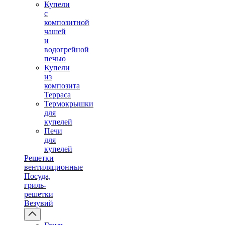
Купели
с
композитной
чашей
и
водогрейной
печью
Купели
из
композита
Терраса
Термокрышки
для
купелей
Печи
для
купелей
Решетки
вентиляционные
Посуда,
гриль-
решетки
Везувий