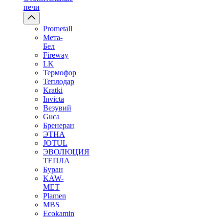
печи
Prometall
Мета-
Бел
Fireway
LK
Термофор
Теплодар
Kratki
Invicta
Везувий
Guca
Бренеран
ЭТНА
JOTUL
ЭВОЛЮЦИЯ
ТЕПЛА
Буран
KAW-
MET
Plamen
MBS
Ecokamin