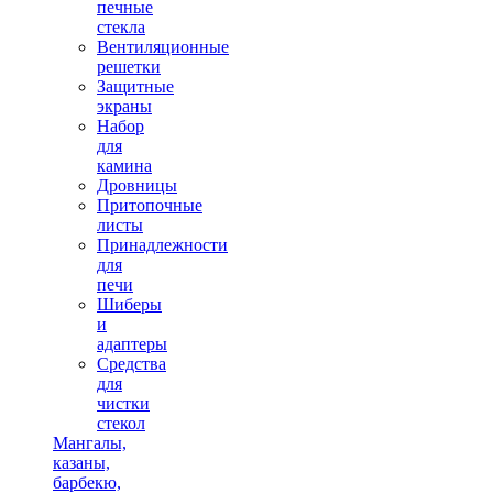
печные
стекла
Вентиляционные
решетки
Защитные
экраны
Набор
для
камина
Дровницы
Притопочные
листы
Принадлежности
для
печи
Шиберы
и
адаптеры
Средства
для
чистки
стекол
Мангалы,
казаны,
барбекю,