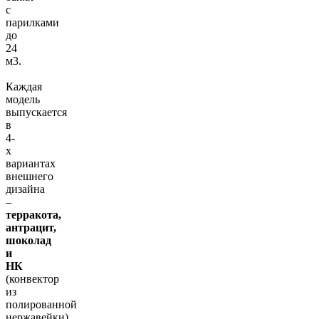
с
парилками
до
24
м3.
Каждая
модель
выпускается
в
4-
х
вариантах
внешнего
дизайна
–
терракота,
антрацит,
шоколад
и
НК
(конвектор
из
полированной
нержавейки).