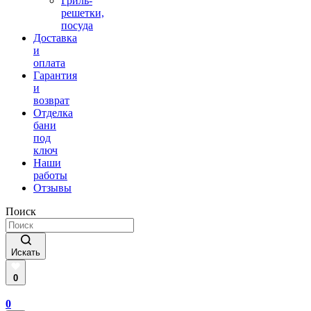
Гриль-
решетки,
посуда
Доставка
и
оплата
Гарантия
и
возврат
Отделка
бани
под
ключ
Наши
работы
Отзывы
Поиск
Искать
0
0