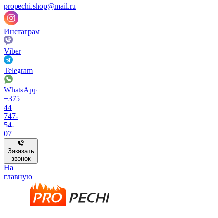
propechi.shop@mail.ru
Инстаграм
Viber
Telegram
WhatsApp
+375
44
747-
54-
07
Заказать
звонок
На
главную