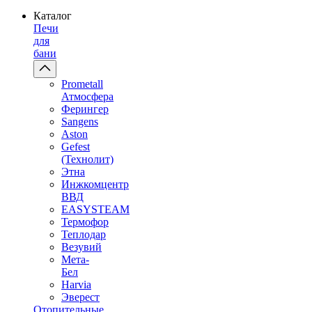
Каталог
Печи
для
бани
Prometall
Атмосфера
Ферингер
Sangens
Aston
Gefest
(Технолит)
Этна
Инжкомцентр
ВВД
EASYSTEAM
Термофор
Теплодар
Везувий
Мета-
Бел
Harvia
Эверест
Отопительные