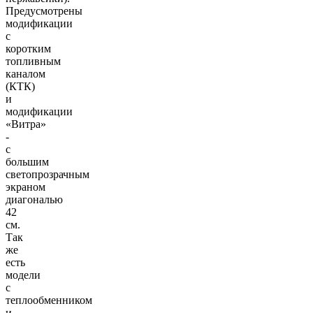
Предусмотрены
модификации
с
коротким
топливным
каналом
(КТК)
и
модификации
«Витра»
-
с
большим
светопрозрачным
экраном
диагональю
42
см.
Так
же
есть
модели
с
теплообменником
и