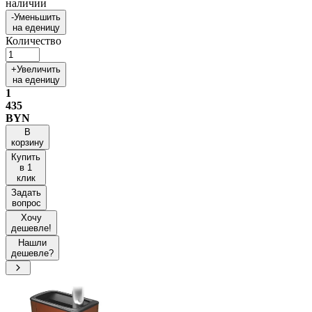
наличии
-
Уменьшить
на еденицу
Количество
+
Увеличить
на еденицу
1
435
BYN
В
корзину
Купить
в 1
клик
Задать
вопрос
Хочу
дешевле!
Нашли
дешевле?