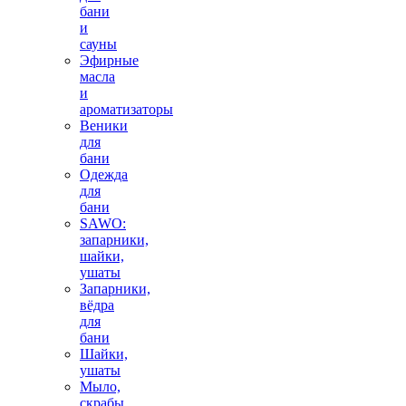
бани
и
сауны
Эфирные
масла
и
ароматизаторы
Веники
для
бани
Одежда
для
бани
SAWO:
запарники,
шайки,
ушаты
Запарники,
вёдра
для
бани
Шайки,
ушаты
Мыло,
скрабы