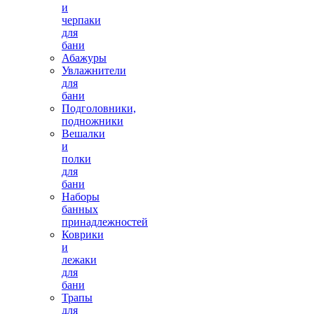
и
черпаки
для
бани
Абажуры
Увлажнители
для
бани
Подголовники,
подножники
Вешалки
и
полки
для
бани
Наборы
банных
принадлежностей
Коврики
и
лежаки
для
бани
Трапы
для