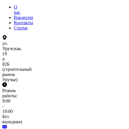
О
нас
Вакансии
Контакты
Статьи
ул.
Уручская,
19
п
82Б
(строительный
рынок
Уручье)
Режим
работы:
9:00
-
19:00
Без
выходных