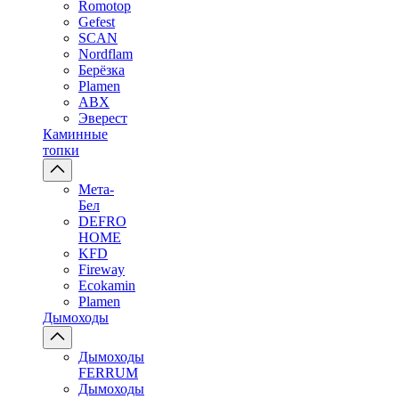
Romotop
Gefest
SCAN
Nordflam
Берёзка
Plamen
ABX
Эверест
Каминные
топки
Мета-
Бел
DEFRO
HOME
KFD
Fireway
Ecokamin
Plamen
Дымоходы
Дымоходы
FERRUM
Дымоходы