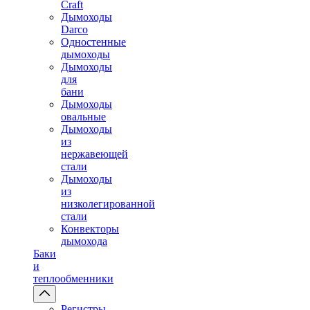
Craft
Дымоходы
Darco
Одностенные
дымоходы
Дымоходы
для
бани
Дымоходы
овальные
Дымоходы
из
нержавеющей
стали
Дымоходы
из
низколегированной
стали
Конвекторы
дымохода
Баки
и
теплообменники
Регистры