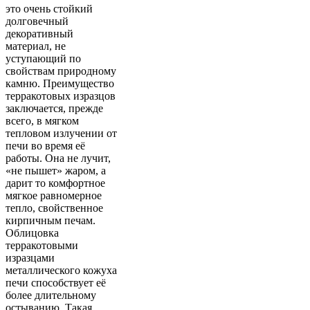
это очень стойкий
долговечный
декоративный
материал, не
уступающий по
свойствам природному
камню. Преимущество
терракотовых изразцов
заключается, прежде
всего, в мягком
тепловом излучении от
печи во время её
работы. Она не лучит,
«не пышет» жаром, а
дарит то комфортное
мягкое равномерное
тепло, свойственное
кирпичным печам.
Облицовка
терракотовыми
изразцами
металлического кожуха
печи способствует её
более длительному
остыванию. Такая