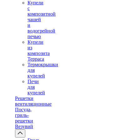
Купели
с
композитной
чашей
и
водогрейной
печью
Купели
из
композита
Терраса
Термокрышки
для
купелей
Печи
для
купелей
Решетки
вентиляционные
Посуда,
гриль-
решетки
Везувий