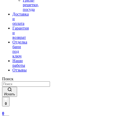
Гриль-
решетки,
посуда
Доставка
и
оплата
Гарантия
и
возврат
Отделка
бани
под
ключ
Наши
работы
Отзывы
Поиск
Искать
0
0