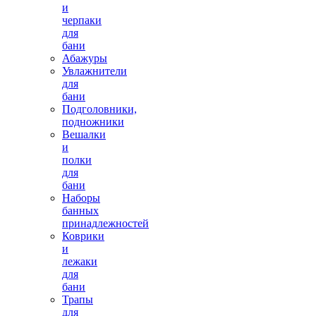
и
черпаки
для
бани
Абажуры
Увлажнители
для
бани
Подголовники,
подножники
Вешалки
и
полки
для
бани
Наборы
банных
принадлежностей
Коврики
и
лежаки
для
бани
Трапы
для