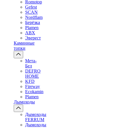
Romotop
Gefest
SCAN
Nordflam
Берёзка
Plamen
ABX
Эверест
Каминные
топки
Мета-
Бел
DEFRO
HOME
KFD
Fireway
Ecokamin
Plamen
Дымоходы
Дымоходы
FERRUM
Дымоходы