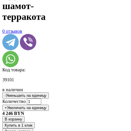
шамот-
терракота
0 отзывов
Код товара:
39101
в наличии
-
Уменьшить на еденицу
Количество
+
Увеличить на еденицу
4 246
BYN
В корзину
Купить в 1 клик