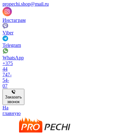
propechi.shop@mail.ru
Инстаграм
Viber
Telegram
WhatsApp
+375
44
747-
54-
07
Заказать
звонок
На
главную