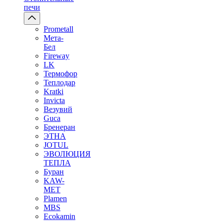
печи
Prometall
Мета-
Бел
Fireway
LK
Термофор
Теплодар
Kratki
Invicta
Везувий
Guca
Бренеран
ЭТНА
JOTUL
ЭВОЛЮЦИЯ
ТЕПЛА
Буран
KAW-
MET
Plamen
MBS
Ecokamin