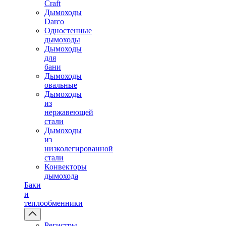
Craft
Дымоходы
Darco
Одностенные
дымоходы
Дымоходы
для
бани
Дымоходы
овальные
Дымоходы
из
нержавеющей
стали
Дымоходы
из
низколегированной
стали
Конвекторы
дымохода
Баки
и
теплообменники
Регистры