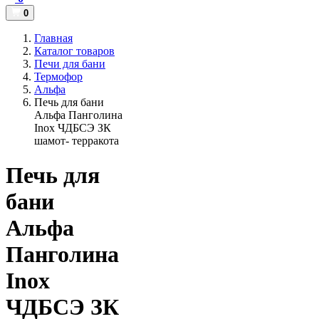
0
Главная
Каталог товаров
Печи для бани
Термофор
Альфа
Печь для бани
Альфа Панголина
Inox ЧДБСЭ ЗК
шамот- терракота
Печь для
бани
Альфа
Панголина
Inox
ЧДБСЭ ЗК