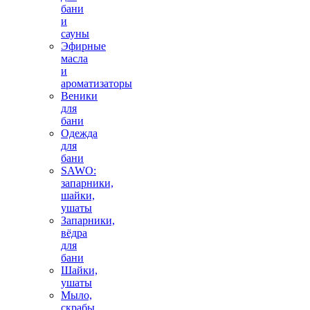
бани
и
сауны
Эфирные
масла
и
ароматизаторы
Веники
для
бани
Одежда
для
бани
SAWO:
запарники,
шайки,
ушаты
Запарники,
вёдра
для
бани
Шайки,
ушаты
Мыло,
скрабы