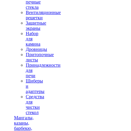
печные
стекла
Вентиляционные
решетки
Защитные
экраны
Набор
для
камина
Дровницы
Притопочные
листы
Принадлежности
для
печи
Шиберы
и
адаптеры
Средства
для
чистки
стекол
Мангалы,
казаны,
барбекю,