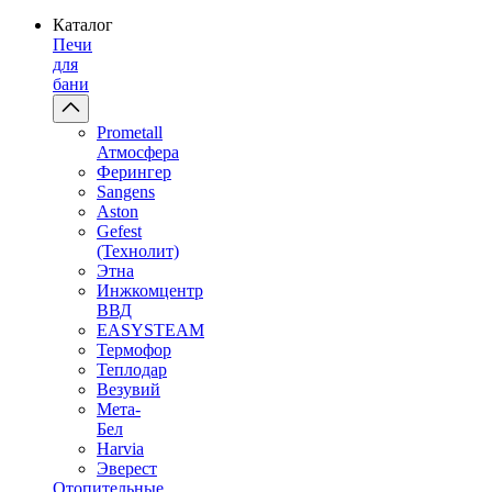
Каталог
Печи
для
бани
Prometall
Атмосфера
Ферингер
Sangens
Aston
Gefest
(Технолит)
Этна
Инжкомцентр
ВВД
EASYSTEAM
Термофор
Теплодар
Везувий
Мета-
Бел
Harvia
Эверест
Отопительные