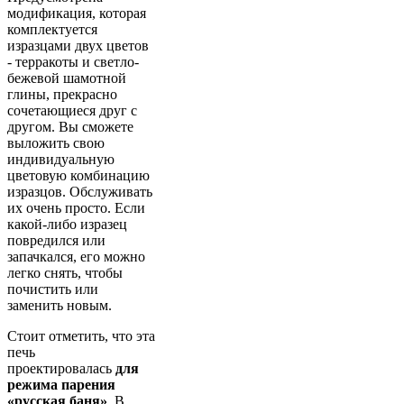
модификация, которая
комплектуется
изразцами двух цветов
- терракоты и светло-
бежевой шамотной
глины, прекрасно
сочетающиеся друг с
другом. Вы сможете
выложить свою
индивидуальную
цветовую комбинацию
изразцов. Обслуживать
их очень просто. Если
какой-либо изразец
повредился или
запачкался, его можно
легко снять, чтобы
почистить или
заменить новым.
Стоит отметить, что эта
печь
проектировалась
для
режима парения
«русская баня»
. В