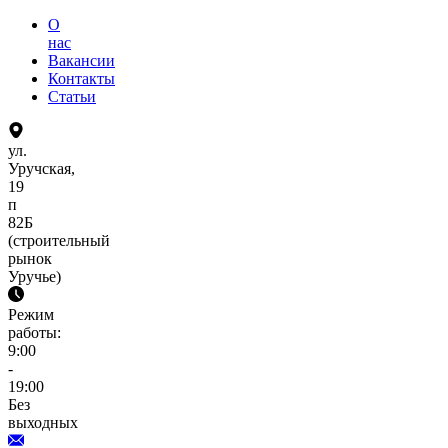
О
нас
Вакансии
Контакты
Статьи
ул.
Уручская,
19
п
82Б
(строительный
рынок
Уручье)
Режим
работы:
9:00
-
19:00
Без
выходных