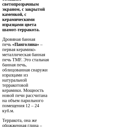
светопрозрачным
экраном, с закрытой
каменкой, с
керамическими
изразцами цвета
шамот-терракота.
Дровяная банная
печь
«Панголина»
–
первая керамико-
металлическая банная
печь TMF. Это стальная
банная печь,
облицованная снаружи
изразцами из
натуральной
терракотовой
керамики. Мощность
новой печи рассчитана
на объем парильного
помещения 12 – 24
куб.м.
Терракота, она же
обожженная глина –