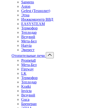
Sangens
Aston
Gefest (Технолит)
Этна
Инжкомцентр ВВД
EASYSTEAM
Термофор
Теплодар
Везувий
Мета-Бел
Harvia
Эверест
Отопительные печи
Prometall
Мета-Бел
Fireway
LK
Термофор
Теплодар
Kratki
Invicta
Везувий
Guca
Бренеран