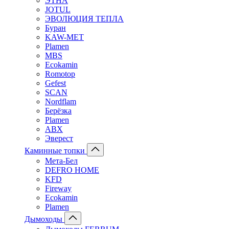
ЭТНА
JOTUL
ЭВОЛЮЦИЯ ТЕПЛА
Буран
KAW-MET
Plamen
MBS
Ecokamin
Romotop
Gefest
SCAN
Nordflam
Берёзка
Plamen
ABX
Эверест
Каминные топки
Мета-Бел
DEFRO HOME
KFD
Fireway
Ecokamin
Plamen
Дымоходы