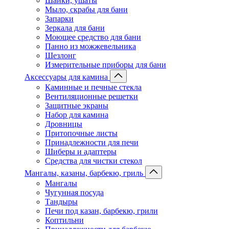
Шайки, ушаты
Мыло, скрабы для бани
Запарки
Зеркала для бани
Моющее средство для бани
Панно из можжевельника
Шезлонг
Измерительные приборы для бани
Аксессуары для камина
Каминные и печные стекла
Вентиляционные решетки
Защитные экраны
Набор для камина
Дровницы
Притопочные листы
Принадлежности для печи
Шиберы и адаптеры
Средства для чистки стекол
Мангалы, казаны, барбекю, гриль
Мангалы
Чугунная посуда
Тандыры
Печи под казан, барбекю, грили
Коптильни