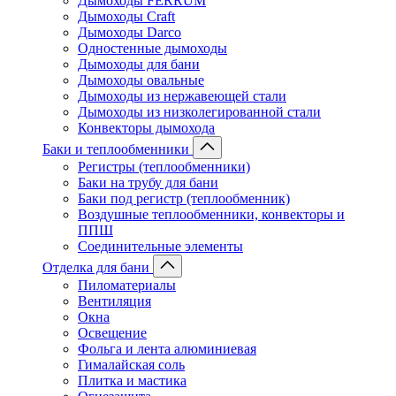
Дымоходы FERRUM
Дымоходы Craft
Дымоходы Darco
Одностенные дымоходы
Дымоходы для бани
Дымоходы овальные
Дымоходы из нержавеющей стали
Дымоходы из низколегированной стали
Конвекторы дымохода
Баки и теплообменники
Регистры (теплообменники)
Баки на трубу для бани
Баки под регистр (теплообменник)
Воздушные теплообменники, конвекторы и
ППШ
Соединительные элементы
Отделка для бани
Пиломатериалы
Вентиляция
Окна
Освещение
Фольга и лента алюминиевая
Гималайская соль
Плитка и мастика