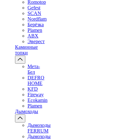
Romotop
Gefest
SCAN
Nordflam
Берёзка
Plamen
ABX
Эверест
Каминные
топки
Мета-
Бел
DEFRO
HOME
KFD
Fireway
Ecokamin
Plamen
Дымоходы
Дымоходы
FERRUM
Дымоходы