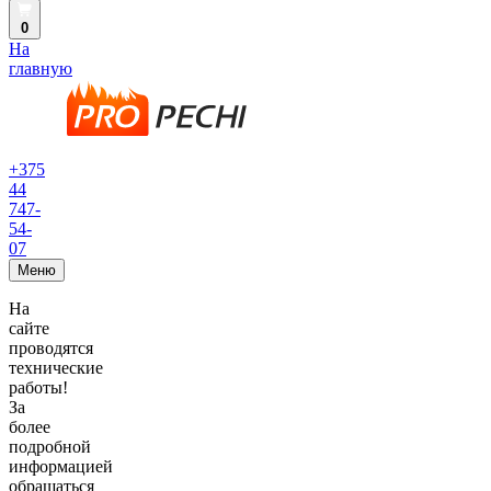
0
На
главную
+375
44
747-
54-
07
Меню
На
сайте
проводятся
технические
работы!
За
более
подробной
информацией
обращаться