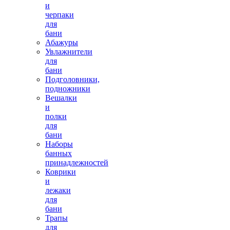
и
черпаки
для
бани
Абажуры
Увлажнители
для
бани
Подголовники,
подножники
Вешалки
и
полки
для
бани
Наборы
банных
принадлежностей
Коврики
и
лежаки
для
бани
Трапы
для