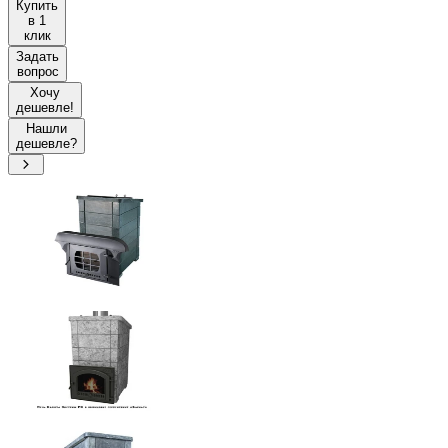
Купить
в 1
клик
Задать
вопрос
Хочу
дешевле!
Нашли
дешевле?