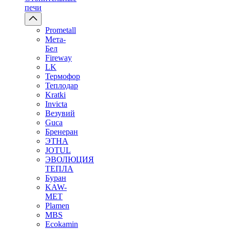
печи
Prometall
Мета-
Бел
Fireway
LK
Термофор
Теплодар
Kratki
Invicta
Везувий
Guca
Бренеран
ЭТНА
JOTUL
ЭВОЛЮЦИЯ
ТЕПЛА
Буран
KAW-
MET
Plamen
MBS
Ecokamin