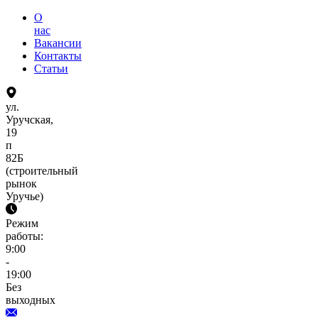
О
нас
Вакансии
Контакты
Статьи
ул.
Уручская,
19
п
82Б
(строительный
рынок
Уручье)
Режим
работы:
9:00
-
19:00
Без
выходных