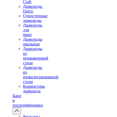
Craft
Дымоходы
Darco
Одностенные
дымоходы
Дымоходы
для
бани
Дымоходы
овальные
Дымоходы
из
нержавеющей
стали
Дымоходы
из
низколегированной
стали
Конвекторы
дымохода
Баки
и
теплообменники
Регистры