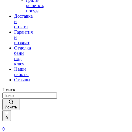
Гриль-
решетки,
посуда
Доставка
и
оплата
Гарантия
и
возврат
Отделка
бани
под
ключ
Наши
работы
Отзывы
Поиск
Искать
0
0