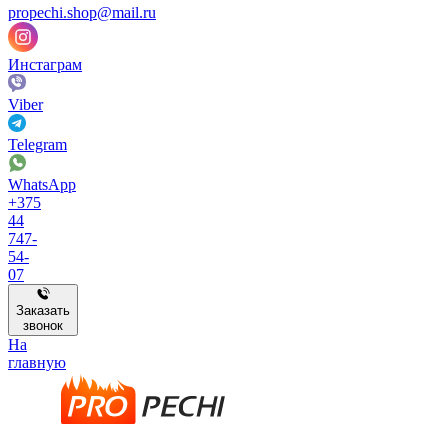
propechi.shop@mail.ru
Инстаграм
Viber
Telegram
WhatsApp
+375
44
747-
54-
07
Заказать
звонок
На
главную