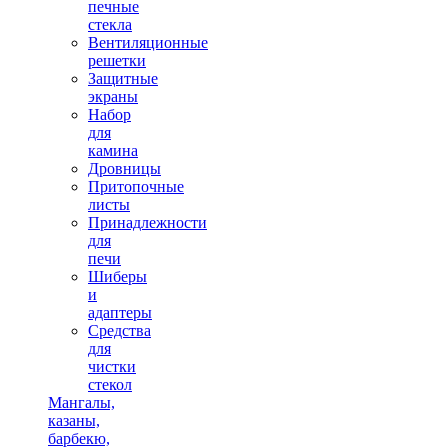
печные
стекла
Вентиляционные
решетки
Защитные
экраны
Набор
для
камина
Дровницы
Притопочные
листы
Принадлежности
для
печи
Шиберы
и
адаптеры
Средства
для
чистки
стекол
Мангалы,
казаны,
барбекю,