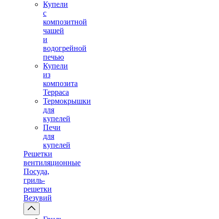
Купели
с
композитной
чашей
и
водогрейной
печью
Купели
из
композита
Терраса
Термокрышки
для
купелей
Печи
для
купелей
Решетки
вентиляционные
Посуда,
гриль-
решетки
Везувий