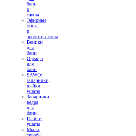
бани
и
сауны
Эфирные
масла
и
ароматизаторы
Веники
для
бани
Одежда
для
бани
SAWO:
запарники,
шайки,
ушаты
Запарники,
вёдра
для
бани
Шайки,
ушаты
Мыло,
скрабы