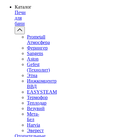
Каталог
Печи
для
бани
Prometall
Атмосфера
Ферингер
Sangens
Aston
Gefest
(Технолит)
Этна
Инжкомцентр
ВВД
EASYSTEAM
Термофор
Теплодар
Везувий
Мета-
Бел
Harvia
Эверест
Отопительные