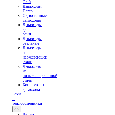
Craft
Дымоходы
Darco
Одностенные
дымоходы
Дымоходы
для
бани
Дымоходы
овальные
Дымоходы
из
нержавеющей
стали
Дымоходы
из
низколегированной
стали
Конвекторы
дымохода
Баки
и
теплообменники
Регистры