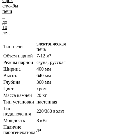
Срок
службы
печи
–
до
10
лет.
электрическая
Тип печи
печь
Объем парной
7-12 м³
Режим парной
сауна, русская
Ширина
400 мм
Высота
640 мм
Глубина
360 мм
Цвет
хром
Масса камней
20 кг
Тип установки
настенная
Тип
220/380 вольт
подключения
Мощность
8 кВт
Наличие
да
парогенератора