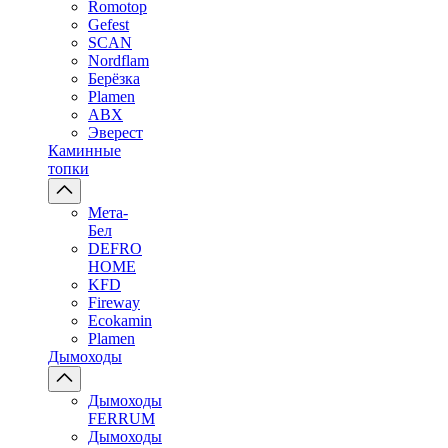
Romotop
Gefest
SCAN
Nordflam
Берёзка
Plamen
ABX
Эверест
Каминные
топки
Мета-
Бел
DEFRO
HOME
KFD
Fireway
Ecokamin
Plamen
Дымоходы
Дымоходы
FERRUM
Дымоходы