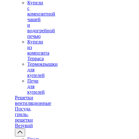
Купели
с
композитной
чашей
и
водогрейной
печью
Купели
из
композита
Терраса
Термокрышки
для
купелей
Печи
для
купелей
Решетки
вентиляционные
Посуда,
гриль-
решетки
Везувий