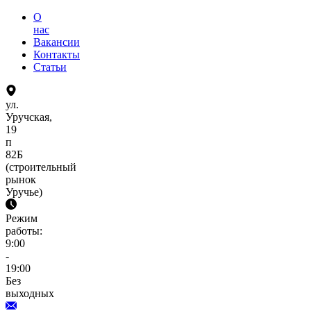
О
нас
Вакансии
Контакты
Статьи
ул.
Уручская,
19
п
82Б
(строительный
рынок
Уручье)
Режим
работы:
9:00
-
19:00
Без
выходных