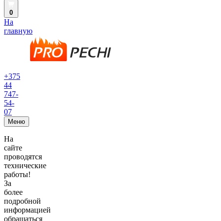
0
На
главную
+375
44
747-
54-
07
Меню
На
сайте
проводятся
технические
работы!
За
более
подробной
информацией
обращаться