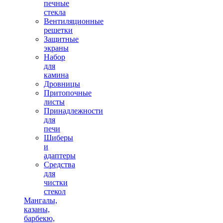
печные
стекла
Вентиляционные
решетки
Защитные
экраны
Набор
для
камина
Дровницы
Притопочные
листы
Принадлежности
для
печи
Шиберы
и
адаптеры
Средства
для
чистки
стекол
Мангалы,
казаны,
барбекю,