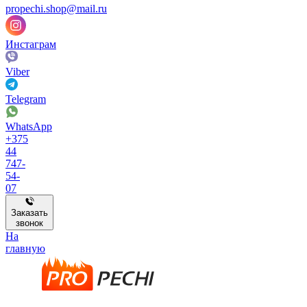
propechi.shop@mail.ru
Инстаграм
Viber
Telegram
WhatsApp
+375
44
747-
54-
07
Заказать
звонок
На
главную