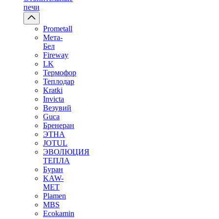
печи
Prometall
Мета-
Бел
Fireway
LK
Термофор
Теплодар
Kratki
Invicta
Везувий
Guca
Бренеран
ЭТНА
JOTUL
ЭВОЛЮЦИЯ
ТЕПЛА
Буран
KAW-
MET
Plamen
MBS
Ecokamin