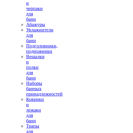
и
черпаки
для
бани
Абажуры
Увлажнители
для
бани
Подголовники,
подножники
Вешалки
и
полки
для
бани
Наборы
банных
принадлежностей
Коврики
и
лежаки
для
бани
Трапы
для