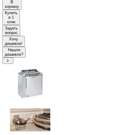
В
корзину
Купить
в 1
клик
Задать
вопрос
Хочу
дешевле!
Нашли
дешевле?