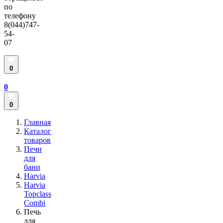
по
телефону
8(044)747-
54-
07
0
0
0
Главная
Каталог
товаров
Печи
для
бани
Harvia
Harvia
Topclass
Combi
Печь
для