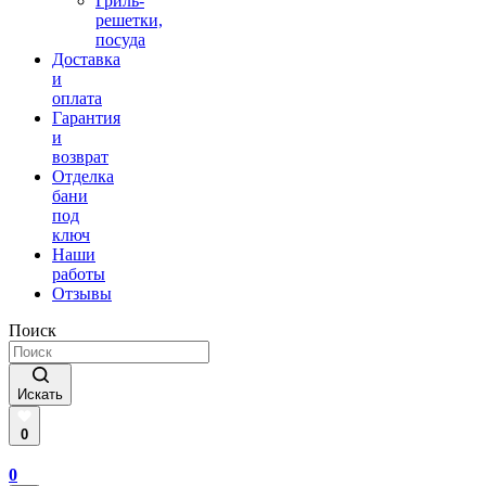
Гриль-
решетки,
посуда
Доставка
и
оплата
Гарантия
и
возврат
Отделка
бани
под
ключ
Наши
работы
Отзывы
Поиск
Искать
0
0