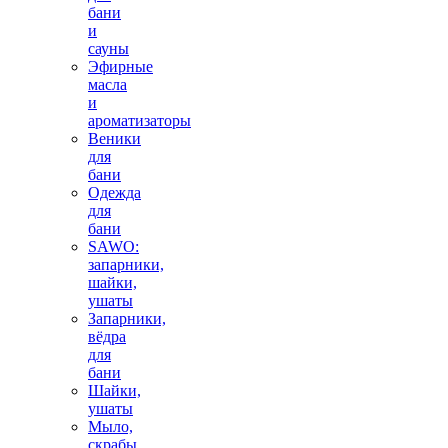
бани
и
сауны
Эфирные
масла
и
ароматизаторы
Веники
для
бани
Одежда
для
бани
SAWO:
запарники,
шайки,
ушаты
Запарники,
вёдра
для
бани
Шайки,
ушаты
Мыло,
скрабы