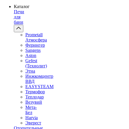
Каталог
Печи
для
бани
Prometall
Атмосфера
Ферингер
Sangens
Aston
Gefest
(Технолит)
Этна
Инжкомцентр
ВВД
EASYSTEAM
Термофор
Теплодар
Везувий
Мета-
Бел
Harvia
Эверест
Отопительные