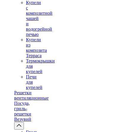
Купели
с
композитной
чашей
и
водогрейной
печью
Купели
из
композита
Терраса
Термокрышки
для
купелей
Печи
для
купелей
Решетки
вентиляционные
Посуда,
гриль-
решетки
Везувий