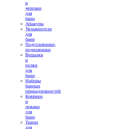
и
черпаки
для
бани
Абажуры
Увлажнители
для
бани
Подголовники,
подножники
Вешалки
и
полки
для
бани
Наборы
банных
принадлежностей
Коврики
и
лежаки
для
бани
Трапы
для