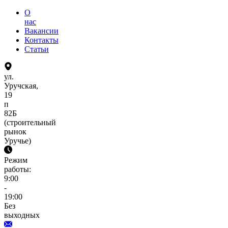
О
нас
Вакансии
Контакты
Статьи
ул.
Уручская,
19
п
82Б
(строительный
рынок
Уручье)
Режим
работы:
9:00
-
19:00
Без
выходных