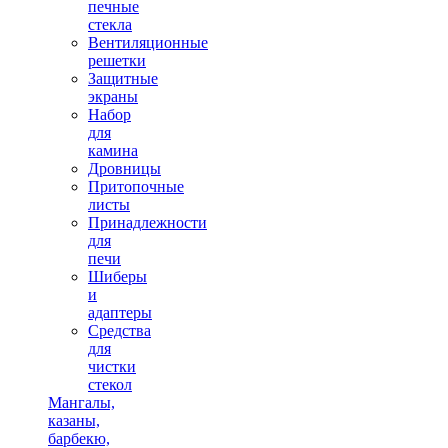
печные
стекла
Вентиляционные
решетки
Защитные
экраны
Набор
для
камина
Дровницы
Притопочные
листы
Принадлежности
для
печи
Шиберы
и
адаптеры
Средства
для
чистки
стекол
Мангалы,
казаны,
барбекю,