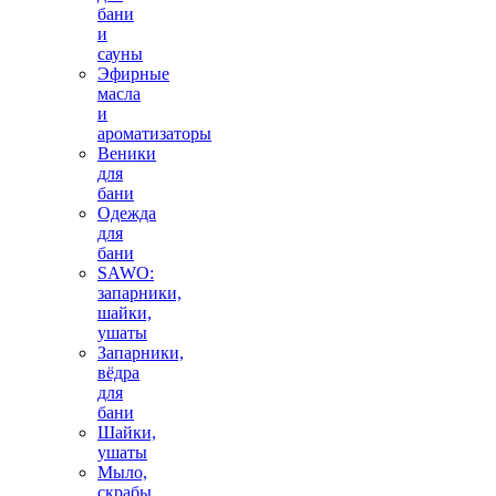
бани
и
сауны
Эфирные
масла
и
ароматизаторы
Веники
для
бани
Одежда
для
бани
SAWO:
запарники,
шайки,
ушаты
Запарники,
вёдра
для
бани
Шайки,
ушаты
Мыло,
скрабы