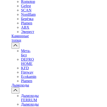
Romotop
Gefest
SCAN
Nordflam
Берёзка
Plamen
ABX
Эверест
Каминные
топки
Мета-
Бел
DEFRO
HOME
KFD
Fireway
Ecokamin
Plamen
Дымоходы
Дымоходы
FERRUM
Дымоходы