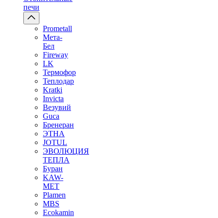
печи
Prometall
Мета-
Бел
Fireway
LK
Термофор
Теплодар
Kratki
Invicta
Везувий
Guca
Бренеран
ЭТНА
JOTUL
ЭВОЛЮЦИЯ
ТЕПЛА
Буран
KAW-
MET
Plamen
MBS
Ecokamin