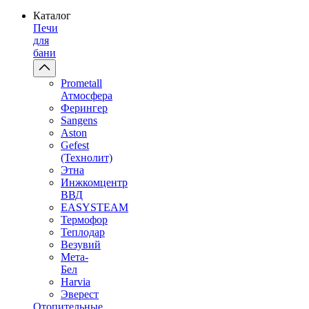
Каталог
Печи
для
бани
Prometall
Атмосфера
Ферингер
Sangens
Aston
Gefest
(Технолит)
Этна
Инжкомцентр
ВВД
EASYSTEAM
Термофор
Теплодар
Везувий
Мета-
Бел
Harvia
Эверест
Отопительные