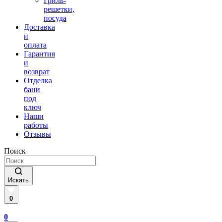
Гриль-
решетки,
посуда
Доставка
и
оплата
Гарантия
и
возврат
Отделка
бани
под
ключ
Наши
работы
Отзывы
Поиск
Искать
0
0