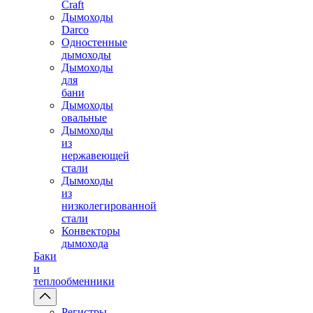
Craft
Дымоходы
Darco
Одностенные
дымоходы
Дымоходы
для
бани
Дымоходы
овальные
Дымоходы
из
нержавеющей
стали
Дымоходы
из
низколегированной
стали
Конвекторы
дымохода
Баки
и
теплообменники
Регистры