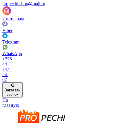
propechi.shop@mail.ru
Инстаграм
Viber
Telegram
WhatsApp
+375
44
747-
54-
07
Заказать
звонок
На
главную