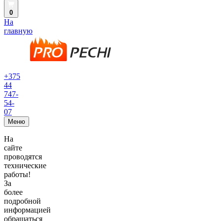
0
На
главную
+375
44
747-
54-
07
Меню
На
сайте
проводятся
технические
работы!
За
более
подробной
информацией
обращаться