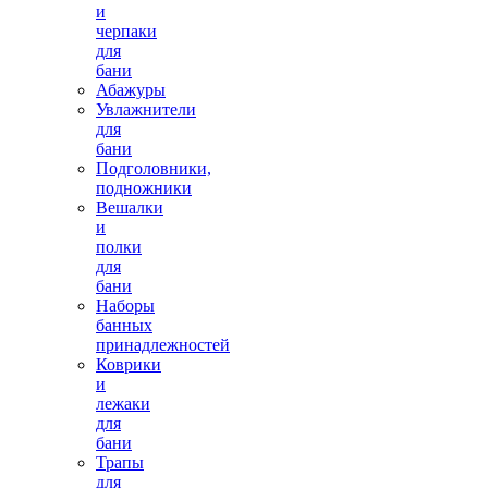
и
черпаки
для
бани
Абажуры
Увлажнители
для
бани
Подголовники,
подножники
Вешалки
и
полки
для
бани
Наборы
банных
принадлежностей
Коврики
и
лежаки
для
бани
Трапы
для