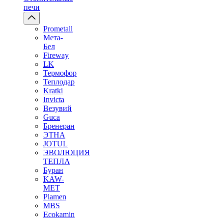
печи
Prometall
Мета-
Бел
Fireway
LK
Термофор
Теплодар
Kratki
Invicta
Везувий
Guca
Бренеран
ЭТНА
JOTUL
ЭВОЛЮЦИЯ
ТЕПЛА
Буран
KAW-
MET
Plamen
MBS
Ecokamin