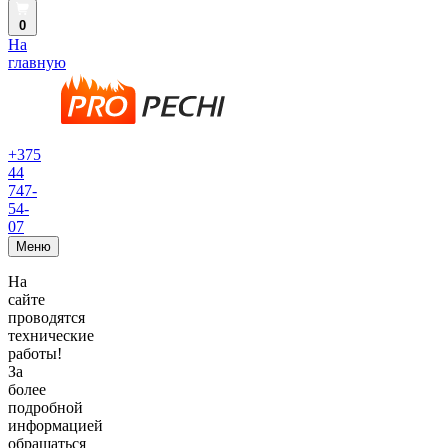
0
На
главную
+375
44
747-
54-
07
Меню
На
сайте
проводятся
технические
работы!
За
более
подробной
информацией
обращаться