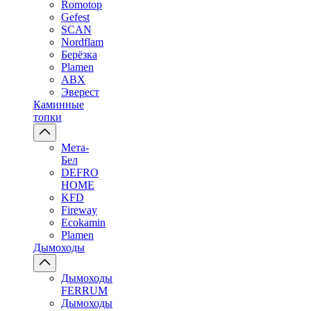
Romotop
Gefest
SCAN
Nordflam
Берёзка
Plamen
ABX
Эверест
Каминные
топки
Мета-
Бел
DEFRO
HOME
KFD
Fireway
Ecokamin
Plamen
Дымоходы
Дымоходы
FERRUM
Дымоходы