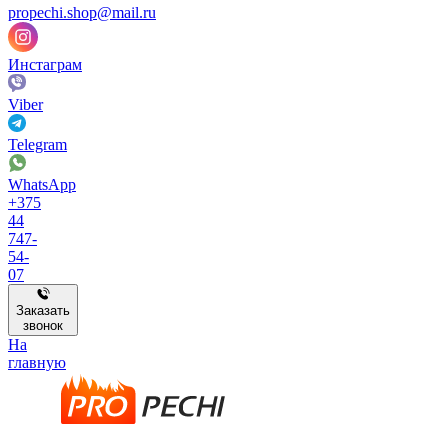
propechi.shop@mail.ru
Инстаграм
Viber
Telegram
WhatsApp
+375
44
747-
54-
07
Заказать
звонок
На
главную