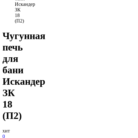
Искандер
ЗК
18
(П2)
Чугунная
печь
для
бани
Искандер
ЗК
18
(П2)
хит
0