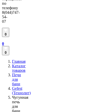
по
телефону
8(044)747-
54-
07
0
0
0
Главная
Каталог
товаров
Печи
для
бани
Gefest
(Технолит)
Чугунная
печь
для
бани