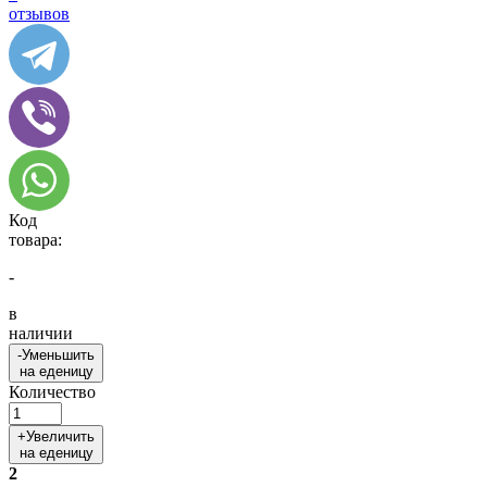
отзывов
Код
товара:
-
в
наличии
-
Уменьшить
на еденицу
Количество
+
Увеличить
на еденицу
2