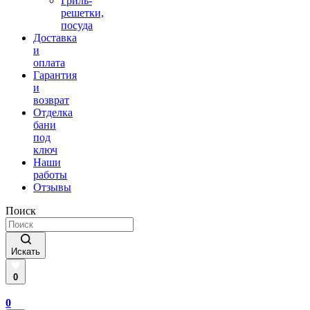
Гриль-
решетки,
посуда
Доставка
и
оплата
Гарантия
и
возврат
Отделка
бани
под
ключ
Наши
работы
Отзывы
Поиск
Искать
0
0