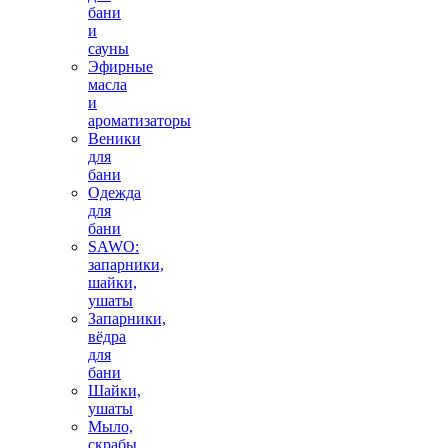
бани
и
сауны
Эфирные
масла
и
ароматизаторы
Веники
для
бани
Одежда
для
бани
SAWO:
запарники,
шайки,
ушаты
Запарники,
вёдра
для
бани
Шайки,
ушаты
Мыло,
скрабы