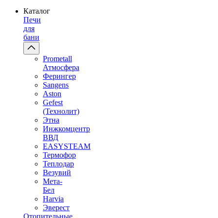
Каталог
Печи
для
бани
Prometall
Атмосфера
Ферингер
Sangens
Aston
Gefest
(Технолит)
Этна
Инжкомцентр
ВВД
EASYSTEAM
Термофор
Теплодар
Везувий
Мета-
Бел
Harvia
Эверест
Отопительные