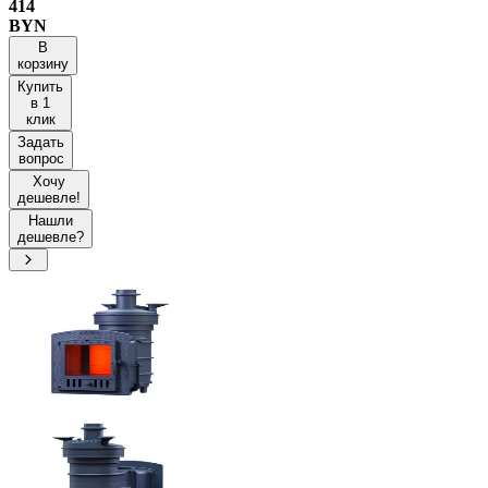
414
BYN
В
корзину
Купить
в 1
клик
Задать
вопрос
Хочу
дешевле!
Нашли
дешевле?