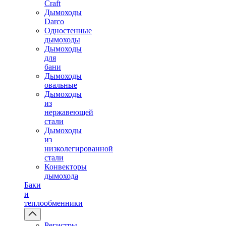
Craft
Дымоходы
Darco
Одностенные
дымоходы
Дымоходы
для
бани
Дымоходы
овальные
Дымоходы
из
нержавеющей
стали
Дымоходы
из
низколегированной
стали
Конвекторы
дымохода
Баки
и
теплообменники
Регистры