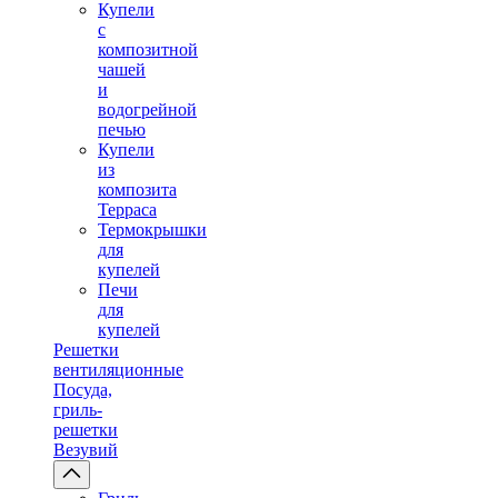
Купели
с
композитной
чашей
и
водогрейной
печью
Купели
из
композита
Терраса
Термокрышки
для
купелей
Печи
для
купелей
Решетки
вентиляционные
Посуда,
гриль-
решетки
Везувий