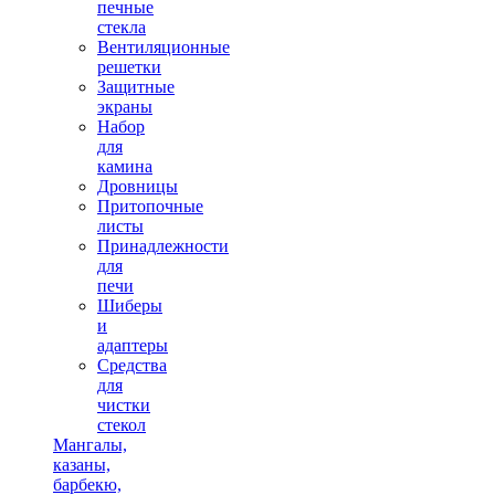
печные
стекла
Вентиляционные
решетки
Защитные
экраны
Набор
для
камина
Дровницы
Притопочные
листы
Принадлежности
для
печи
Шиберы
и
адаптеры
Средства
для
чистки
стекол
Мангалы,
казаны,
барбекю,