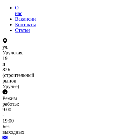
О
нас
Вакансии
Контакты
Статьи
ул.
Уручская,
19
п
82Б
(строительный
рынок
Уручье)
Режим
работы:
9:00
-
19:00
Без
выходных