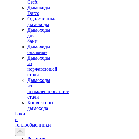
Craft
Дымоходы
Darco
Одностенные
дымоходы
Дымоходы
для
бани
Дымоходы
овальные
Дымоходы
из
нержавеющей
стали
Дымоходы
из
низколегированной
стали
Конвекторы
дымохода
Баки
и
теплообменники
Регистры