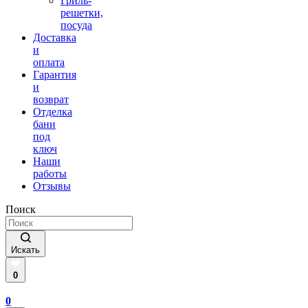
Гриль-
решетки,
посуда
Доставка
и
оплата
Гарантия
и
возврат
Отделка
бани
под
ключ
Наши
работы
Отзывы
Поиск
Искать
0
0