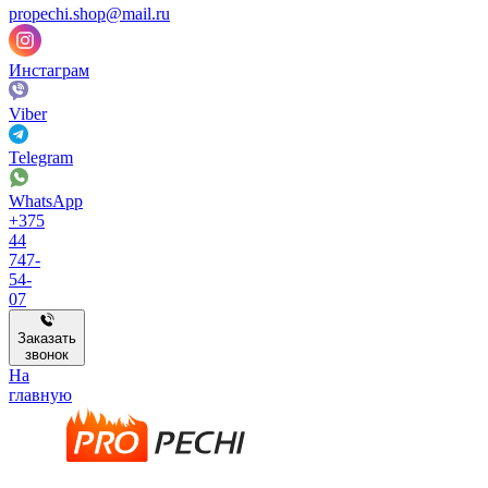
propechi.shop@mail.ru
Инстаграм
Viber
Telegram
WhatsApp
+375
44
747-
54-
07
Заказать
звонок
На
главную