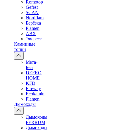
Romotop
Gefest
SCAN
Nordflam
Берёзка
Plamen
ABX
Эверест
Каминные
топки
Мета-
Бел
DEFRO
HOME
KFD
Fireway
Ecokamin
Plamen
Дымоходы
Дымоходы
FERRUM
Дымоходы