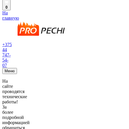
0
На
главную
+375
44
747-
54-
07
Меню
На
сайте
проводятся
технические
работы!
За
более
подробной
информацией
обращаться