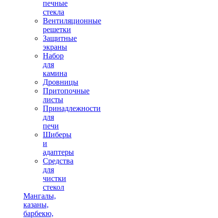
печные
стекла
Вентиляционные
решетки
Защитные
экраны
Набор
для
камина
Дровницы
Притопочные
листы
Принадлежности
для
печи
Шиберы
и
адаптеры
Средства
для
чистки
стекол
Мангалы,
казаны,
барбекю,