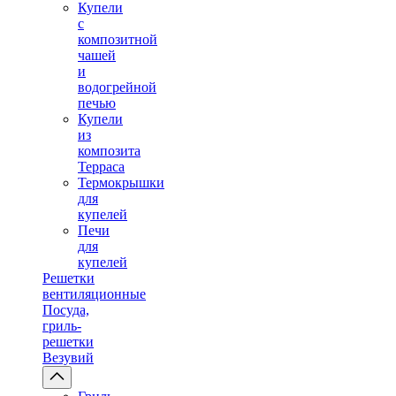
Купели
с
композитной
чашей
и
водогрейной
печью
Купели
из
композита
Терраса
Термокрышки
для
купелей
Печи
для
купелей
Решетки
вентиляционные
Посуда,
гриль-
решетки
Везувий