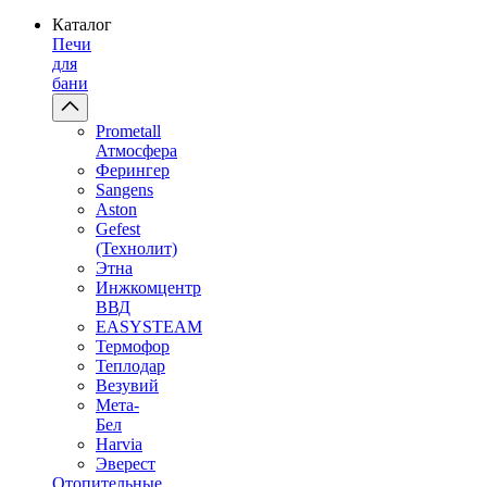
Каталог
Печи
для
бани
Prometall
Атмосфера
Ферингер
Sangens
Aston
Gefest
(Технолит)
Этна
Инжкомцентр
ВВД
EASYSTEAM
Термофор
Теплодар
Везувий
Мета-
Бел
Harvia
Эверест
Отопительные