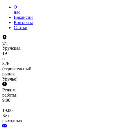
О
нас
Вакансии
Контакты
Статьи
ул.
Уручская,
19
п
82Б
(строительный
рынок
Уручье)
Режим
работы:
9:00
-
19:00
Без
выходных