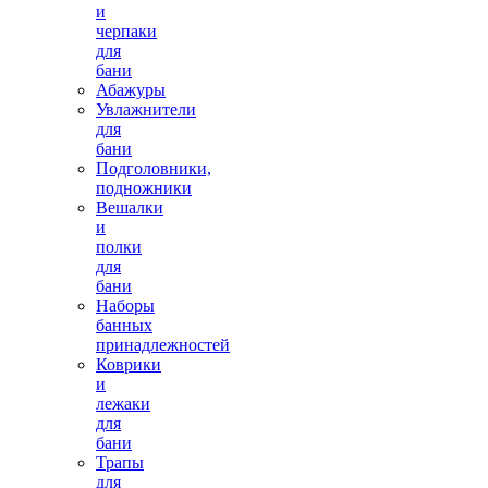
и
черпаки
для
бани
Абажуры
Увлажнители
для
бани
Подголовники,
подножники
Вешалки
и
полки
для
бани
Наборы
банных
принадлежностей
Коврики
и
лежаки
для
бани
Трапы
для