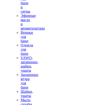
бани
и
сауны
Эфирные
масла
и
ароматизаторы
Веники
для
бани
Одежда
для
бани
SAWO:
запарники,
шайки,
ушаты
Запарники,
вёдра
для
бани
Шайки,
ушаты
Мыло,
скрабы