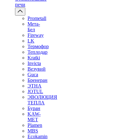
печи
Prometall
Мета-
Бел
Fireway
LK
Термофор
Теплодар
Kratki
Invicta
Везувий
Guca
Бренеран
ЭТНА
JOTUL
ЭВОЛЮЦИЯ
ТЕПЛА
Буран
KAW-
MET
Plamen
MBS
Ecokamin