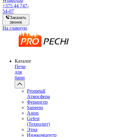
WhatsApp
+375 44 747-
54-07
Заказать
звонок
На главную
Каталог
Печи
для
бани
Prometall
Атмосфера
Ферингер
Sangens
Aston
Gefest
(Технолит)
Этна
Инжкомцентр