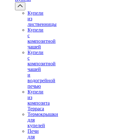
Купели
из
лиственницы
Купели
с
композитной
чашей
Купели
с
композитной
чашей
и
водогрейной
печью
Купели
из
композита
Терраса
Термокрышки
для
купелей
Печи
для