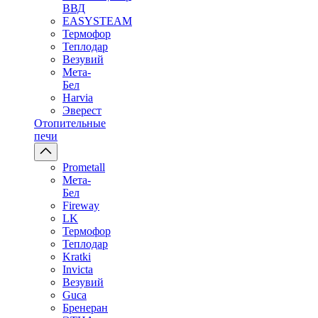
ВВД
EASYSTEAM
Термофор
Теплодар
Везувий
Мета-
Бел
Harvia
Эверест
Отопительные
печи
Prometall
Мета-
Бел
Fireway
LK
Термофор
Теплодар
Kratki
Invicta
Везувий
Guca
Бренеран