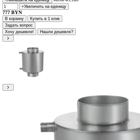
+
Увеличить на еденицу
777
BYN
В корзину
Купить в 1 клик
Задать вопрос
Хочу дешевле!
Нашли дешевле?