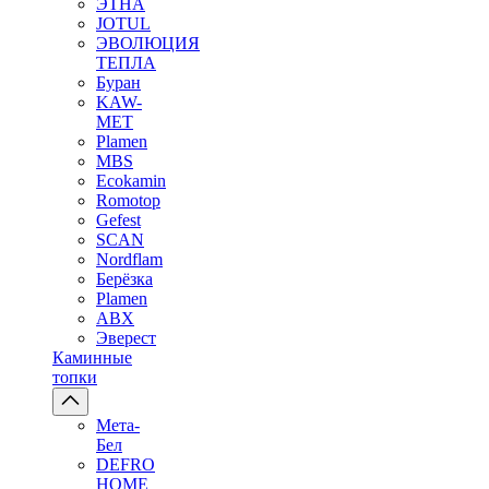
ЭТНА
JOTUL
ЭВОЛЮЦИЯ
ТЕПЛА
Буран
KAW-
MET
Plamen
MBS
Ecokamin
Romotop
Gefest
SCAN
Nordflam
Берёзка
Plamen
ABX
Эверест
Каминные
топки
Мета-
Бел
DEFRO
HOME