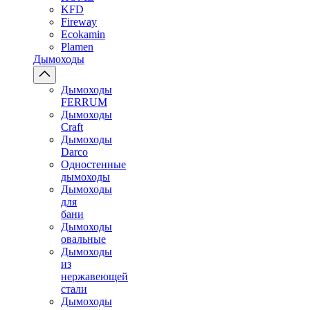
KFD
Fireway
Ecokamin
Plamen
Дымоходы
Дымоходы
FERRUM
Дымоходы
Craft
Дымоходы
Darco
Одностенные
дымоходы
Дымоходы
для
бани
Дымоходы
овальные
Дымоходы
из
нержавеющей
стали
Дымоходы