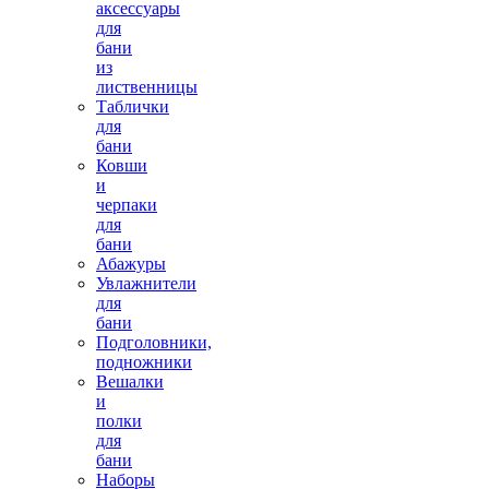
аксессуары
для
бани
из
лиственницы
Таблички
для
бани
Ковши
и
черпаки
для
бани
Абажуры
Увлажнители
для
бани
Подголовники,
подножники
Вешалки
и
полки
для
бани
Наборы