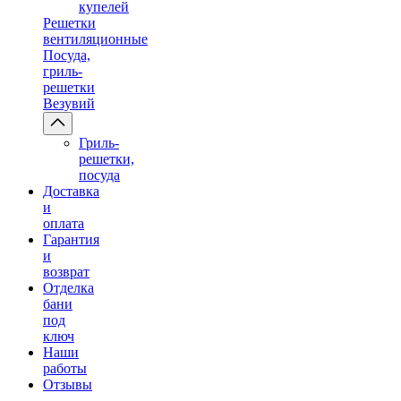
купелей
Решетки
вентиляционные
Посуда,
гриль-
решетки
Везувий
Гриль-
решетки,
посуда
Доставка
и
оплата
Гарантия
и
возврат
Отделка
бани
под
ключ
Наши
работы
Отзывы