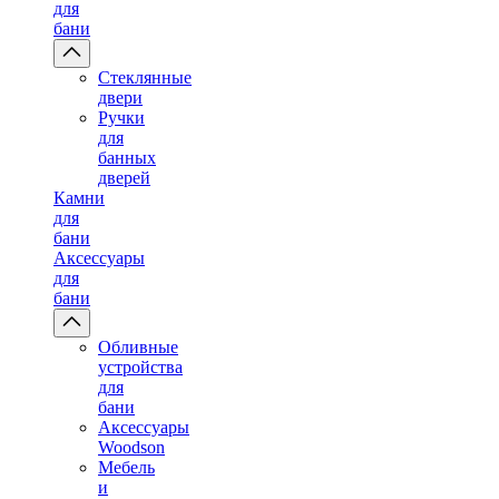
для
бани
Стеклянные
двери
Ручки
для
банных
дверей
Камни
для
бани
Аксессуары
для
бани
Обливные
устройства
для
бани
Аксессуары
Woodson
Мебель
и