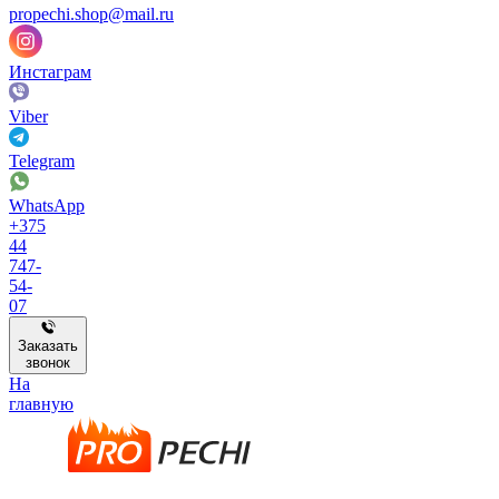
propechi.shop@mail.ru
Инстаграм
Viber
Telegram
WhatsApp
+375
44
747-
54-
07
Заказать
звонок
На
главную