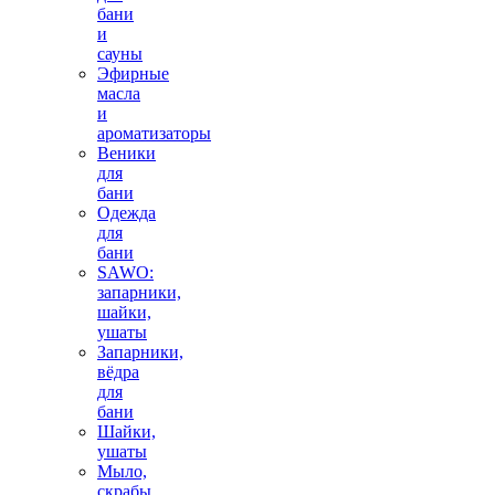
бани
и
сауны
Эфирные
масла
и
ароматизаторы
Веники
для
бани
Одежда
для
бани
SAWO:
запарники,
шайки,
ушаты
Запарники,
вёдра
для
бани
Шайки,
ушаты
Мыло,
скрабы