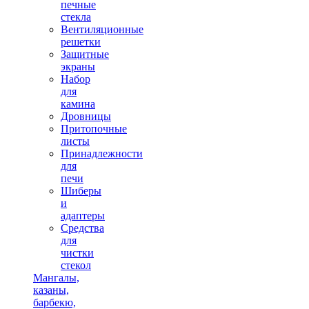
печные
стекла
Вентиляционные
решетки
Защитные
экраны
Набор
для
камина
Дровницы
Притопочные
листы
Принадлежности
для
печи
Шиберы
и
адаптеры
Средства
для
чистки
стекол
Мангалы,
казаны,
барбекю,