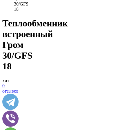
30/GFS
18
Теплообменник
встроенный
Гром
30/GFS
18
хит
0
отзывов