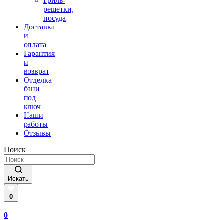
Гриль-
решетки,
посуда
Доставка
и
оплата
Гарантия
и
возврат
Отделка
бани
под
ключ
Наши
работы
Отзывы
Поиск
Искать
0
0