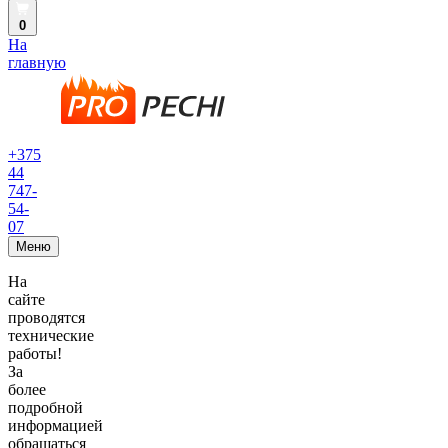
0
На
главную
+375
44
747-
54-
07
Меню
На
сайте
проводятся
технические
работы!
За
более
подробной
информацией
обращаться