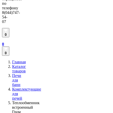
по
телефону
8(044)747-
54-
07
0
0
0
Главная
Каталог
товаров
Печи
для
бани
Комплектующие
для
печей
Теплообменник
встроенный
Гром