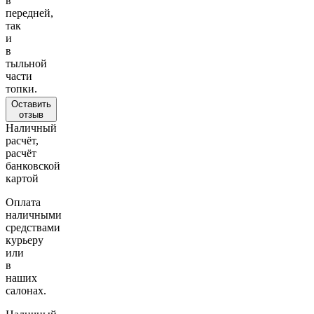
в
передней,
так
и
в
тыльной
части
топки.
Оставить
отзыв
Наличный
расчёт,
расчёт
банковской
картой
Оплата
наличными
средствами
курьеру
или
в
наших
салонах.