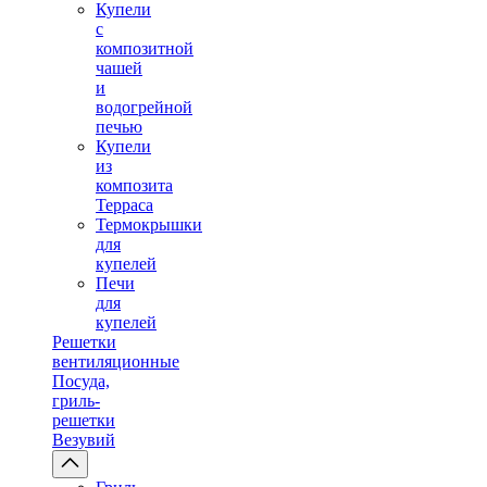
Купели
с
композитной
чашей
и
водогрейной
печью
Купели
из
композита
Терраса
Термокрышки
для
купелей
Печи
для
купелей
Решетки
вентиляционные
Посуда,
гриль-
решетки
Везувий