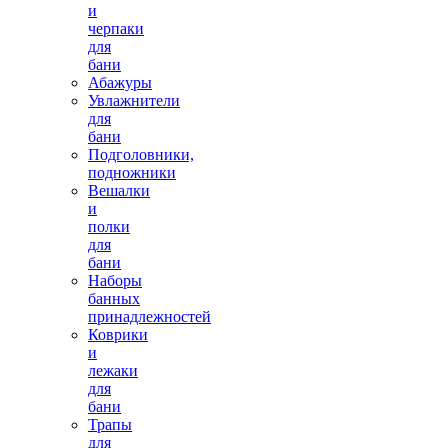
и
черпаки
для
бани
Абажуры
Увлажнители
для
бани
Подголовники,
подножники
Вешалки
и
полки
для
бани
Наборы
банных
принадлежностей
Коврики
и
лежаки
для
бани
Трапы
для