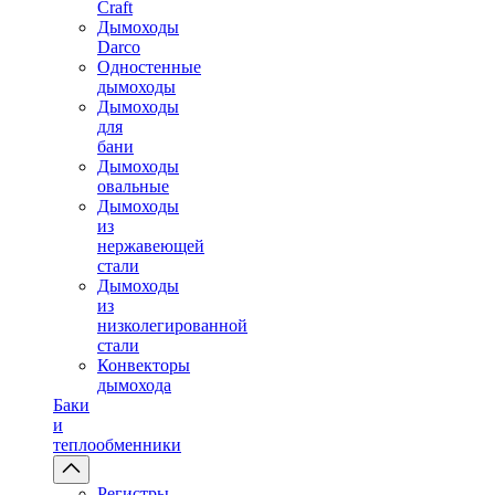
Craft
Дымоходы
Darco
Одностенные
дымоходы
Дымоходы
для
бани
Дымоходы
овальные
Дымоходы
из
нержавеющей
стали
Дымоходы
из
низколегированной
стали
Конвекторы
дымохода
Баки
и
теплообменники
Регистры