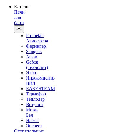
Каталог
Печи
для
бани
Prometall
Атмосфера
Ферингер
Sangens
Aston
Gefest
(Технолит)
Этна
Инжкомцентр
ВВД
EASYSTEAM
Термофор
Теплодар
Везувий
Мета-
Бел
Harvia
Эверест
Отопительные