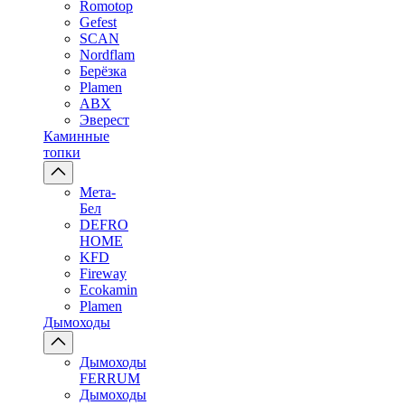
Romotop
Gefest
SCAN
Nordflam
Берёзка
Plamen
ABX
Эверест
Каминные
топки
Мета-
Бел
DEFRO
HOME
KFD
Fireway
Ecokamin
Plamen
Дымоходы
Дымоходы
FERRUM
Дымоходы