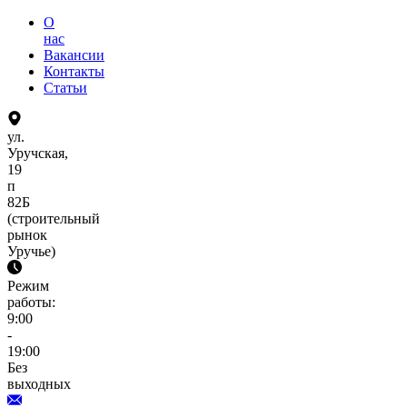
О
нас
Вакансии
Контакты
Статьи
ул.
Уручская,
19
п
82Б
(строительный
рынок
Уручье)
Режим
работы:
9:00
-
19:00
Без
выходных