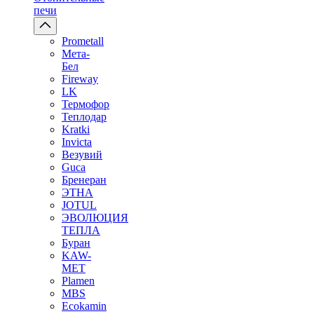
печи
Prometall
Мета-
Бел
Fireway
LK
Термофор
Теплодар
Kratki
Invicta
Везувий
Guca
Бренеран
ЭТНА
JOTUL
ЭВОЛЮЦИЯ
ТЕПЛА
Буран
KAW-
MET
Plamen
MBS
Ecokamin