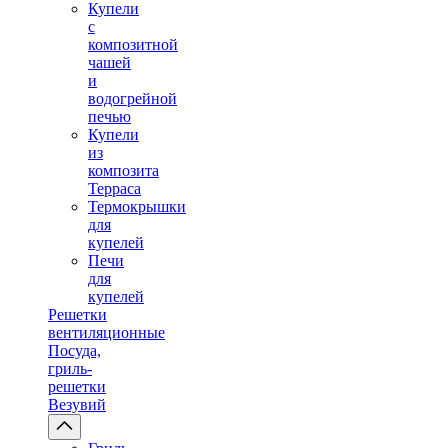
Купели
с
композитной
чашей
и
водогрейной
печью
Купели
из
композита
Терраса
Термокрышки
для
купелей
Печи
для
купелей
Решетки
вентиляционные
Посуда,
гриль-
решетки
Везувий