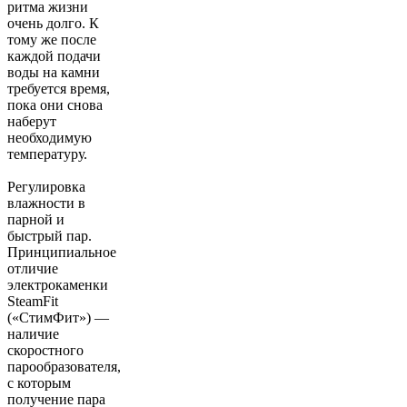
ритма жизни
очень долго. К
тому же после
каждой подачи
воды на камни
требуется время,
пока они снова
наберут
необходимую
температуру.
Регулировка
влажности в
парной и
быстрый пар.
Принципиальное
отличие
электрокаменки
SteamFit
(«СтимФит») —
наличие
скоростного
парообразователя,
с которым
получение пара