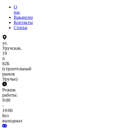
О
нас
Вакансии
Контакты
Статьи
ул.
Уручская,
19
п
82Б
(строительный
рынок
Уручье)
Режим
работы:
9:00
-
19:00
Без
выходных