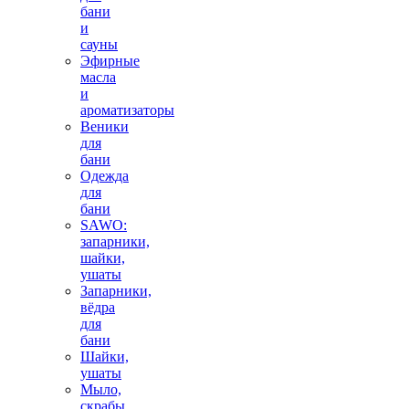
бани
и
сауны
Эфирные
масла
и
ароматизаторы
Веники
для
бани
Одежда
для
бани
SAWO:
запарники,
шайки,
ушаты
Запарники,
вёдра
для
бани
Шайки,
ушаты
Мыло,
скрабы