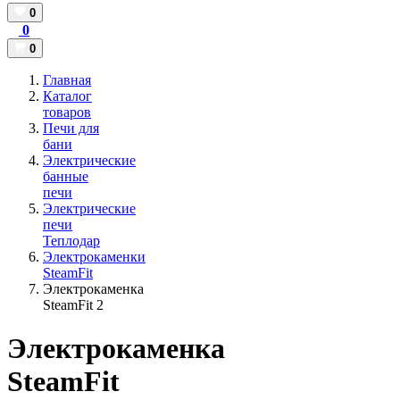
0
0
0
Главная
Каталог
товаров
Печи для
бани
Электрические
банные
печи
Электрические
печи
Теплодар
Электрокаменки
SteamFit
Электрокаменка
SteamFit 2
Электрокаменка
SteamFit