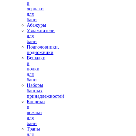
и
черпаки
для
бани
Абажуры
Увлажнители
для
бани
Подголовники,
подножники
Вешалки
и
полки
для
бани
Наборы
банных
принадлежностей
Коврики
и
лежаки
для
бани
Трапы
для