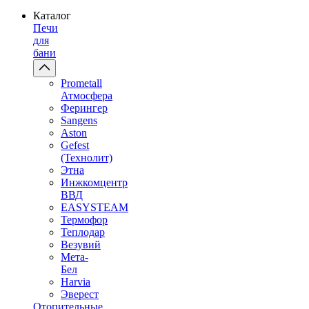
Каталог
Печи
для
бани
Prometall
Атмосфера
Ферингер
Sangens
Aston
Gefest
(Технолит)
Этна
Инжкомцентр
ВВД
EASYSTEAM
Термофор
Теплодар
Везувий
Мета-
Бел
Harvia
Эверест
Отопительные