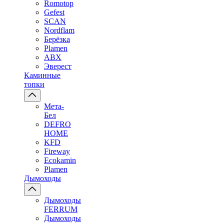
Romotop
Gefest
SCAN
Nordflam
Берёзка
Plamen
ABX
Эверест
Каминные
топки
Мета-
Бел
DEFRO
HOME
KFD
Fireway
Ecokamin
Plamen
Дымоходы
Дымоходы
FERRUM
Дымоходы