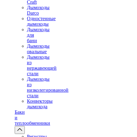
Craft
Дымоходы
Darco
Одностенные
дымоходы
Дымоходы
для
бани
Дымоходы
овальные
Дымоходы
из
нержавеющей
стали
Дымоходы
из
низколегированной
стали
Конвекторы
дымохода
Баки
и
теплообменники
Регистры