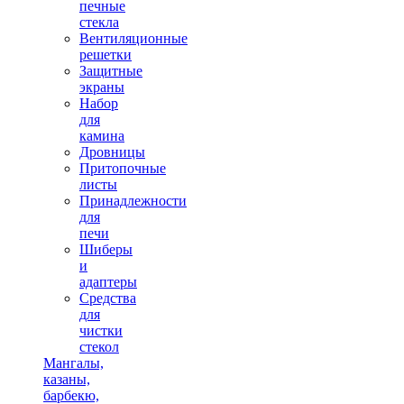
печные
стекла
Вентиляционные
решетки
Защитные
экраны
Набор
для
камина
Дровницы
Притопочные
листы
Принадлежности
для
печи
Шиберы
и
адаптеры
Средства
для
чистки
стекол
Мангалы,
казаны,
барбекю,