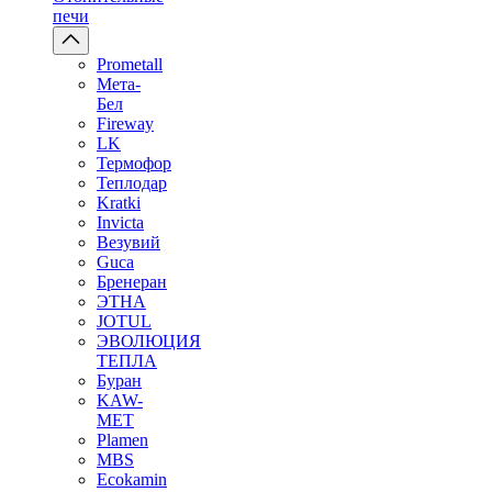
печи
Prometall
Мета-
Бел
Fireway
LK
Термофор
Теплодар
Kratki
Invicta
Везувий
Guca
Бренеран
ЭТНА
JOTUL
ЭВОЛЮЦИЯ
ТЕПЛА
Буран
KAW-
MET
Plamen
MBS
Ecokamin