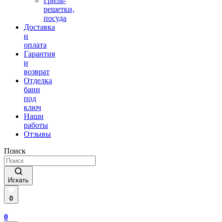
Гриль-
решетки,
посуда
Доставка
и
оплата
Гарантия
и
возврат
Отделка
бани
под
ключ
Наши
работы
Отзывы
Поиск
Искать
0
0