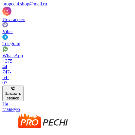
propechi.shop@mail.ru
Инстаграм
Viber
Telegram
WhatsApp
+375
44
747-
54-
07
Заказать
звонок
На
главную