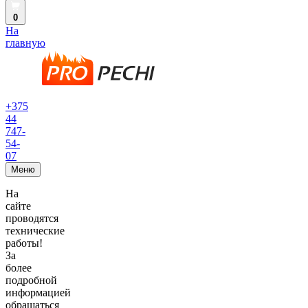
0
На
главную
+375
44
747-
54-
07
Меню
На
сайте
проводятся
технические
работы!
За
более
подробной
информацией
обращаться