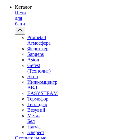
Каталог
Печи
для
бани
Prometall
Атмосфера
Ферингер
Sangens
Aston
Gefest
(Технолит)
Этна
Инжкомцентр
ВВД
EASYSTEAM
Термофор
Теплодар
Везувий
Мета-
Бел
Harvia
Эверест
Отопительные