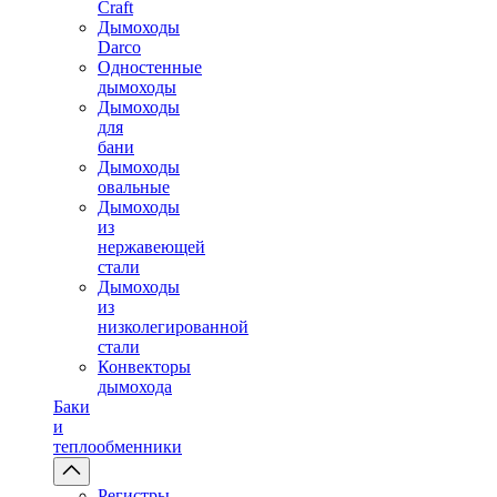
Craft
Дымоходы
Darco
Одностенные
дымоходы
Дымоходы
для
бани
Дымоходы
овальные
Дымоходы
из
нержавеющей
стали
Дымоходы
из
низколегированной
стали
Конвекторы
дымохода
Баки
и
теплообменники
Регистры