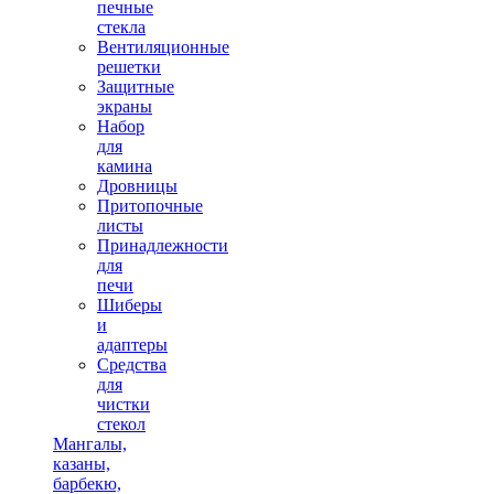
печные
стекла
Вентиляционные
решетки
Защитные
экраны
Набор
для
камина
Дровницы
Притопочные
листы
Принадлежности
для
печи
Шиберы
и
адаптеры
Средства
для
чистки
стекол
Мангалы,
казаны,
барбекю,