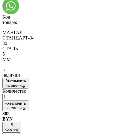
Код
товара:
МАНГАЛ
СТАНДАРТ-3-
80
СТАЛЬ
5
ММ
в
наличии
-
Уменьшить
на еденицу
Количество
+
Увеличить
на еденицу
385
BYN
В
корзину