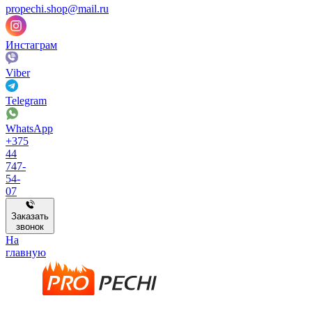
propechi.shop@mail.ru
Инстаграм
Viber
Telegram
WhatsApp
+375
44
747-
54-
07
Заказать
звонок
На
главную