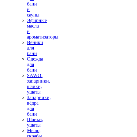
бани
и
сауны
Эфирные
масла
и
ароматизаторы
Веники
для
бани
Одежда
для
бани
SAWO:
запарники,
шайки,
ушаты
Запарники,
вёдра
для
бани
Шайки,
ушаты
Мыло,
скрабы