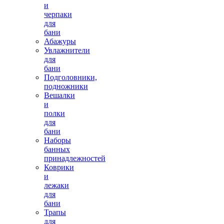
и
черпаки
для
бани
Абажуры
Увлажнители
для
бани
Подголовники,
подножники
Вешалки
и
полки
для
бани
Наборы
банных
принадлежностей
Коврики
и
лежаки
для
бани
Трапы
для