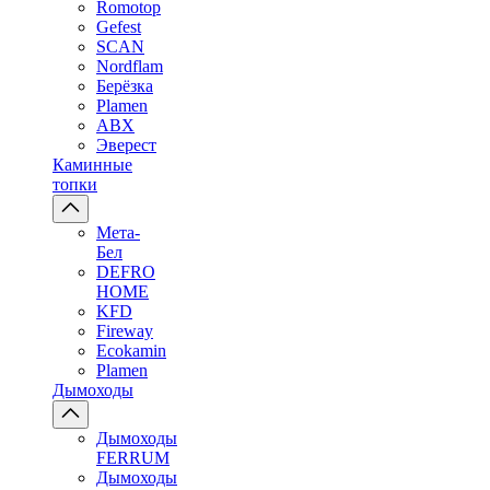
Romotop
Gefest
SCAN
Nordflam
Берёзка
Plamen
ABX
Эверест
Каминные
топки
Мета-
Бел
DEFRO
HOME
KFD
Fireway
Ecokamin
Plamen
Дымоходы
Дымоходы
FERRUM
Дымоходы