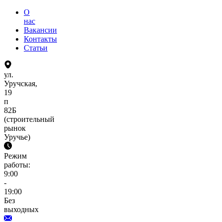
О
нас
Вакансии
Контакты
Статьи
ул.
Уручская,
19
п
82Б
(строительный
рынок
Уручье)
Режим
работы:
9:00
-
19:00
Без
выходных