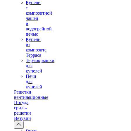
Купели
с
композитной
чашей
и
водогрейной
печью
Купели
из
композита
Терраса
Термокрышки
для
купелей
Печи
для
купелей
Решетки
вентиляционные
Посуда,
гриль-
решетки
Везувий