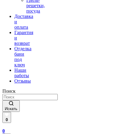
Гриль-
решетки,
посуда
Доставка
и
оплата
Гарантия
и
возврат
Отделка
бани
под
ключ
Наши
работы
Отзывы
Поиск
Искать
0
0