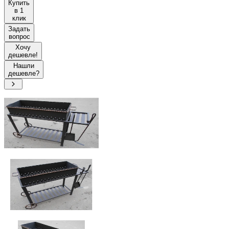
Купить
в 1
клик
Задать
вопрос
Хочу
дешевле!
Нашли
дешевле?