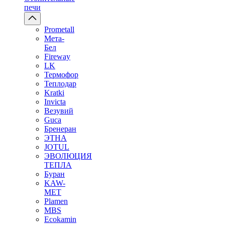
печи
Prometall
Мета-
Бел
Fireway
LK
Термофор
Теплодар
Kratki
Invicta
Везувий
Guca
Бренеран
ЭТНА
JOTUL
ЭВОЛЮЦИЯ
ТЕПЛА
Буран
KAW-
MET
Plamen
MBS
Ecokamin