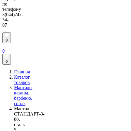
по
телефону
8(044)747-
54-
07
0
0
0
Главная
Каталог
товаров
Мангалы,
казаны,
барбекю,
гриль
Мангал
СТАНДАРТ-3-
80,
сталь
5