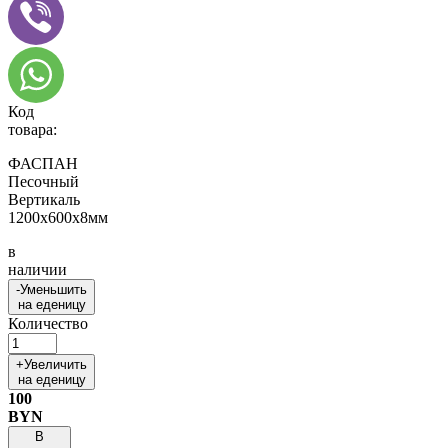
Код
товара:
ФАСПАН
Песочный
Вертикаль
1200х600х8мм
в
наличии
-
Уменьшить
на еденицу
Количество
+
Увеличить
на еденицу
100
BYN
В