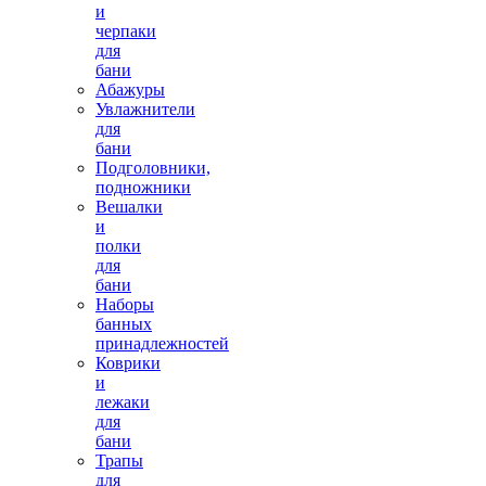
и
черпаки
для
бани
Абажуры
Увлажнители
для
бани
Подголовники,
подножники
Вешалки
и
полки
для
бани
Наборы
банных
принадлежностей
Коврики
и
лежаки
для
бани
Трапы
для