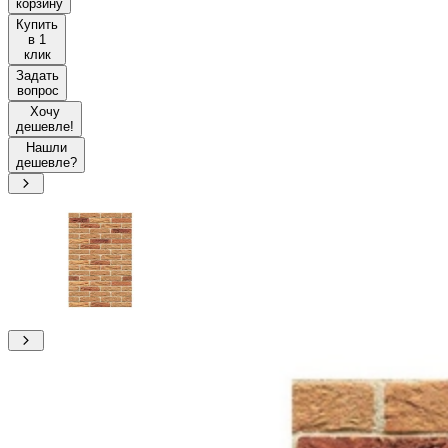
корзину
Купить
в 1
клик
Задать
вопрос
Хочу
дешевле!
Нашли
дешевле?