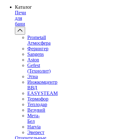
Каталог
Печи
для
бани
Prometall
Атмосфера
Ферингер
Sangens
Aston
Gefest
(Технолит)
Этна
Инжкомцентр
ВВД
EASYSTEAM
Термофор
Теплодар
Везувий
Мета-
Бел
Harvia
Эверест
Отопительные