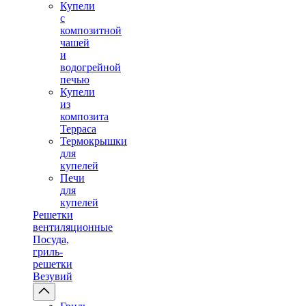
Купели
с
композитной
чашей
и
водогрейной
печью
Купели
из
композита
Терраса
Термокрышки
для
купелей
Печи
для
купелей
Решетки
вентиляционные
Посуда,
гриль-
решетки
Везувий