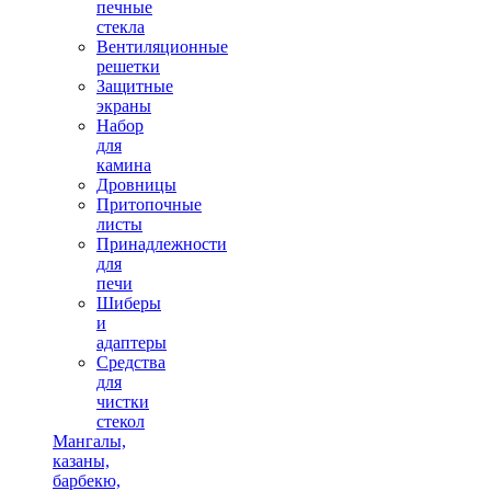
печные
стекла
Вентиляционные
решетки
Защитные
экраны
Набор
для
камина
Дровницы
Притопочные
листы
Принадлежности
для
печи
Шиберы
и
адаптеры
Средства
для
чистки
стекол
Мангалы,
казаны,
барбекю,