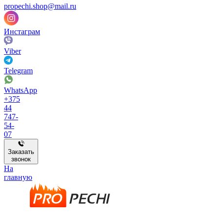
propechi.shop@mail.ru
Инстаграм
Viber
Telegram
WhatsApp
+375
44
747-
54-
07
Заказать
звонок
На
главную