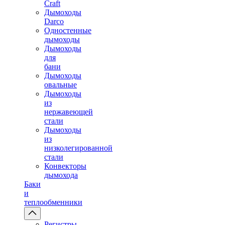
Craft
Дымоходы
Darco
Одностенные
дымоходы
Дымоходы
для
бани
Дымоходы
овальные
Дымоходы
из
нержавеющей
стали
Дымоходы
из
низколегированной
стали
Конвекторы
дымохода
Баки
и
теплообменники
Регистры