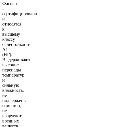
Фаспан
-
сертифицирована
и
относятся
к
высшему
классу
огнестойкости
А1
(НГ).
Выдерживают
высокие
перепады
температур
и
сильную
влажность,
не
подвержены
гниению,
не
выделяют
вредных
веществ