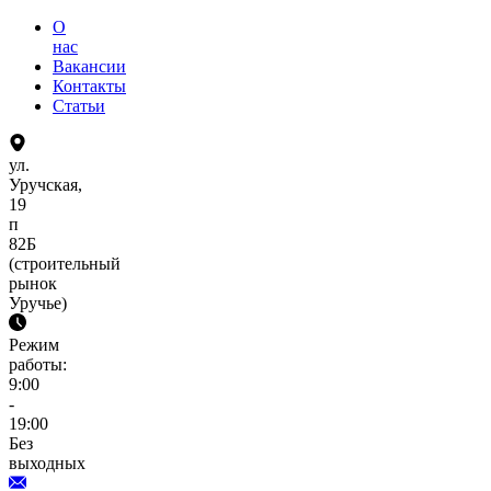
О
нас
Вакансии
Контакты
Статьи
ул.
Уручская,
19
п
82Б
(строительный
рынок
Уручье)
Режим
работы:
9:00
-
19:00
Без
выходных