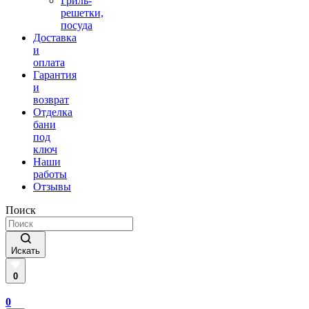
Гриль-
решетки,
посуда
Доставка
и
оплата
Гарантия
и
возврат
Отделка
бани
под
ключ
Наши
работы
Отзывы
Поиск
Искать
0
0