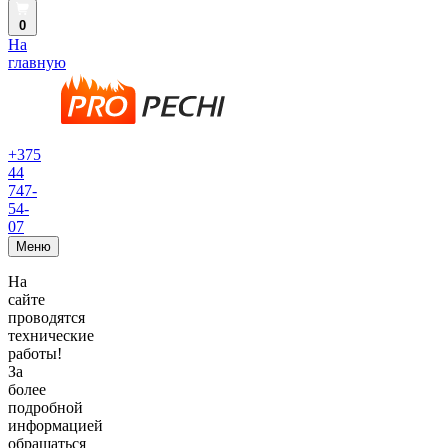
0
На
главную
+375
44
747-
54-
07
Меню
На
сайте
проводятся
технические
работы!
За
более
подробной
информацией
обращаться