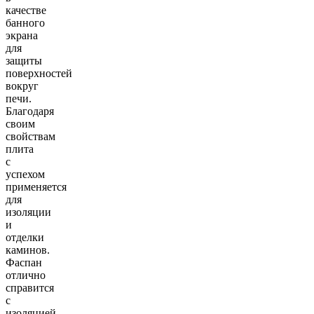
качестве
банного
экрана
для
защиты
поверхностей
вокруг
печи.
Благодаря
своим
свойствам
плита
с
успехом
применяется
для
изоляции
и
отделки
каминов.
Фаспан
отлично
справится
с
изоляцией