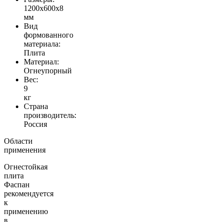
1200х600х8
мм
Вид
формованного
материала:
Плита
Материал:
Огнеупорный
Вес:
9
кг
Страна
производитель:
Россия
Области
применения
Огнестойкая
плита
Фаспан
рекомендуется
к
применению
в