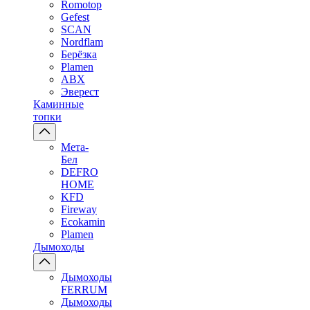
Romotop
Gefest
SCAN
Nordflam
Берёзка
Plamen
ABX
Эверест
Каминные
топки
Мета-
Бел
DEFRO
HOME
KFD
Fireway
Ecokamin
Plamen
Дымоходы
Дымоходы
FERRUM
Дымоходы