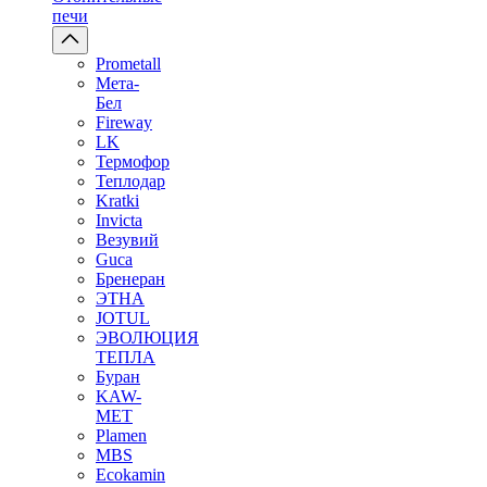
печи
Prometall
Мета-
Бел
Fireway
LK
Термофор
Теплодар
Kratki
Invicta
Везувий
Guca
Бренеран
ЭТНА
JOTUL
ЭВОЛЮЦИЯ
ТЕПЛА
Буран
KAW-
MET
Plamen
MBS
Ecokamin