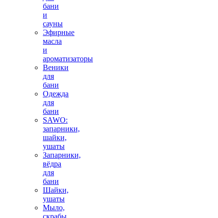
бани
и
сауны
Эфирные
масла
и
ароматизаторы
Веники
для
бани
Одежда
для
бани
SAWO:
запарники,
шайки,
ушаты
Запарники,
вёдра
для
бани
Шайки,
ушаты
Мыло,
скрабы