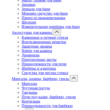
Мыло, скрабы для бани
Запарки
Зеркала для бани
Моющее средство для бани
Панно из можжевельника
Шезлонг
Измерительные приборы для бани
Аксессуары для камина
Каминные и печные стекла
Вентиляционные решетки
Защитные экраны
Набор для камина
Дровницы
Притопочные листы
Принадлежности для печи
Шиберы и адаптеры
Средства для чистки стекол
Мангалы, казаны, барбекю, гриль
Мангалы
Чугунная посуда
Тандыры
Печи под казан, барбекю, грили
Коптильни
Принадлежности для барбекю