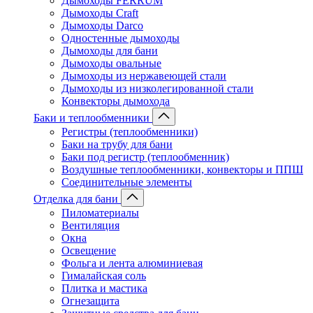
Дымоходы FERRUM
Дымоходы Craft
Дымоходы Darco
Одностенные дымоходы
Дымоходы для бани
Дымоходы овальные
Дымоходы из нержавеющей стали
Дымоходы из низколегированной стали
Конвекторы дымохода
Баки и теплообменники
Регистры (теплообменники)
Баки на трубу для бани
Баки под регистр (теплообменник)
Воздушные теплообменники, конвекторы и ППШ
Соединительные элементы
Отделка для бани
Пиломатериалы
Вентиляция
Окна
Освещение
Фольга и лента алюминиевая
Гималайская соль
Плитка и мастика
Огнезащита