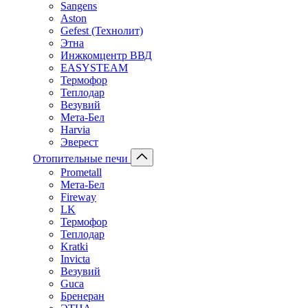
Sangens
Aston
Gefest (Технолит)
Этна
Инжкомцентр ВВД
EASYSTEAM
Термофор
Теплодар
Везувий
Мета-Бел
Harvia
Эверест
Отопительные печи
Prometall
Мета-Бел
Fireway
LK
Термофор
Теплодар
Kratki
Invicta
Везувий
Guca
Бренеран