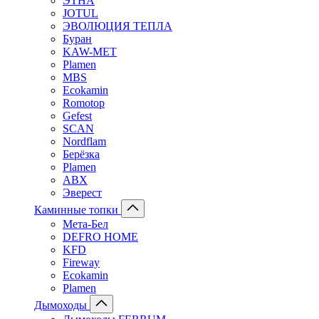
ЭТНА
JOTUL
ЭВОЛЮЦИЯ ТЕПЛА
Буран
KAW-MET
Plamen
MBS
Ecokamin
Romotop
Gefest
SCAN
Nordflam
Берёзка
Plamen
ABX
Эверест
Каминные топки
Мета-Бел
DEFRO HOME
KFD
Fireway
Ecokamin
Plamen
Дымоходы