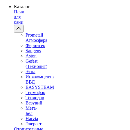
Каталог
Печи
для
бани
Prometall
Атмосфера
Ферингер
Sangens
Aston
Gefest
(Технолит)
Этна
Инжкомцентр
ВВД
EASYSTEAM
Термофор
Теплодар
Везувий
Мета-
Бел
Harvia
Эверест
Отопительные