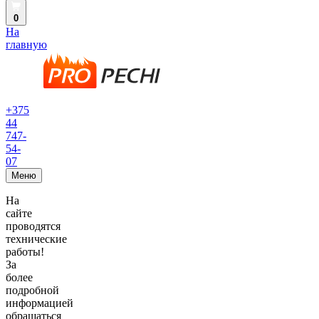
0
На
главную
+375
44
747-
54-
07
Меню
На
сайте
проводятся
технические
работы!
За
более
подробной
информацией
обращаться