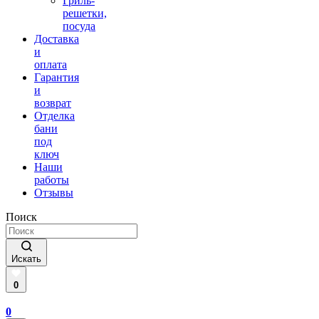
Гриль-
решетки,
посуда
Доставка
и
оплата
Гарантия
и
возврат
Отделка
бани
под
ключ
Наши
работы
Отзывы
Поиск
Искать
0
0