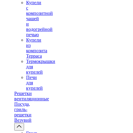
Купели
с
композитной
чашей
и
водогрейной
печью
Купели
из
композита
Терраса
Термокрышки
для
купелей
Печи
для
купелей
Решетки
вентиляционные
Посуда,
гриль-
решетки
Везувий