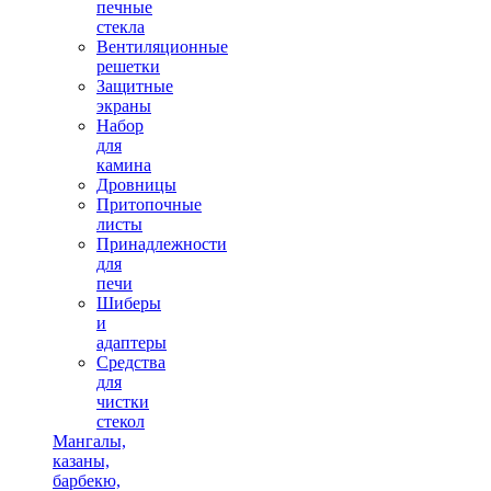
печные
стекла
Вентиляционные
решетки
Защитные
экраны
Набор
для
камина
Дровницы
Притопочные
листы
Принадлежности
для
печи
Шиберы
и
адаптеры
Средства
для
чистки
стекол
Мангалы,
казаны,
барбекю,