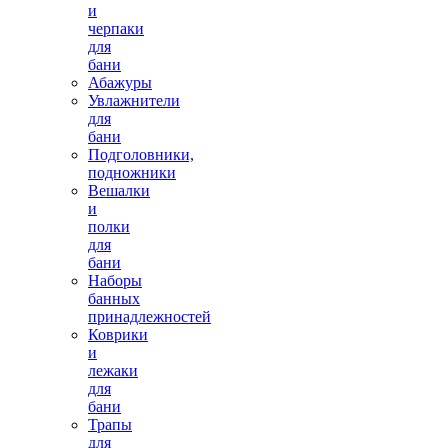
и
черпаки
для
бани
Абажуры
Увлажнители
для
бани
Подголовники,
подножники
Вешалки
и
полки
для
бани
Наборы
банных
принадлежностей
Коврики
и
лежаки
для
бани
Трапы
для