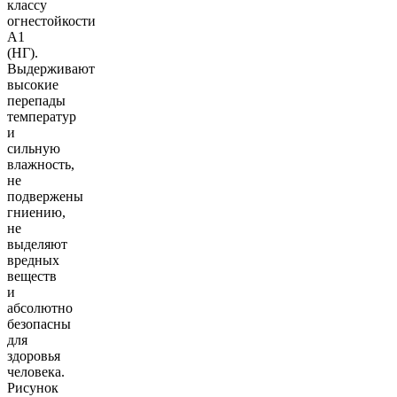
классу
огнестойкости
А1
(НГ).
Выдерживают
высокие
перепады
температур
и
сильную
влажность,
не
подвержены
гниению,
не
выделяют
вредных
веществ
и
абсолютно
безопасны
для
здоровья
человека.
Рисунок