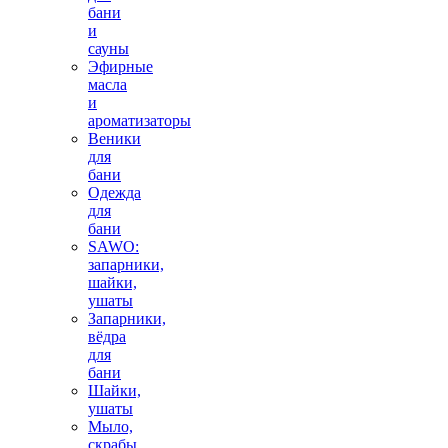
бани
и
сауны
Эфирные
масла
и
ароматизаторы
Веники
для
бани
Одежда
для
бани
SAWO:
запарники,
шайки,
ушаты
Запарники,
вёдра
для
бани
Шайки,
ушаты
Мыло,
скрабы