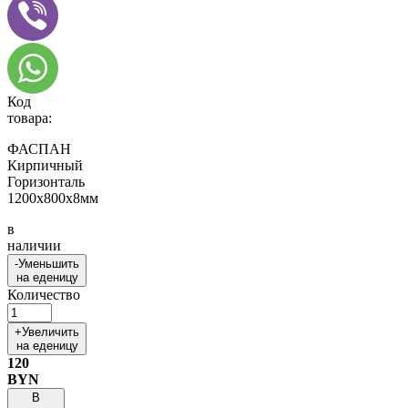
Код
товара:
ФАСПАН
Кирпичный
Горизонталь
1200х800х8мм
в
наличии
-
Уменьшить
на еденицу
Количество
+
Увеличить
на еденицу
120
BYN
В