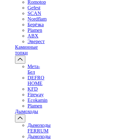
Romotop
Gefest
SCAN
Nordflam
Берёзка
Plamen
ABX
Эверест
Каминные
топки
Мета-
Бел
DEFRO
HOME
KFD
Fireway
Ecokamin
Plamen
Дымоходы
Дымоходы
FERRUM
Дымоходы