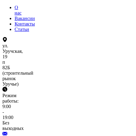
О
нас
Вакансии
Контакты
Статьи
ул.
Уручская,
19
п
82Б
(строительный
рынок
Уручье)
Режим
работы:
9:00
-
19:00
Без
выходных