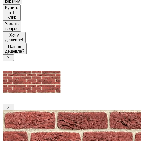
корзину
Купить
в 1
клик
Задать
вопрос
Хочу
дешевле!
Нашли
дешевле?