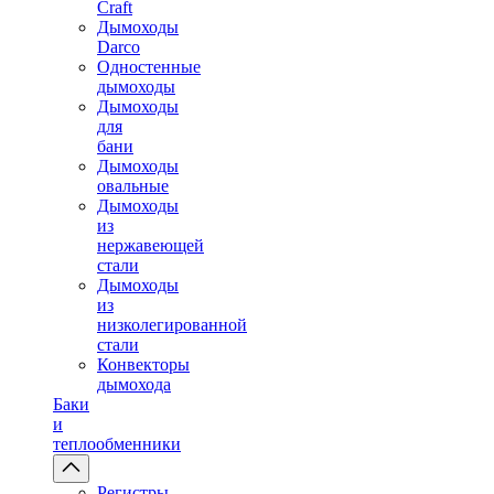
Craft
Дымоходы
Darco
Одностенные
дымоходы
Дымоходы
для
бани
Дымоходы
овальные
Дымоходы
из
нержавеющей
стали
Дымоходы
из
низколегированной
стали
Конвекторы
дымохода
Баки
и
теплообменники
Регистры