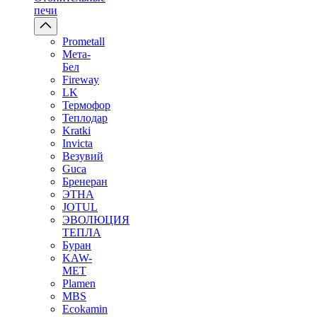
печи
Prometall
Мета-
Бел
Fireway
LK
Термофор
Теплодар
Kratki
Invicta
Везувий
Guca
Бренеран
ЭТНА
JOTUL
ЭВОЛЮЦИЯ
ТЕПЛА
Буран
KAW-
MET
Plamen
MBS
Ecokamin