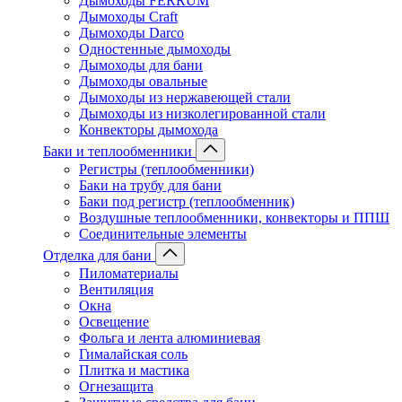
Дымоходы FERRUM
Дымоходы Craft
Дымоходы Darco
Одностенные дымоходы
Дымоходы для бани
Дымоходы овальные
Дымоходы из нержавеющей стали
Дымоходы из низколегированной стали
Конвекторы дымохода
Баки и теплообменники
Регистры (теплообменники)
Баки на трубу для бани
Баки под регистр (теплообменник)
Воздушные теплообменники, конвекторы и ППШ
Соединительные элементы
Отделка для бани
Пиломатериалы
Вентиляция
Окна
Освещение
Фольга и лента алюминиевая
Гималайская соль
Плитка и мастика
Огнезащита