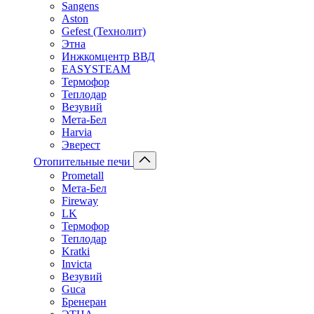
Sangens
Aston
Gefest (Технолит)
Этна
Инжкомцентр ВВД
EASYSTEAM
Термофор
Теплодар
Везувий
Мета-Бел
Harvia
Эверест
Отопительные печи
Prometall
Мета-Бел
Fireway
LK
Термофор
Теплодар
Kratki
Invicta
Везувий
Guca
Бренеран