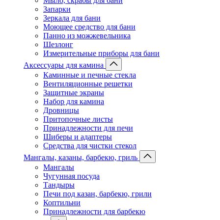
Мыло, скрабы для бани
Запарки
Зеркала для бани
Моющее средство для бани
Панно из можжевельника
Шезлонг
Измерительные приборы для бани
Аксессуары для камина
Каминные и печные стекла
Вентиляционные решетки
Защитные экраны
Набор для камина
Дровницы
Притопочные листы
Принадлежности для печи
Шиберы и адаптеры
Средства для чистки стекол
Мангалы, казаны, барбекю, гриль
Мангалы
Чугунная посуда
Тандыры
Печи под казан, барбекю, грили
Коптильни
Принадлежности для барбекю