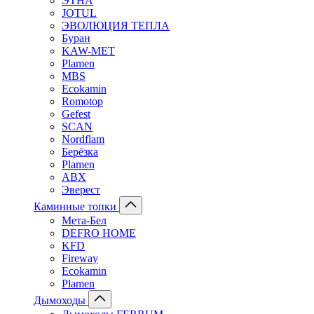
ЭТНА
JOTUL
ЭВОЛЮЦИЯ ТЕПЛА
Буран
KAW-MET
Plamen
MBS
Ecokamin
Romotop
Gefest
SCAN
Nordflam
Берёзка
Plamen
ABX
Эверест
Каминные топки
Мета-Бел
DEFRO HOME
KFD
Fireway
Ecokamin
Plamen
Дымоходы