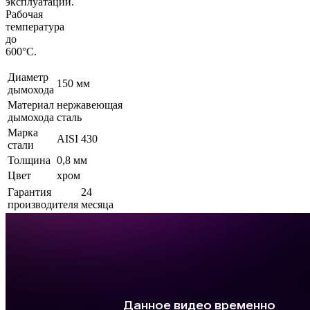
эксплуатации.
Рабочая
температура
до
600°С.
Диаметр
150 мм
дымохода
Материал
нержавеющая
дымохода
сталь
Марка
AISI 430
стали
Толщина
0,8 мм
Цвет
хром
Гарантия
24
производителя
месяца