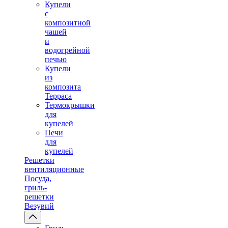
Купели
с
композитной
чашей
и
водогрейной
печью
Купели
из
композита
Терраса
Термокрышки
для
купелей
Печи
для
купелей
Решетки
вентиляционные
Посуда,
гриль-
решетки
Везувий