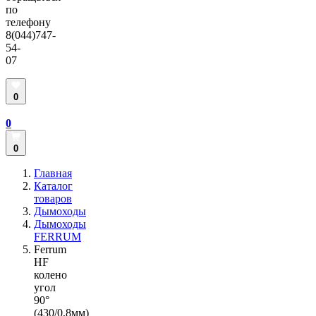
по
телефону
8(044)747-
54-
07
0
0
0
Главная
Каталог
товаров
Дымоходы
Дымоходы
FERRUM
Ferrum
HF
колено
угол
90°
(430/0,8мм)