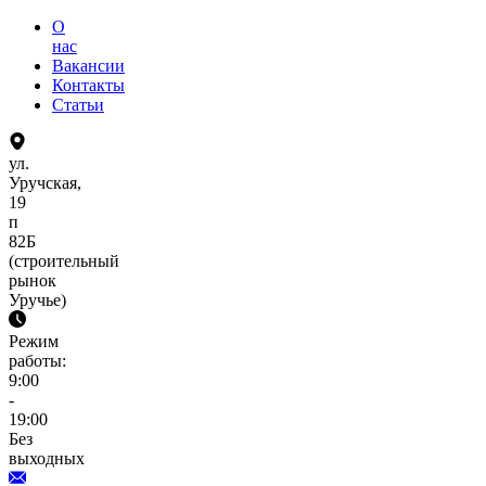
О
нас
Вакансии
Контакты
Статьи
ул.
Уручская,
19
п
82Б
(строительный
рынок
Уручье)
Режим
работы:
9:00
-
19:00
Без
выходных