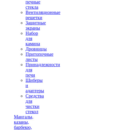
печные
стекла
Вентиляционные
решетки
Защитные
экраны
Набор
для
камина
Дровницы
Притопочные
листы
Принадлежности
для
печи
Шиберы
и
адаптеры
Средства
для
чистки
стекол
Мангалы,
казаны,
барбекю,