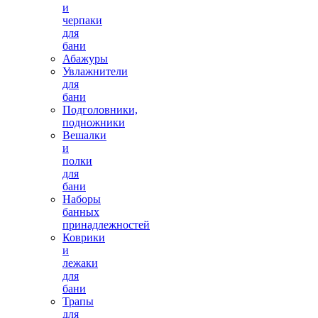
и
черпаки
для
бани
Абажуры
Увлажнители
для
бани
Подголовники,
подножники
Вешалки
и
полки
для
бани
Наборы
банных
принадлежностей
Коврики
и
лежаки
для
бани
Трапы
для