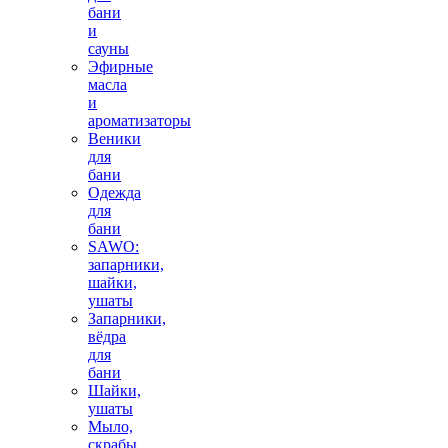
бани
и
сауны
Эфирные
масла
и
ароматизаторы
Веники
для
бани
Одежда
для
бани
SAWO:
запарники,
шайки,
ушаты
Запарники,
вёдра
для
бани
Шайки,
ушаты
Мыло,
скрабы