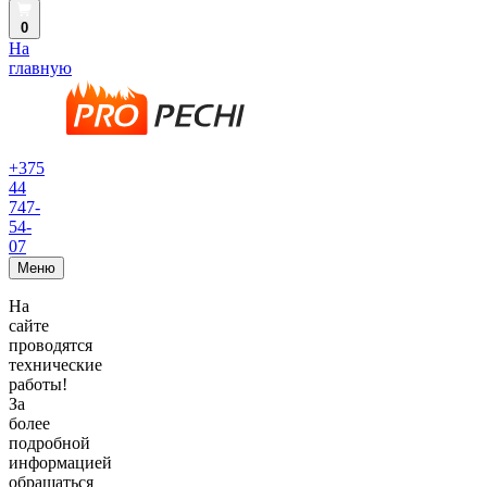
0
На
главную
+375
44
747-
54-
07
Меню
На
сайте
проводятся
технические
работы!
За
более
подробной
информацией
обращаться