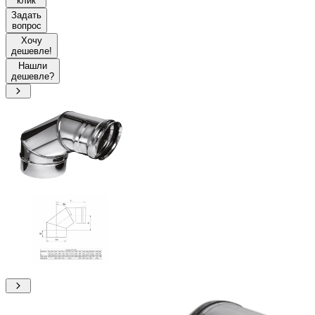
клик
Задать
вопрос
Хочу
дешевле!
Нашли
дешевле?