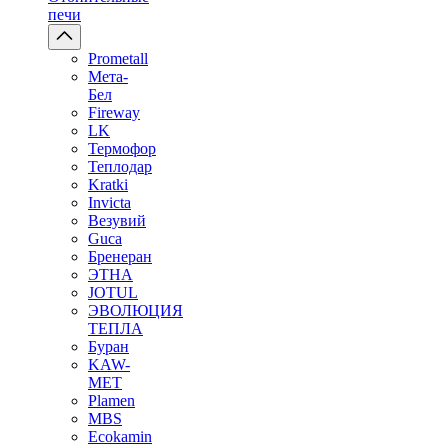
печи
Prometall
Мета-
Бел
Fireway
LK
Термофор
Теплодар
Kratki
Invicta
Везувий
Guca
Бренеран
ЭТНА
JOTUL
ЭВОЛЮЦИЯ
ТЕПЛА
Буран
KAW-
MET
Plamen
MBS
Ecokamin