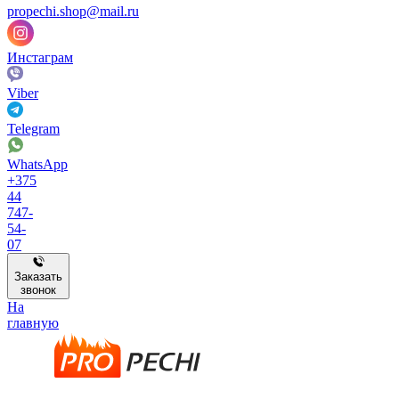
propechi.shop@mail.ru
Инстаграм
Viber
Telegram
WhatsApp
+375
44
747-
54-
07
Заказать
звонок
На
главную