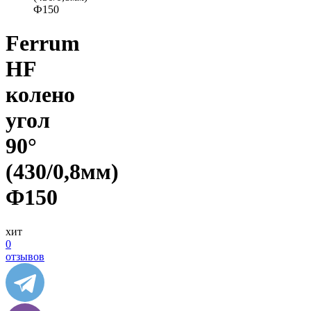
Ф150
Ferrum
HF
колено
угол
90°
(430/0,8мм)
Ф150
хит
0
отзывов