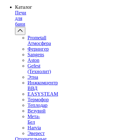
Каталог
Печи
для
бани
Prometall
Атмосфера
Ферингер
Sangens
Aston
Gefest
(Технолит)
Этна
Инжкомцентр
ВВД
EASYSTEAM
Термофор
Теплодар
Везувий
Мета-
Бел
Harvia
Эверест
Отопительные