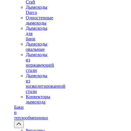
Craft
Дымоходы
Darco
Одностенные
дымоходы
Дымоходы
для
бани
Дымоходы
овальные
Дымоходы
из
нержавеющей
стали
Дымоходы
из
низколегированной
стали
Конвекторы
дымохода
Баки
и
теплообменники
Регистры