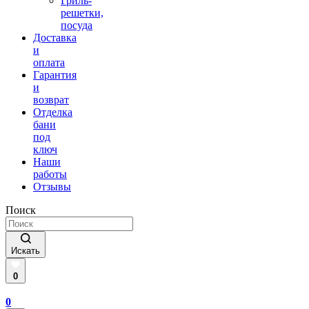
Гриль-
решетки,
посуда
Доставка
и
оплата
Гарантия
и
возврат
Отделка
бани
под
ключ
Наши
работы
Отзывы
Поиск
Искать
0
0