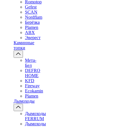
Romotop
Gefest
SCAN
Nordflam
Берёзка
Plamen
ABX
Эверест
Каминные
топки
Мета-
Бел
DEFRO
HOME
KFD
Fireway
Ecokamin
Plamen
Дымоходы
Дымоходы
FERRUM
Дымоходы