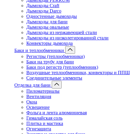
Дымоходы FERRUM
Дымоходы Craft
Дымоходы Darco
Одностенные дымоходы
Дымоходы для бани
Дымоходы овальные
Дымоходы из нержавеющей стали
Дымоходы из низколегированной стали
Конвекторы дымохода
Баки и теплообменники
Регистры (теплообменники)
Баки на трубу для бани
Баки под регистр (теплообменник)
Воздушные теплообменники, конвекторы и ППШ
Соединительные элементы
Отделка для бани
Пиломатериалы
Вентиляция
Окна
Освещение
Фольга и лента алюминиевая
Гималайская соль
Плитка и мастика
Огнезащита