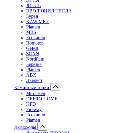
ЭТНА
JOTUL
ЭВОЛЮЦИЯ ТЕПЛА
Буран
KAW-MET
Plamen
MBS
Ecokamin
Romotop
Gefest
SCAN
Nordflam
Берёзка
Plamen
ABX
Эверест
Каминные топки
Мета-Бел
DEFRO HOME
KFD
Fireway
Ecokamin
Plamen
Дымоходы