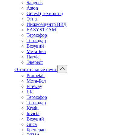
Sangens
Aston
Gefest (Технолит)
Этна
Инжкомцентр ВВД
EASYSTEAM
Термофор
Теплодар
Везувий
Мета-Бел
Harvia
Эверест
Отопительные печи
Prometall
Мета-Бел
Fireway
LK
Термофор
Теплодар
Kratki
Invicta
Везувий
Guca
Бренеран