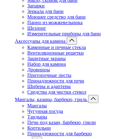
Мыло, скрабы для бани
Запарки
Зеркала для бани
Моющее средство для бани
Панно из можжевельника
Шезлонг
Измерительные приборы для бани
Аксессуары для камина
Каминные и печные стекла
Вентиляционные решетки
Защитные экраны
Набор для камина
Дровницы
Притопочные листы
Принадлежности для печи
Шиберы и адаптеры
Средства для чистки стекол
Мангалы, казаны, барбекю, гриль
Мангалы
Чугунная посуда
Тандыры
Печи под казан, барбекю, грили
Коптильни
Принадлежности для барбекю