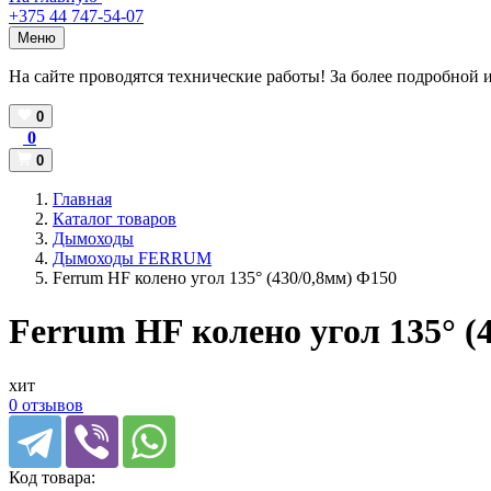
+375 44 747-54-07
Меню
На сайте проводятся технические работы! За более подробной 
0
0
0
Главная
Каталог товаров
Дымоходы
Дымоходы FERRUM
Ferrum HF колено угол 135° (430/0,8мм) Ф150
Ferrum HF колено угол 135° (
хит
0 отзывов
Код товара: