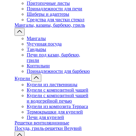
Притопочные листы
Принадлежности для печи
Шиберы и адаптеры
Средства для чистки стекол
Мангалы, казаны, барбекю, гриль
Мангалы
Чугунная посуда
Тандыры
Печи под казан, барбекю,
грили
Коптильни
Принадлежности для барбекю
Купели
Купели из лиственницы
Купели с композитной чашей
Купели с композитной чашей
и водогрейной печью
Купели из композита Терраса
Термокрышки для купелей
Печи для купелей
Решетки вентиляционные
Посуда, гриль-решетки Везувий