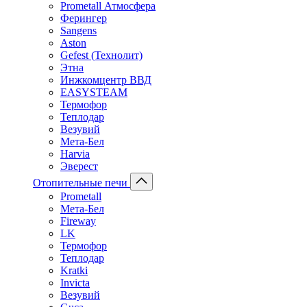
Prometall Атмосфера
Ферингер
Sangens
Aston
Gefest (Технолит)
Этна
Инжкомцентр ВВД
EASYSTEAM
Термофор
Теплодар
Везувий
Мета-Бел
Harvia
Эверест
Отопительные печи
Prometall
Мета-Бел
Fireway
LK
Термофор
Теплодар
Kratki
Invicta
Везувий