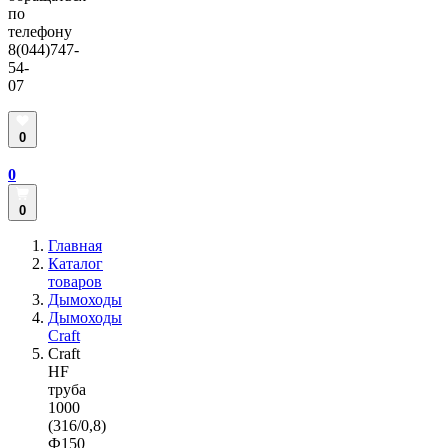
по
телефону
8(044)747-
54-
07
0
0
0
Главная
Каталог
товаров
Дымоходы
Дымоходы
Craft
Craft
HF
труба
1000
(316/0,8)
Ф150