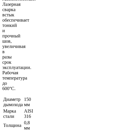
Лазерная
сварка
встык
обеспечивает
тонкий
и
прочный
шов,
увеличивая
в
разы
срок
эксплуатации.
Рабочая
температура
до
600°С.
Диаметр
150
дымохода
мм
Марка
AISI
стали
316
0,8
Толщина
мм