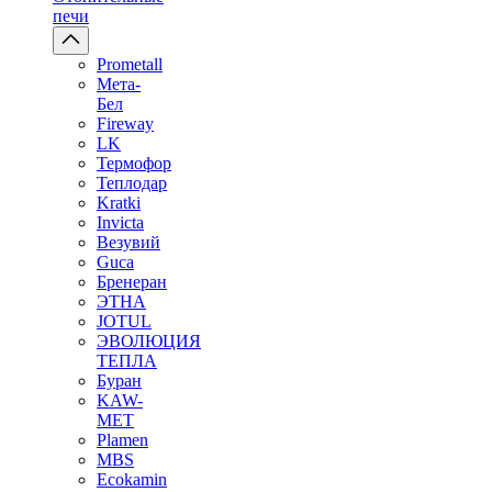
печи
Prometall
Мета-
Бел
Fireway
LK
Термофор
Теплодар
Kratki
Invicta
Везувий
Guca
Бренеран
ЭТНА
JOTUL
ЭВОЛЮЦИЯ
ТЕПЛА
Буран
KAW-
MET
Plamen
MBS
Ecokamin