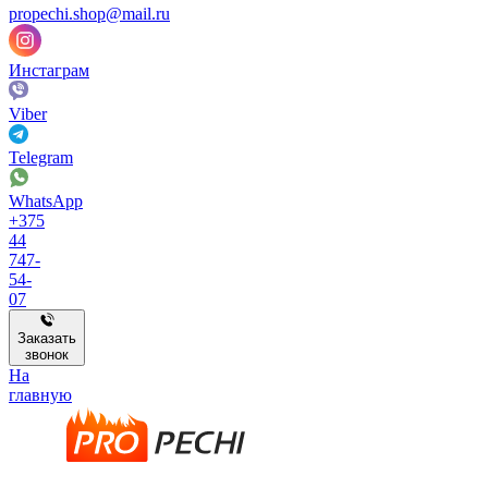
propechi.shop@mail.ru
Инстаграм
Viber
Telegram
WhatsApp
+375
44
747-
54-
07
Заказать
звонок
На
главную