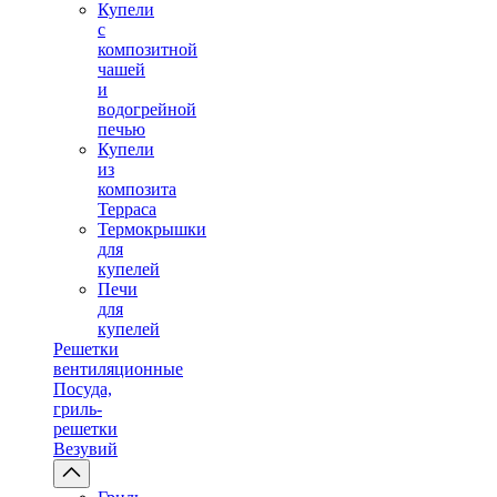
Купели
с
композитной
чашей
и
водогрейной
печью
Купели
из
композита
Терраса
Термокрышки
для
купелей
Печи
для
купелей
Решетки
вентиляционные
Посуда,
гриль-
решетки
Везувий