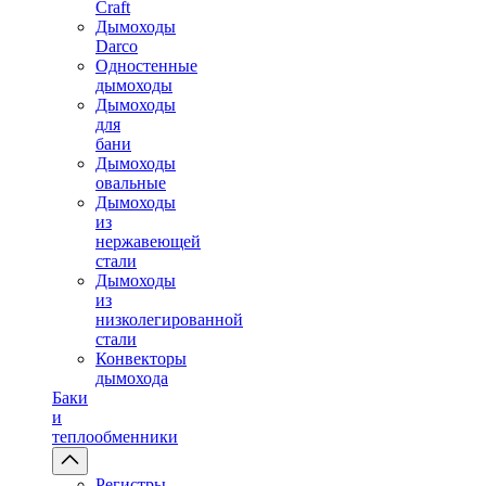
Craft
Дымоходы
Darco
Одностенные
дымоходы
Дымоходы
для
бани
Дымоходы
овальные
Дымоходы
из
нержавеющей
стали
Дымоходы
из
низколегированной
стали
Конвекторы
дымохода
Баки
и
теплообменники
Регистры