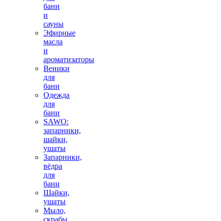
бани
и
сауны
Эфирные
масла
и
ароматизаторы
Веники
для
бани
Одежда
для
бани
SAWO:
запарники,
шайки,
ушаты
Запарники,
вёдра
для
бани
Шайки,
ушаты
Мыло,
скрабы