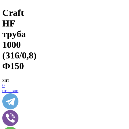
Craft
HF
труба
1000
(316/0,8)
Ф150
хит
0
отзывов