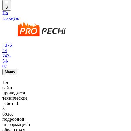
0
На
главную
+375
44
747-
54-
07
Меню
На
сайте
проводятся
технические
работы!
За
более
подробной
информацией
обращаться