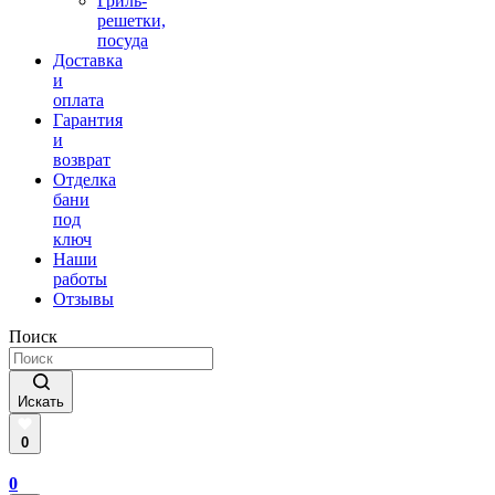
Гриль-
решетки,
посуда
Доставка
и
оплата
Гарантия
и
возврат
Отделка
бани
под
ключ
Наши
работы
Отзывы
Поиск
Искать
0
0