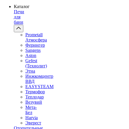
Каталог
Печи
для
бани
Prometall
Атмосфера
Ферингер
Sangens
Aston
Gefest
(Технолит)
Этна
Инжкомцентр
ВВД
EASYSTEAM
Термофор
Теплодар
Везувий
Мета-
Бел
Harvia
Эверест
Отопительные