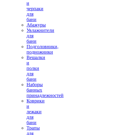
и
черпаки
для
бани
Абажуры
Увлажнители
для
бани
Подголовники,
подножники
Вешалки
и
полки
для
бани
Наборы
банных
принадлежностей
Коврики
и
лежаки
для
бани
Трапы
для