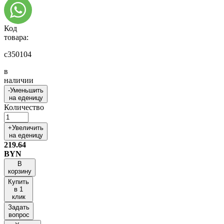
Код
товара:
c350104
в
наличии
-
Уменьшить
на еденицу
Количество
+
Увеличить
на еденицу
219.64
BYN
В
корзину
Купить
в 1
клик
Задать
вопрос