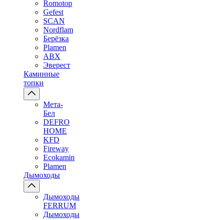
Romotop
Gefest
SCAN
Nordflam
Берёзка
Plamen
ABX
Эверест
Каминные
топки
Мета-
Бел
DEFRO
HOME
KFD
Fireway
Ecokamin
Plamen
Дымоходы
Дымоходы
FERRUM
Дымоходы