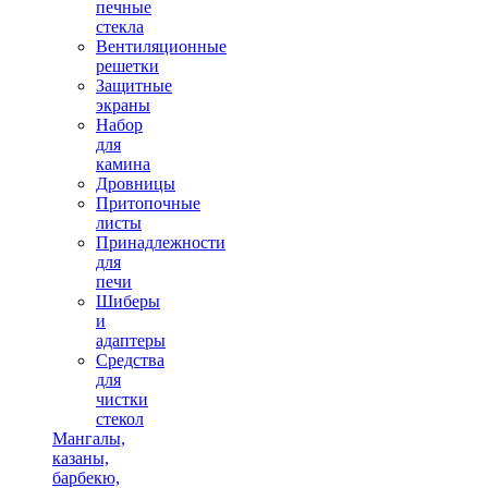
печные
стекла
Вентиляционные
решетки
Защитные
экраны
Набор
для
камина
Дровницы
Притопочные
листы
Принадлежности
для
печи
Шиберы
и
адаптеры
Средства
для
чистки
стекол
Мангалы,
казаны,
барбекю,