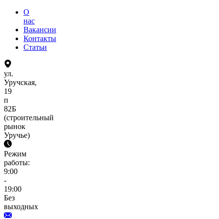
О
нас
Вакансии
Контакты
Статьи
ул.
Уручская,
19
п
82Б
(строительный
рынок
Уручье)
Режим
работы:
9:00
-
19:00
Без
выходных