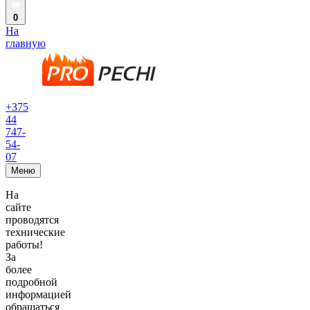
0
На
главную
+375
44
747-
54-
07
Меню
На
сайте
проводятся
технические
работы!
За
более
подробной
информацией
обращаться