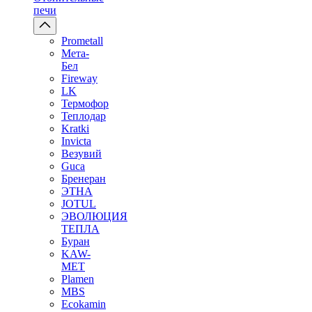
печи
Prometall
Мета-
Бел
Fireway
LK
Термофор
Теплодар
Kratki
Invicta
Везувий
Guca
Бренеран
ЭТНА
JOTUL
ЭВОЛЮЦИЯ
ТЕПЛА
Буран
KAW-
MET
Plamen
MBS
Ecokamin