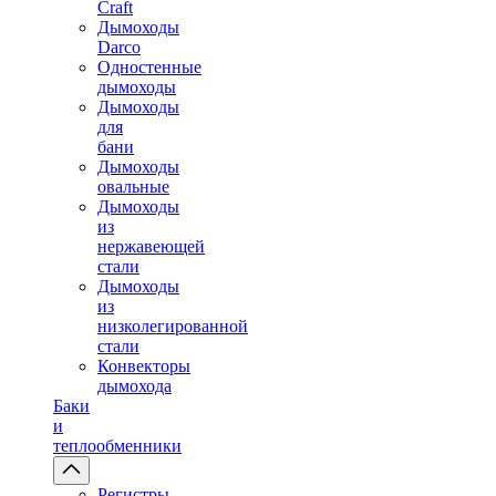
Craft
Дымоходы
Darco
Одностенные
дымоходы
Дымоходы
для
бани
Дымоходы
овальные
Дымоходы
из
нержавеющей
стали
Дымоходы
из
низколегированной
стали
Конвекторы
дымохода
Баки
и
теплообменники
Регистры