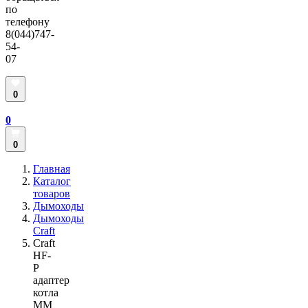
по
телефону
8(044)747-
54-
07
0
0
0
Главная
Каталог
товаров
Дымоходы
Дымоходы
Craft
Craft
HF-
P
адаптер
котла
ММ