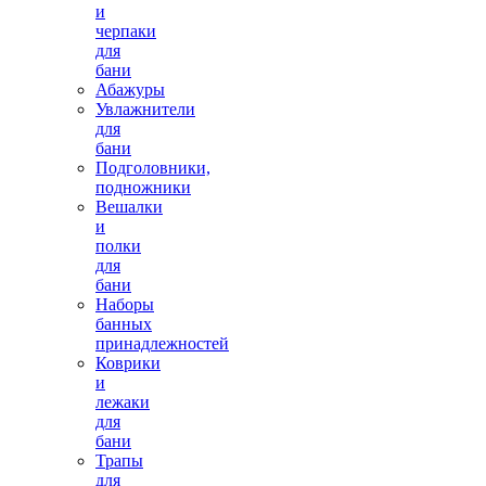
и
черпаки
для
бани
Абажуры
Увлажнители
для
бани
Подголовники,
подножники
Вешалки
и
полки
для
бани
Наборы
банных
принадлежностей
Коврики
и
лежаки
для
бани
Трапы
для