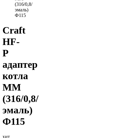
(316/0,8/
эмаль)
Ф115
Craft
HF-
P
адаптер
котла
ММ
(316/0,8/
эмаль)
Ф115
хит