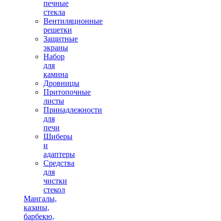
печные
стекла
Вентиляционные
решетки
Защитные
экраны
Набор
для
камина
Дровницы
Притопочные
листы
Принадлежности
для
печи
Шиберы
и
адаптеры
Средства
для
чистки
стекол
Мангалы,
казаны,
барбекю,