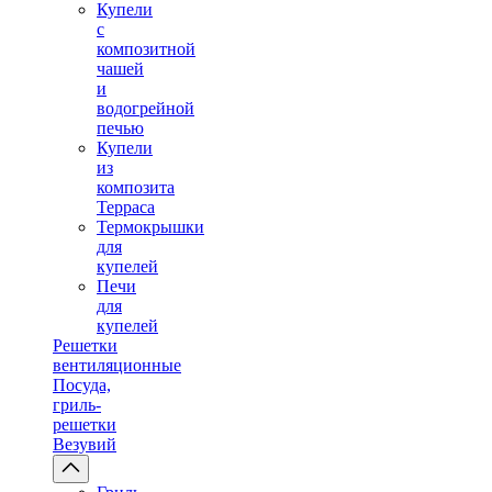
Купели
с
композитной
чашей
и
водогрейной
печью
Купели
из
композита
Терраса
Термокрышки
для
купелей
Печи
для
купелей
Решетки
вентиляционные
Посуда,
гриль-
решетки
Везувий