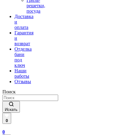
Гриль-
решетки,
посуда
Доставка
и
оплата
Гарантия
и
возврат
Отделка
бани
под
ключ
Наши
работы
Отзывы
Поиск
Искать
0
0