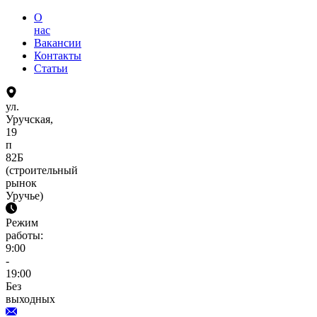
О
нас
Вакансии
Контакты
Статьи
ул.
Уручская,
19
п
82Б
(строительный
рынок
Уручье)
Режим
работы:
9:00
-
19:00
Без
выходных