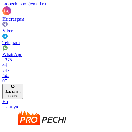
propechi.shop@mail.ru
Инстаграм
Viber
Telegram
WhatsApp
+375
44
747-
54-
07
Заказать
звонок
На
главную