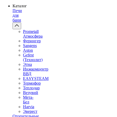
Каталог
Печи
для
бани
Prometall
Атмосфера
Ферингер
Sangens
Aston
Gefest
(Технолит)
Этна
Инжкомцентр
ВВД
EASYSTEAM
Термофор
Теплодар
Везувий
Мета-
Бел
Harvia
Эверест
Отопительные