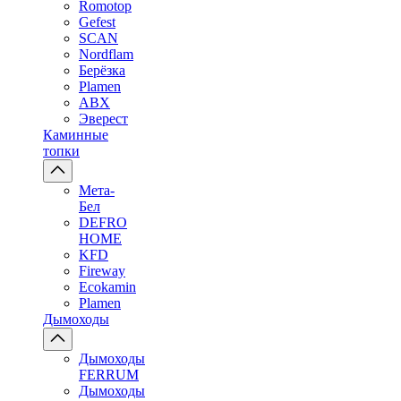
Romotop
Gefest
SCAN
Nordflam
Берёзка
Plamen
ABX
Эверест
Каминные
топки
Мета-
Бел
DEFRO
HOME
KFD
Fireway
Ecokamin
Plamen
Дымоходы
Дымоходы
FERRUM
Дымоходы