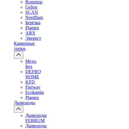
Romotop
Gefest
SCAN
Nordflam
Берёзка
Plamen
ABX
Эверест
Каминные
топки
Мета-
Бел
DEFRO
HOME
KFD
Fireway
Ecokamin
Plamen
Дымоходы
Дымоходы
FERRUM
Дымоходы