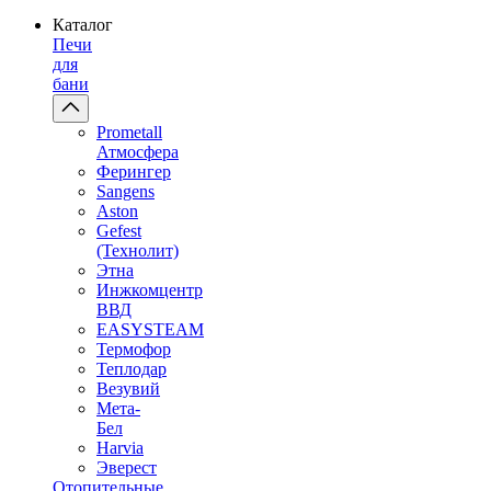
Каталог
Печи
для
бани
Prometall
Атмосфера
Ферингер
Sangens
Aston
Gefest
(Технолит)
Этна
Инжкомцентр
ВВД
EASYSTEAM
Термофор
Теплодар
Везувий
Мета-
Бел
Harvia
Эверест
Отопительные