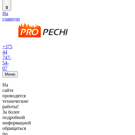
0
На
главную
+375
44
747-
54-
07
Меню
На
сайте
проводятся
технические
работы!
За более
подробной
информацией
обращаться
по