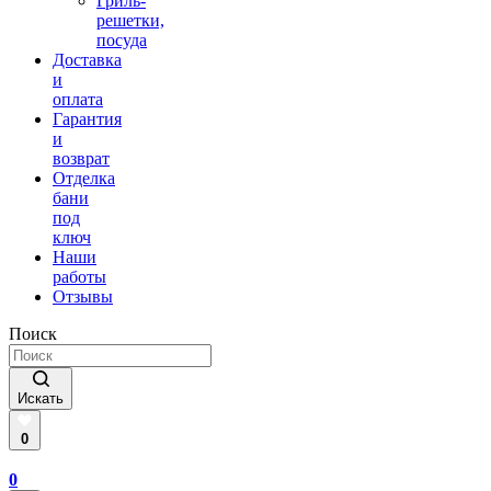
Гриль-
решетки,
посуда
Доставка
и
оплата
Гарантия
и
возврат
Отделка
бани
под
ключ
Наши
работы
Отзывы
Поиск
Искать
0
0