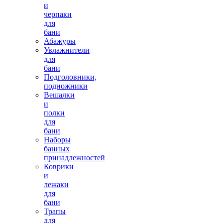
и
черпаки
для
бани
Абажуры
Увлажнители
для
бани
Подголовники,
подножники
Вешалки
и
полки
для
бани
Наборы
банных
принадлежностей
Коврики
и
лежаки
для
бани
Трапы
для