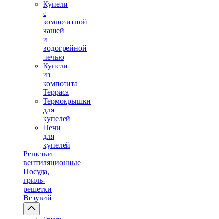
Купели
с
композитной
чашей
и
водогрейной
печью
Купели
из
композита
Терраса
Термокрышки
для
купелей
Печи
для
купелей
Решетки
вентиляционные
Посуда,
гриль-
решетки
Везувий