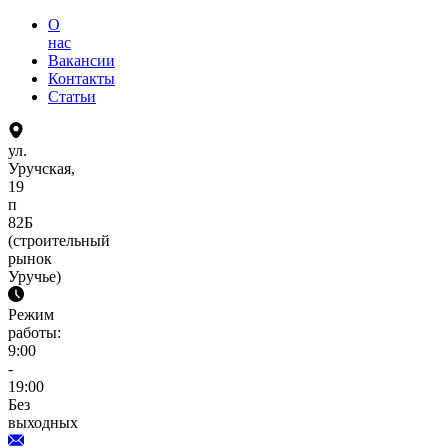
О
нас
Вакансии
Контакты
Статьи
ул.
Уручская,
19
п
82Б
(строительный
рынок
Уручье)
Режим
работы:
9:00
-
19:00
Без
выходных