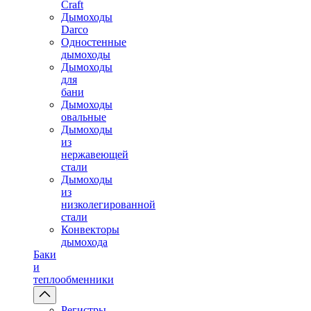
Craft
Дымоходы
Darco
Одностенные
дымоходы
Дымоходы
для
бани
Дымоходы
овальные
Дымоходы
из
нержавеющей
стали
Дымоходы
из
низколегированной
стали
Конвекторы
дымохода
Баки
и
теплообменники
Регистры