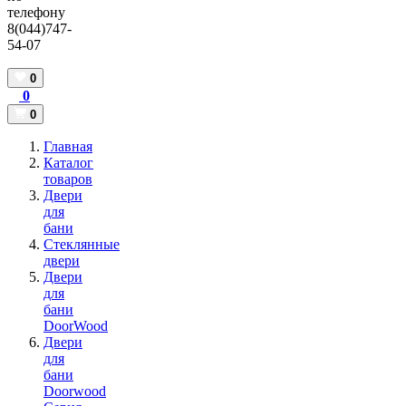
телефону
8(044)747-
54-07
0
0
0
Главная
Каталог
товаров
Двери
для
бани
Стеклянные
двери
Двери
для
бани
DoorWood
Двери
для
бани
Doorwood