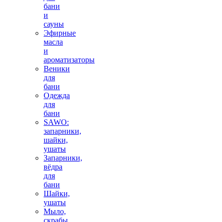
бани
и
сауны
Эфирные
масла
и
ароматизаторы
Веники
для
бани
Одежда
для
бани
SAWO:
запарники,
шайки,
ушаты
Запарники,
вёдра
для
бани
Шайки,
ушаты
Мыло,
скрабы