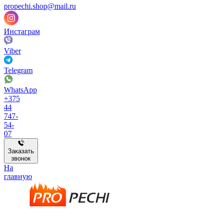
propechi.shop@mail.ru
Инстаграм
Viber
Telegram
WhatsApp
+375
44
747-
54-
07
Заказать
звонок
На
главную