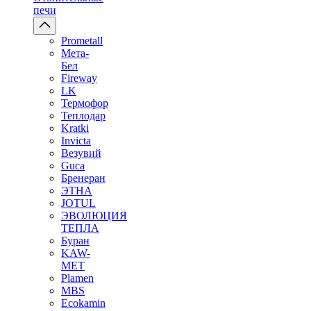
печи
Prometall
Мета-
Бел
Fireway
LK
Термофор
Теплодар
Kratki
Invicta
Везувий
Guca
Бренеран
ЭТНА
JOTUL
ЭВОЛЮЦИЯ
ТЕПЛА
Буран
KAW-
MET
Plamen
MBS
Ecokamin