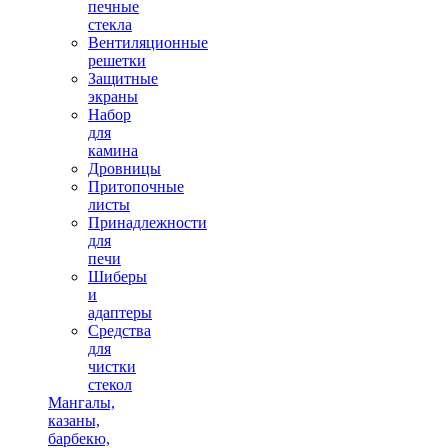
печные
стекла
Вентиляционные
решетки
Защитные
экраны
Набор
для
камина
Дровницы
Притопочные
листы
Принадлежности
для
печи
Шиберы
и
адаптеры
Средства
для
чистки
стекол
Мангалы,
казаны,
барбекю,