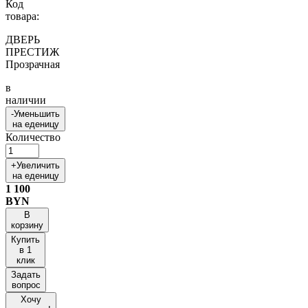
Код
товара:
ДВЕРЬ
ПРЕСТИЖ
Прозрачная
в
наличии
-
Уменьшить
на еденицу
Количество
+
Увеличить
на еденицу
1 100
BYN
В
корзину
Купить
в 1
клик
Задать
вопрос
Хочу