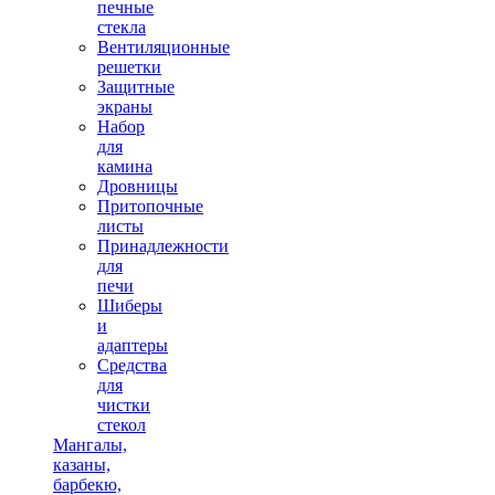
печные
стекла
Вентиляционные
решетки
Защитные
экраны
Набор
для
камина
Дровницы
Притопочные
листы
Принадлежности
для
печи
Шиберы
и
адаптеры
Средства
для
чистки
стекол
Мангалы,
казаны,
барбекю,