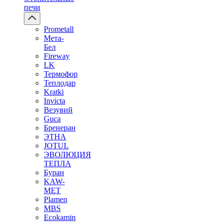
печи
Prometall
Мета-
Бел
Fireway
LK
Термофор
Теплодар
Kratki
Invicta
Везувий
Guca
Бренеран
ЭТНА
JOTUL
ЭВОЛЮЦИЯ
ТЕПЛА
Буран
KAW-
MET
Plamen
MBS
Ecokamin