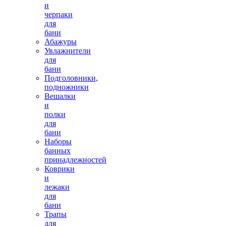
и
черпаки
для
бани
Абажуры
Увлажнители
для
бани
Подголовники,
подножники
Вешалки
и
полки
для
бани
Наборы
банных
принадлежностей
Коврики
и
лежаки
для
бани
Трапы
для