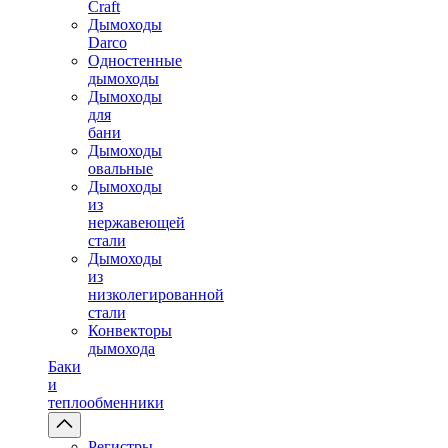
Craft
Дымоходы
Darco
Одностенные
дымоходы
Дымоходы
для
бани
Дымоходы
овальные
Дымоходы
из
нержавеющей
стали
Дымоходы
из
низколегированной
стали
Конвекторы
дымохода
Баки
и
теплообменники
Регистры