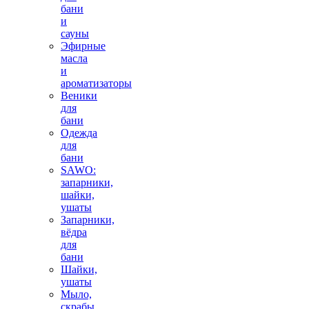
бани
и
сауны
Эфирные
масла
и
ароматизаторы
Веники
для
бани
Одежда
для
бани
SAWO:
запарники,
шайки,
ушаты
Запарники,
вёдра
для
бани
Шайки,
ушаты
Мыло,
скрабы