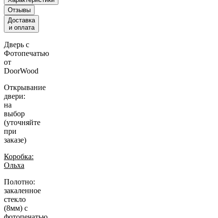
Отзывы
Доставка
и оплата
Дверь с
Фотопечатью
от
DoorWood
Открывание
двери:
на
выбор
(уточняйте
при
заказе)
Коробка:
Ольха
Полотно:
закаленное
стекло
(8мм) c
фотопечатью.