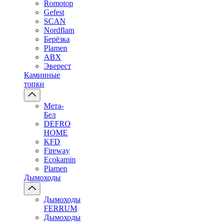
Romotop
Gefest
SCAN
Nordflam
Берёзка
Plamen
ABX
Эверест
Каминные
топки
Мета-
Бел
DEFRO
HOME
KFD
Fireway
Ecokamin
Plamen
Дымоходы
Дымоходы
FERRUM
Дымоходы