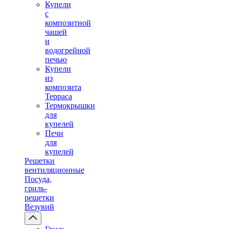
Купели
с
композитной
чашей
и
водогрейной
печью
Купели
из
композита
Терраса
Термокрышки
для
купелей
Печи
для
купелей
Решетки
вентиляционные
Посуда,
гриль-
решетки
Везувий