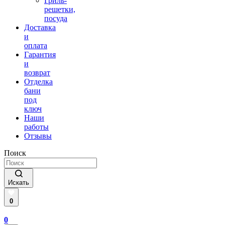
Гриль-
решетки,
посуда
Доставка
и
оплата
Гарантия
и
возврат
Отделка
бани
под
ключ
Наши
работы
Отзывы
Поиск
Искать
0
0