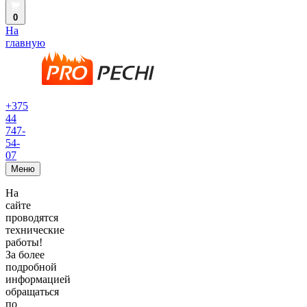
0
На
главную
+375
44
747-
54-
07
Меню
На
сайте
проводятся
технические
работы!
За более
подробной
информацией
обращаться
по