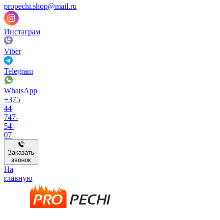
propechi.shop@mail.ru
Инстаграм
Viber
Telegram
WhatsApp
+375
44
747-
54-
07
Заказать
звонок
На
главную