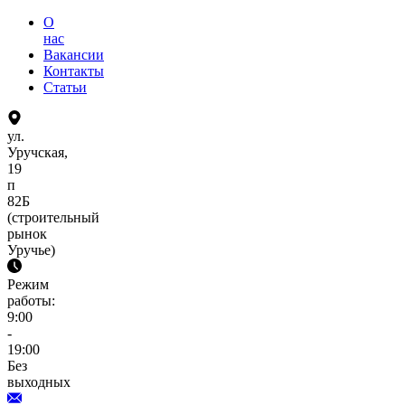
О
нас
Вакансии
Контакты
Статьи
ул.
Уручская,
19
п
82Б
(строительный
рынок
Уручье)
Режим
работы:
9:00
-
19:00
Без
выходных