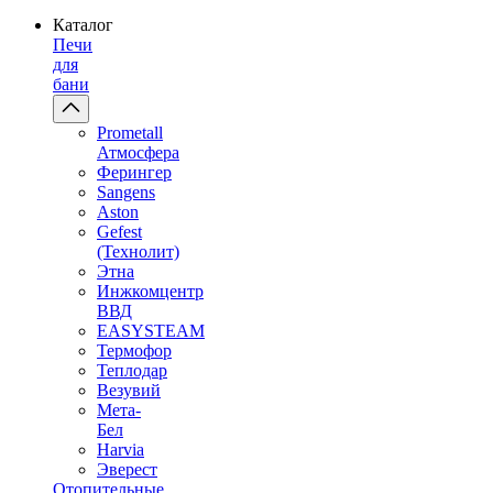
Каталог
Печи
для
бани
Prometall
Атмосфера
Ферингер
Sangens
Aston
Gefest
(Технолит)
Этна
Инжкомцентр
ВВД
EASYSTEAM
Термофор
Теплодар
Везувий
Мета-
Бел
Harvia
Эверест
Отопительные