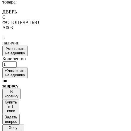
товара:
ДВЕРЬ
С
ФОТОПЕЧАТЬЮ
A003
в
наличии
-
Уменьшить
на еденицу
Количество
+
Увеличить
на еденицу
по
запросу
В
корзину
Купить
в 1
клик
Задать
вопрос
Хочу