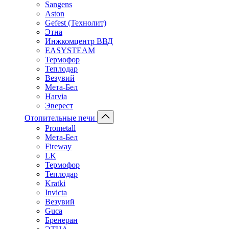
Sangens
Aston
Gefest (Технолит)
Этна
Инжкомцентр ВВД
EASYSTEAM
Термофор
Теплодар
Везувий
Мета-Бел
Harvia
Эверест
Отопительные печи
Prometall
Мета-Бел
Fireway
LK
Термофор
Теплодар
Kratki
Invicta
Везувий
Guca
Бренеран