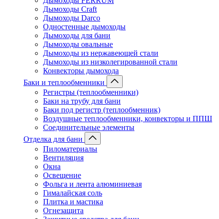
Дымоходы FERRUM
Дымоходы Craft
Дымоходы Darco
Одностенные дымоходы
Дымоходы для бани
Дымоходы овальные
Дымоходы из нержавеющей стали
Дымоходы из низколегированной стали
Конвекторы дымохода
Баки и теплообменники
Регистры (теплообменники)
Баки на трубу для бани
Баки под регистр (теплообменник)
Воздушные теплообменники, конвекторы и ППШ
Соединительные элементы
Отделка для бани
Пиломатериалы
Вентиляция
Окна
Освещение
Фольга и лента алюминиевая
Гималайская соль
Плитка и мастика
Огнезащита