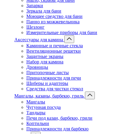
Мыло, скрабы для бани
Запарки
Зеркала для бани
Моющее средство для бани
Панно из можжевельника
Шезлонг
Измерительные приборы для бани
Аксессуары для камина
Каминные и печные стекла
Вентиляционные решетки
Защитные экраны
Набор для камина
Дровницы
Притопочные листы
Принадлежности для печи
Шиберы и адаптеры
Средства для чистки стекол
Мангалы, казаны, барбекю, гриль
Мангалы
Чугунная посуда
Тандыры
Печи под казан, барбекю, грили
Коптильни
Принадлежности для барбекю