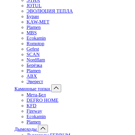
ЭТНА
JOTUL
ЭВОЛЮЦИЯ ТЕПЛА
Буран
KAW-MET
Plamen
MBS
Ecokamin
Romotop
Gefest
SCAN
Nordflam
Берёзка
Plamen
ABX
Эверест
Каминные топки
Мета-Бел
DEFRO HOME
KFD
Fireway
Ecokamin
Plamen
Дымоходы