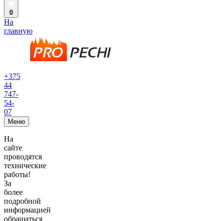
0
На
главную
+375
44
747-
54-
07
Меню
На
сайте
проводятся
технические
работы!
За
более
подробной
информацией
обращаться