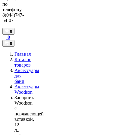
по
телефону
8(044)747-
54-07
0
0
0
Главная
Каталог
товаров
Аксессуары
для
бани
Аксессуары
Woodson
Запарник
Woodson
с
нержавеющей
вставкой,
12
л.,