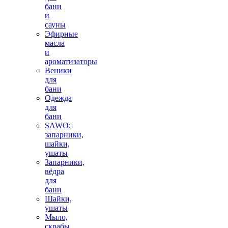
бани
и
сауны
Эфирные
масла
и
ароматизаторы
Веники
для
бани
Одежда
для
бани
SAWO:
запарники,
шайки,
ушаты
Запарники,
вёдра
для
бани
Шайки,
ушаты
Мыло,
скрабы