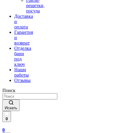
Гриль-
решетки,
посуда
Доставка
и
оплата
Гарантия
и
возврат
Отделка
бани
под
ключ
Наши
работы
Отзывы
Поиск
Искать
0
0