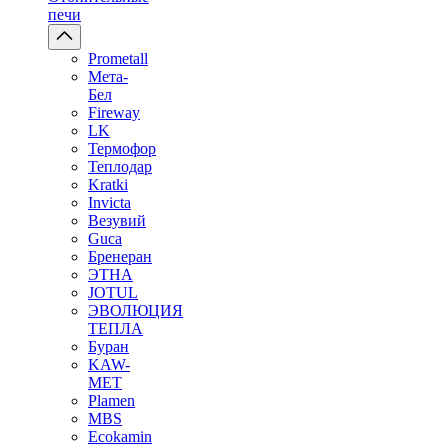
печи
Prometall
Мета-
Бел
Fireway
LK
Термофор
Теплодар
Kratki
Invicta
Везувий
Guca
Бренеран
ЭТНА
JOTUL
ЭВОЛЮЦИЯ
ТЕПЛА
Буран
KAW-
MET
Plamen
MBS
Ecokamin