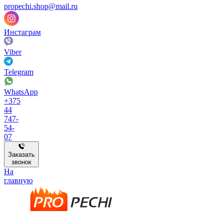
propechi.shop@mail.ru
Инстаграм
Viber
Telegram
WhatsApp
+375
44
747-
54-
07
Заказать
звонок
На
главную