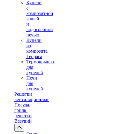
Купели
с
композитной
чашей
и
водогрейной
печью
Купели
из
композита
Терраса
Термокрышки
для
купелей
Печи
для
купелей
Решетки
вентиляционные
Посуда,
гриль-
решетки
Везувий