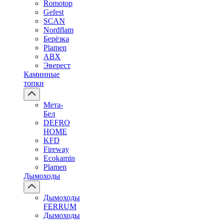
Romotop
Gefest
SCAN
Nordflam
Берёзка
Plamen
ABX
Эверест
Каминные
топки
Мета-
Бел
DEFRO
HOME
KFD
Fireway
Ecokamin
Plamen
Дымоходы
Дымоходы
FERRUM
Дымоходы