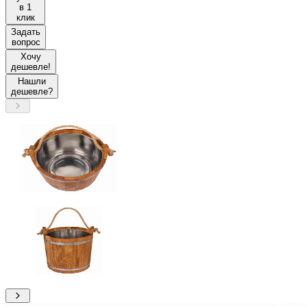
в 1
клик
Задать
вопрос
Хочу
дешевле!
Нашли
дешевле?