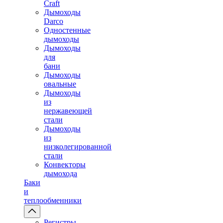
Craft
Дымоходы
Darco
Одностенные
дымоходы
Дымоходы
для
бани
Дымоходы
овальные
Дымоходы
из
нержавеющей
стали
Дымоходы
из
низколегированной
стали
Конвекторы
дымохода
Баки
и
теплообменники
Регистры