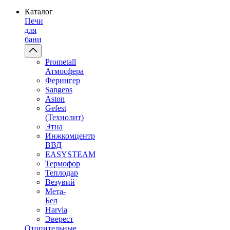
Каталог
Печи
для
бани
Prometall
Атмосфера
Ферингер
Sangens
Aston
Gefest
(Технолит)
Этна
Инжкомцентр
ВВД
EASYSTEAM
Термофор
Теплодар
Везувий
Мета-
Бел
Harvia
Эверест
Отопительные