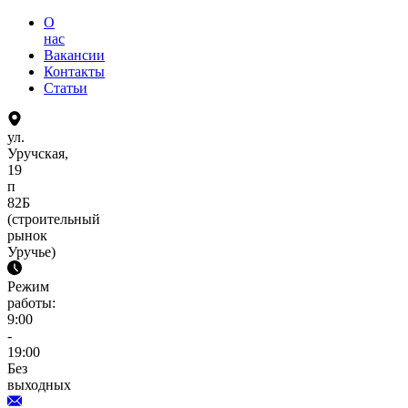
О
нас
Вакансии
Контакты
Статьи
ул.
Уручская,
19
п
82Б
(строительный
рынок
Уручье)
Режим
работы:
9:00
-
19:00
Без
выходных