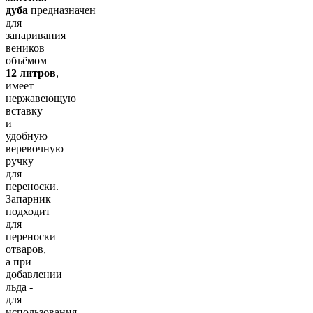
дуба
предназначен
для
запаривания
веников
объёмом
12 литров
,
имеет
нержавеющую
вставку
и
удобную
веревочную
ручку
для
переноски.
Запарник
подходит
для
переноски
отваров,
а при
добавлении
льда -
для
использования