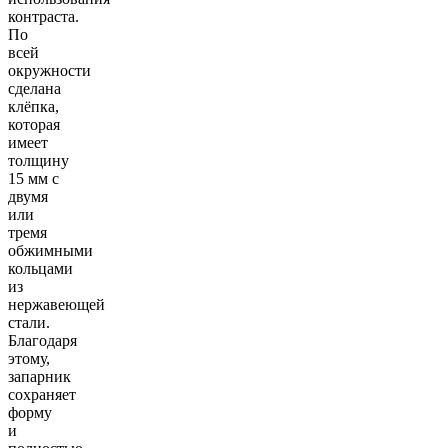
контраста.
По
всей
окружности
сделана
клёпка,
которая
имеет
толщину
15 мм с
двумя
или
тремя
обжимными
кольцами
из
нержавеющей
стали.
Благодаря
этому,
запарник
сохраняет
форму
и