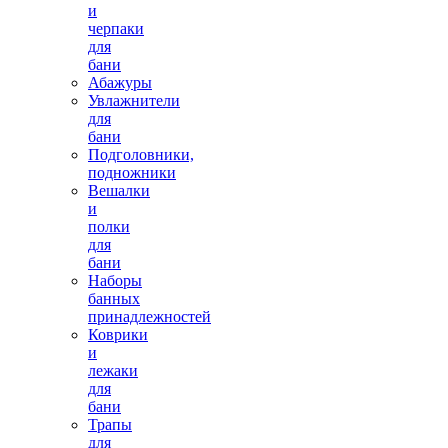
и
черпаки
для
бани
Абажуры
Увлажнители
для
бани
Подголовники,
подножники
Вешалки
и
полки
для
бани
Наборы
банных
принадлежностей
Коврики
и
лежаки
для
бани
Трапы
для