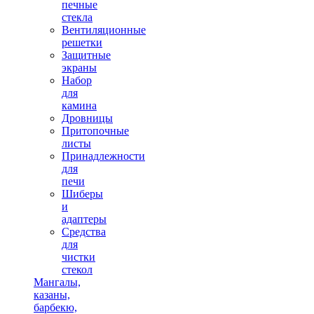
печные
стекла
Вентиляционные
решетки
Защитные
экраны
Набор
для
камина
Дровницы
Притопочные
листы
Принадлежности
для
печи
Шиберы
и
адаптеры
Средства
для
чистки
стекол
Мангалы,
казаны,
барбекю,