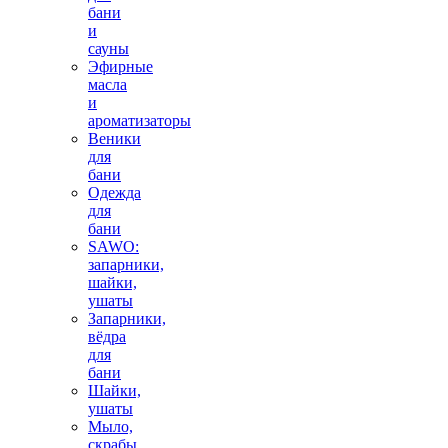
бани
и
сауны
Эфирные
масла
и
ароматизаторы
Веники
для
бани
Одежда
для
бани
SAWO:
запарники,
шайки,
ушаты
Запарники,
вёдра
для
бани
Шайки,
ушаты
Мыло,
скрабы