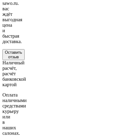
sawo.ru.
вас
ждёт
выгодная
цена
и
быстрая
доставка.
Оставить
отзыв
Наличный
расчёт,
расчёт
банковской
картой
Оплата
наличными
средствами
курьеру
или
в
наших
салонах.