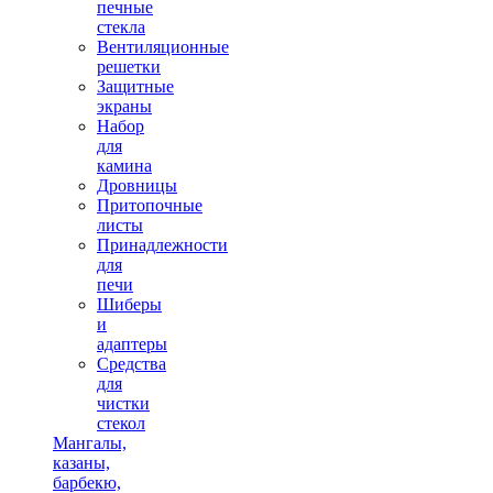
печные
стекла
Вентиляционные
решетки
Защитные
экраны
Набор
для
камина
Дровницы
Притопочные
листы
Принадлежности
для
печи
Шиберы
и
адаптеры
Средства
для
чистки
стекол
Мангалы,
казаны,
барбекю,