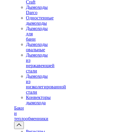
Craft
Дымоходы
Darco
Одностенные
дымоходы
Дымоходы
для
бани
Дымоходы
овальные
Дымоходы
из
нержавеющей
стали
Дымоходы
из
низколегированной
стали
Конвекторы
дымохода
Баки
и
теплообменники
Регистры