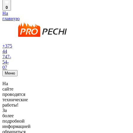
0
На
главную
+375
44
747-
54-
07
Меню
На
сайте
проводятся
технические
работы!
За
более
подробной
информацией
обращаться