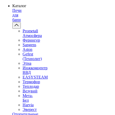
Каталог
Печи
для
бани
Prometall
Атмосфера
Ферингер
Sangens
Aston
Gefest
(Технолит)
Этна
Инжкомцентр
ВВД
EASYSTEAM
Термофор
Теплодар
Везувий
Мета-
Бел
Harvia
Эверест
Отопительные