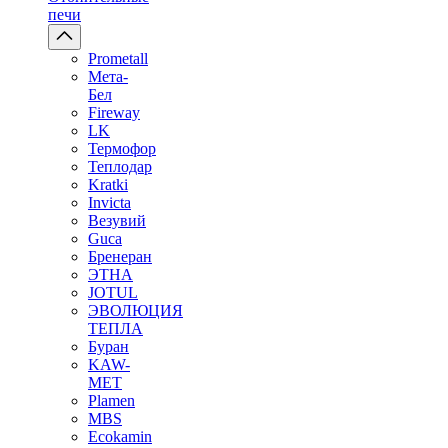
печи
Prometall
Мета-
Бел
Fireway
LK
Термофор
Теплодар
Kratki
Invicta
Везувий
Guca
Бренеран
ЭТНА
JOTUL
ЭВОЛЮЦИЯ
ТЕПЛА
Буран
KAW-
MET
Plamen
MBS
Ecokamin