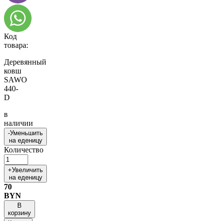
Код
товара:
Деревянный
ковш
SAWO
440-
D
в
наличии
-
Уменьшить
на еденицу
Количество
+
Увеличить
на еденицу
70
BYN
В
корзину