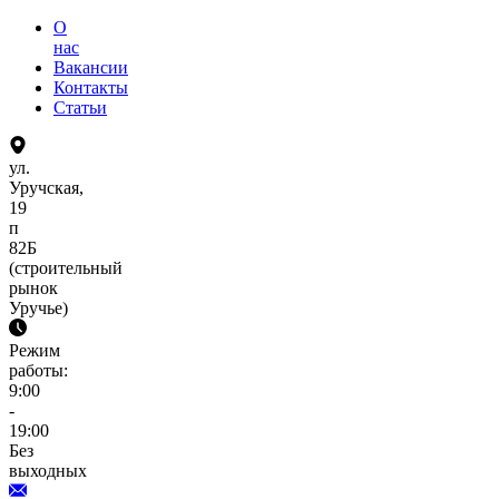
О
нас
Вакансии
Контакты
Статьи
ул.
Уручская,
19
п
82Б
(строительный
рынок
Уручье)
Режим
работы:
9:00
-
19:00
Без
выходных