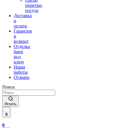
Гриль-
решетки,
посуда
Доставка
и
оплата
Гарантия
и
возврат
Отделка
бани
под
ключ
Наши
работы
Отзывы
Поиск
Искать
0
0