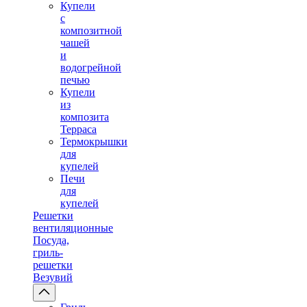
Купели
с
композитной
чашей
и
водогрейной
печью
Купели
из
композита
Терраса
Термокрышки
для
купелей
Печи
для
купелей
Решетки
вентиляционные
Посуда,
гриль-
решетки
Везувий