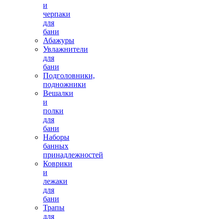
и
черпаки
для
бани
Абажуры
Увлажнители
для
бани
Подголовники,
подножники
Вешалки
и
полки
для
бани
Наборы
банных
принадлежностей
Коврики
и
лежаки
для
бани
Трапы
для