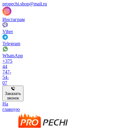
propechi.shop@mail.ru
Инстаграм
Viber
Telegram
WhatsApp
+375
44
747-
54-
07
Заказать
звонок
На
главную