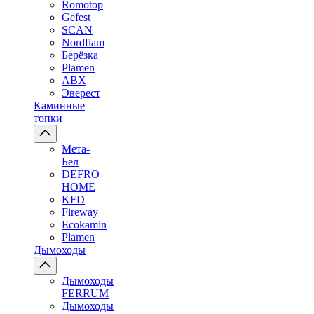
Romotop
Gefest
SCAN
Nordflam
Берёзка
Plamen
ABX
Эверест
Каминные
топки
Мета-
Бел
DEFRO
HOME
KFD
Fireway
Ecokamin
Plamen
Дымоходы
Дымоходы
FERRUM
Дымоходы