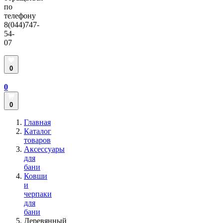
по
телефону
8(044)747-
54-
07
0
0
0
Главная
Каталог
товаров
Аксессуары
для
бани
Ковши
и
черпаки
для
бани
Деревянный