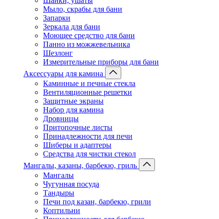
Шайки, ушаты
Мыло, скрабы для бани
Запарки
Зеркала для бани
Моющее средство для бани
Панно из можжевельника
Шезлонг
Измерительные приборы для бани
Аксессуары для камина
Каминные и печные стекла
Вентиляционные решетки
Защитные экраны
Набор для камина
Дровницы
Притопочные листы
Принадлежности для печи
Шиберы и адаптеры
Средства для чистки стекол
Мангалы, казаны, барбекю, гриль
Мангалы
Чугунная посуда
Тандыры
Печи под казан, барбекю, грили
Коптильни