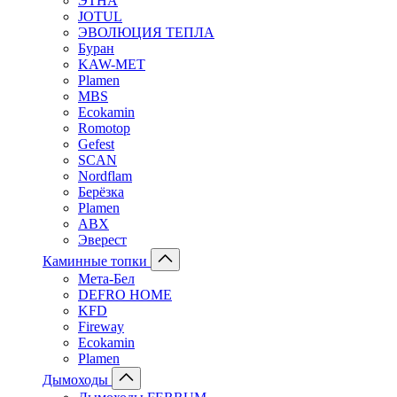
ЭТНА
JOTUL
ЭВОЛЮЦИЯ ТЕПЛА
Буран
KAW-MET
Plamen
MBS
Ecokamin
Romotop
Gefest
SCAN
Nordflam
Берёзка
Plamen
ABX
Эверест
Каминные топки
Мета-Бел
DEFRO HOME
KFD
Fireway
Ecokamin
Plamen
Дымоходы