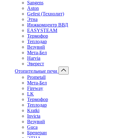
Sangens
Aston
Gefest (Технолит)
Этна
Инжкомцентр ВВД
EASYSTEAM
Термофор
Теплодар
Везувий
Мета-Бел
Harvia
Эверест
Отопительные печи
Prometall
Мета-Бел
Fireway
LK
Термофор
Теплодар
Kratki
Invicta
Везувий
Guca
Бренеран