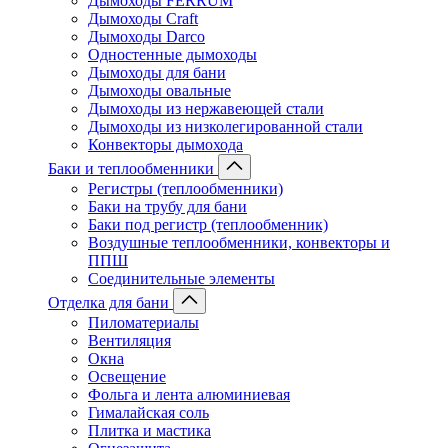
Дымоходы FERRUM
Дымоходы Craft
Дымоходы Darco
Одностенные дымоходы
Дымоходы для бани
Дымоходы овальные
Дымоходы из нержавеющей стали
Дымоходы из низколегированной стали
Конвекторы дымохода
Баки и теплообменники
Регистры (теплообменники)
Баки на трубу для бани
Баки под регистр (теплообменник)
Воздушные теплообменники, конвекторы и
ППШ
Соединительные элементы
Отделка для бани
Пиломатериалы
Вентиляция
Окна
Освещение
Фольга и лента алюминиевая
Гималайская соль
Плитка и мастика