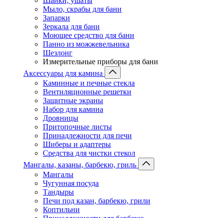
Шайки, ушаты
Мыло, скрабы для бани
Запарки
Зеркала для бани
Моющее средство для бани
Панно из можжевельника
Шезлонг
Измерительные приборы для бани
Аксессуары для камина
Каминные и печные стекла
Вентиляционные решетки
Защитные экраны
Набор для камина
Дровницы
Притопочные листы
Принадлежности для печи
Шиберы и адаптеры
Средства для чистки стекол
Мангалы, казаны, барбекю, гриль
Мангалы
Чугунная посуда
Тандыры
Печи под казан, барбекю, грили
Коптильни