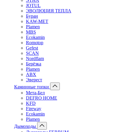
ЭТНА
JOTUL
ЭВОЛЮЦИЯ ТЕПЛА
Буран
KAW-MET
Plamen
MBS
Ecokamin
Romotop
Gefest
SCAN
Nordflam
Берёзка
Plamen
ABX
Эверест
Каминные топки
Мета-Бел
DEFRO HOME
KFD
Fireway
Ecokamin
Plamen
Дымоходы