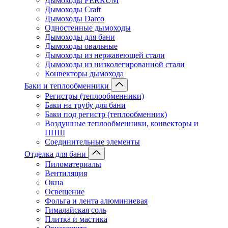
Дымоходы FERRUM
Дымоходы Craft
Дымоходы Darco
Одностенные дымоходы
Дымоходы для бани
Дымоходы овальные
Дымоходы из нержавеющей стали
Дымоходы из низколегированной стали
Конвекторы дымохода
Баки и теплообменники
Регистры (теплообменники)
Баки на трубу для бани
Баки под регистр (теплообменник)
Воздушные теплообменники, конвекторы и
ППШ
Соединительные элементы
Отделка для бани
Пиломатериалы
Вентиляция
Окна
Освещение
Фольга и лента алюминиевая
Гималайская соль
Плитка и мастика