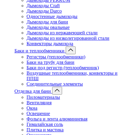
Дымоходы FERRUM
Дымоходы Craft
Дымоходы Darco
Одностенные дымоходы
Дымоходы для бани
Дымоходы овальные
Дымоходы из нержавеющей стали
Дымоходы из низколегированной стали
Конвекторы дымохода
Баки и теплообменники
Регистры (теплообменники)
Баки на трубу для бани
Баки под регистр (теплообменник)
Воздушные теплообменники, конвекторы и
ППШ
Соединительные элементы
Отделка для бани
Пиломатериалы
Вентиляция
Окна
Освещение
Фольга и лента алюминиевая
Гималайская соль
Плитка и мастика