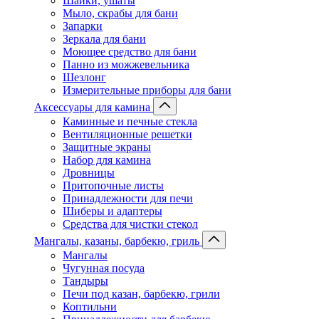
Шайки, ушаты
Мыло, скрабы для бани
Запарки
Зеркала для бани
Моющее средство для бани
Панно из можжевельника
Шезлонг
Измерительные приборы для бани
Аксессуары для камина
Каминные и печные стекла
Вентиляционные решетки
Защитные экраны
Набор для камина
Дровницы
Притопочные листы
Принадлежности для печи
Шиберы и адаптеры
Средства для чистки стекол
Мангалы, казаны, барбекю, гриль
Мангалы
Чугунная посуда
Тандыры
Печи под казан, барбекю, грили
Коптильни