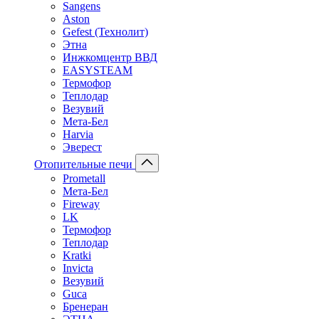
Sangens
Aston
Gefest (Технолит)
Этна
Инжкомцентр ВВД
EASYSTEAM
Термофор
Теплодар
Везувий
Мета-Бел
Harvia
Эверест
Отопительные печи
Prometall
Мета-Бел
Fireway
LK
Термофор
Теплодар
Kratki
Invicta
Везувий
Guca
Бренеран