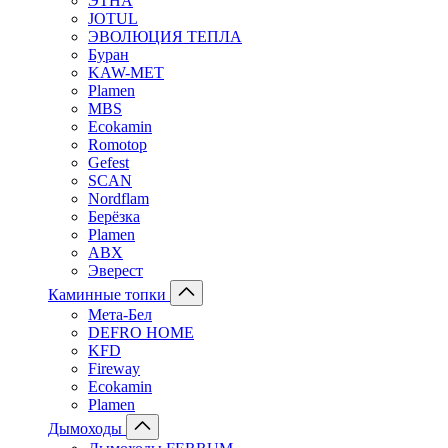
ЭТНА
JOTUL
ЭВОЛЮЦИЯ ТЕПЛА
Буран
KAW-MET
Plamen
MBS
Ecokamin
Romotop
Gefest
SCAN
Nordflam
Берёзка
Plamen
ABX
Эверест
Каминные топки
Мета-Бел
DEFRO HOME
KFD
Fireway
Ecokamin
Plamen
Дымоходы