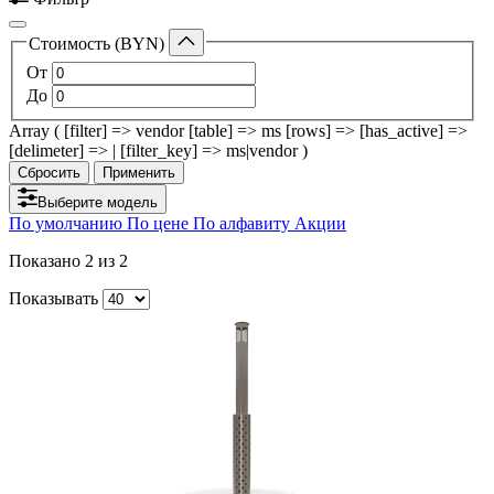
Стоимость (BYN)
От
До
Array ( [filter] => vendor [table] => ms [rows] => [has_active] =>
[delimeter] => | [filter_key] => ms|vendor )
Сбросить
Применить
Выберите модель
По умолчанию
По цене
По алфавиту
Акции
Показано
2
из 2
Показывать